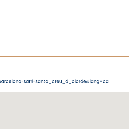
barcelona-sarri-santa_creu_d_olorde&lang=ca