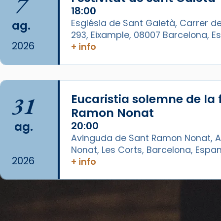
7
📸 J. Merino
18:00
Photo
Església de Sant Gaietà, Carrer de
ag.
293, Eixample, 08007 Barcelona, 
View on Facebook
·
Share
2026
+ info
Arquebisbat de Barcelona
is at
Catedral de Barcelona.
1 week ago
31
Eucaristia solemne de la 
Aquest dilluns, 27 de juliol, ha
Ramon Nonat
tingut lloc la missa d’acció de
ag.
20:00
gràcies en agraïment al comitè
Avinguda de Sant Ramon Nonat, A
organitzador de la visita
Nonat, Les Corts, Barcelona, Espa
apostòlica del Sant Pare Lleó XIV
2026
+ info
a Barcelona, i als col·laboradors,
a la Catedral de Barcelona.
L’arquebisbe de Barcelona, el
cardenal Joan Josep Omella, ha