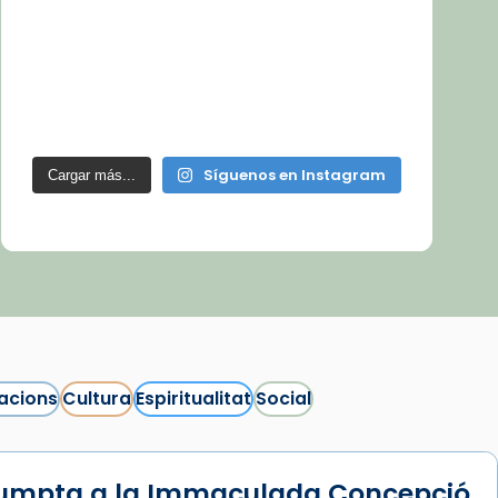
Síguenos en Instagram
Cargar más...
acions
Cultura
Espiritualitat
Social
sumpta a la Immaculada Concepció