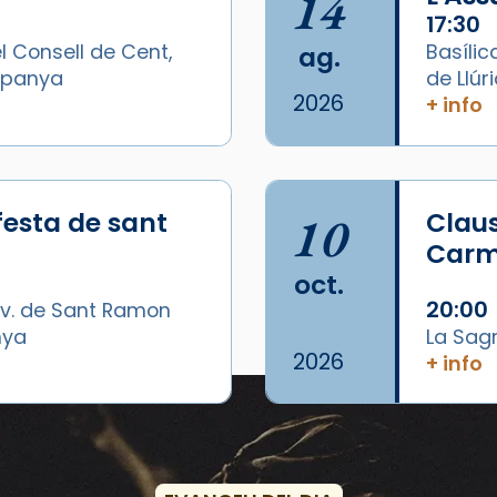
14
17:30
l Consell de Cent,
Basílic
ag.
Espanya
de Llúr
2026
+ info
festa de sant
10
Claus
Carme
oct.
20:00
v. de Sant Ramon
nya
La Sag
2026
+ info
Esdeveniments