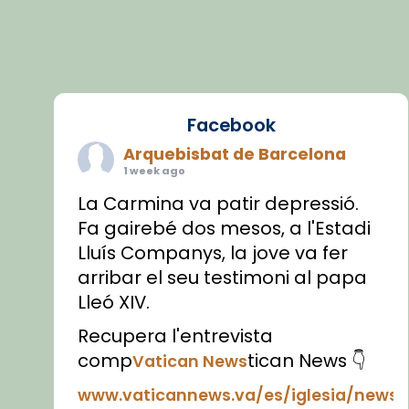
Facebook
Arquebisbat de Barcelona
1 week ago
La Carmina va patir depressió.
Fa gairebé dos mesos, a l'Estadi
Lluís Companys, la jove va fer
arribar el seu testimoni al papa
Lleó XIV.
Recupera l'entrevista
comp
tican News 👇
Vatican News
www.vaticannews.va/es/iglesia/news