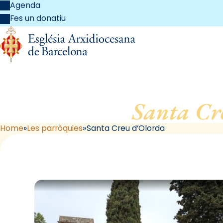
Agenda
Fes un donatiu
Santa Cr
Home
Les parròquies
Santa Creu d’Olorda