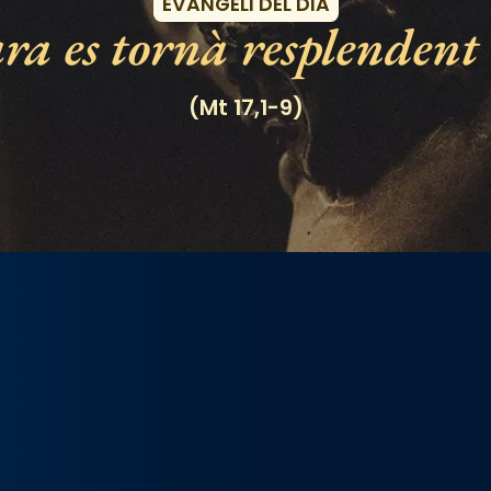
EVANGELI DEL DIA
ra es tornà resplendent 
(Mt 17,1-9)