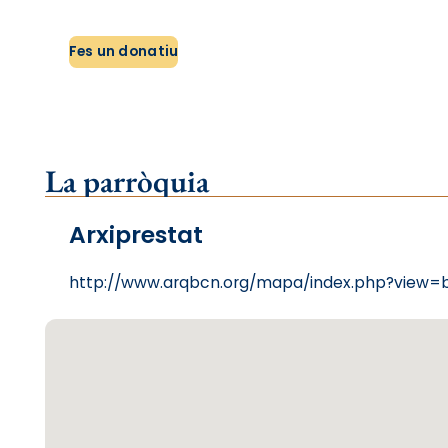
Fes un donatiu
La parròquia
Arxiprestat
http://www.arqbcn.org/mapa/index.php?view=