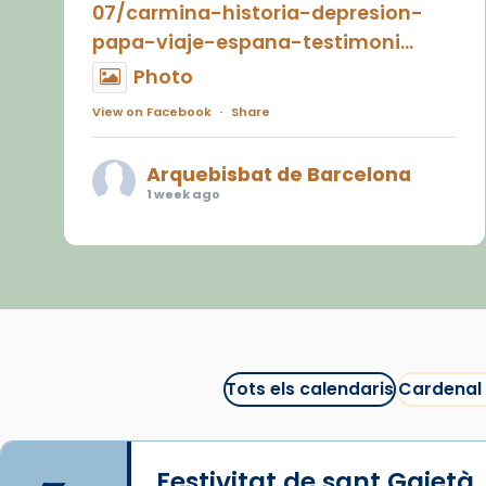
07/carmina-historia-depresion-
papa-viaje-espana-testimoni...
Photo
View on Facebook
·
Share
Arquebisbat de Barcelona
1 week ago
«Avui les santes Juliana i
Semproniana ens ajuden a alçar
la mirada»
Mons. Sergi Gordo, bisbe de
Tortosa, ha presidit aquest 27 de
juliol la missa de Les Santes de
Tots els calendaris
Cardenal
Mataró.
🔗
tinyurl.com/cvu5jmbk
Festivitat de sant Gaietà