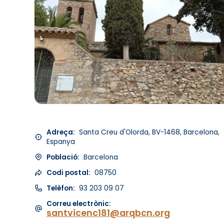
Adreça:
Santa Creu d'Olorda, BV-1468, Barcelona,
Espanya
Població:
Barcelona
Codi postal:
08750
Telèfon:
93 203 09 07
Correu electrònic:
santvicenc181@arqbcn.org