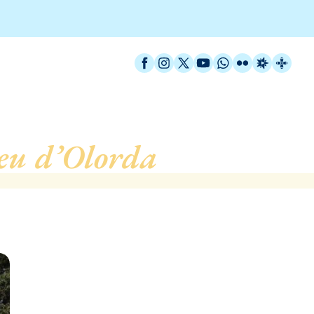
Facebook
Instagram
X / Twitter
YouTube
WhatsApp
Flickr
Radio Est
Catal
eu d’Olorda
, de Barcel