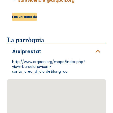
santvicenc181@arqbcn.org
Fes un donatiu
La parròquia
Arxiprestat
http://www.arqbcn.org/mapa/index.php?
view=barcelona-sarri-
santa_creu_d_olorde&lang=ca