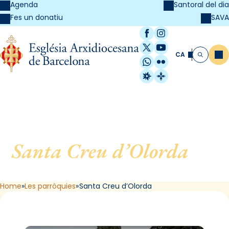
Agenda
Santoral del dia
SAVA
Fes un donatiu
Facebook
Instagram
X / Twitter
YouTube
CA
Me
Cerca
WhatsApp
Flickr
Radio Estel
Catalunya Cristi
Santa Creu d’Olorda
, de
Barcelona
Home
Les parròquies
Santa Creu d’Olorda