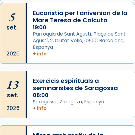
tinyurl.com/cvu5jmbk
📸 J. Merino
5
Eucaristia per l'aniversari de la
Mare Teresa de Calcuta
Photo
set.
19:00
View on Facebook
·
Share
Parròquia de Sant Agustí, Plaça de Sant
Agustí, 2, Ciutat Vella, 08001 Barcelona,
Arquebisbat de Barcelona
is at Catedral
Espanya
de Barcelona.
2026
+ info
1 week ago
Aquest dilluns, 27 de juliol, ha tingut lloc la
missa d’acció de gràcies en agraïment al
13
Exercicis espirituals a
comitè organitzador de la visita apostòlica
seminaristes de Saragossa
del Sant Pare Lleó XIV a Barcelona, i als
set.
08:00
col·laboradors, a la Catedral de Barcelona.
Saragossa, Zaragoza, Espanya
L’arquebisbe de Barcelona, el cardenal Joan
2026
+ info
Josep Omella, ha presidit la missa i l’ha
concelebrat el bisbe auxiliar de Barcelona,
Mons. David Abadías.