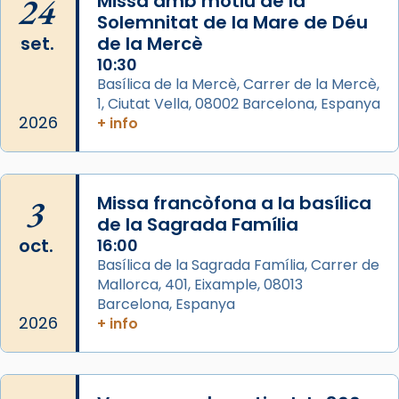
24
Missa amb motiu de la
📸 Dr. G. Simón
Solemnitat de la Mare de Déu
set.
de la Mercè
Photo
10:30
View on Facebook
·
Share
Basílica de la Mercè, Carrer de la Mercè,
1, Ciutat Vella, 08002 Barcelona, Espanya
2026
Arquebisbat de Barcelona
+ info
2 weeks ago
Memòria de les santes Juliana i
Semproniana, verges i màrtirs.
3
Missa francòfona a la basílica
de la Sagrada Família
Acompanyant la història de sant Cugat, a
oct.
16:00
partir de l’Edat Mitjana sorgeix la tradició
Basílica de la Sagrada Família, Carrer de
que les santes Juliana (“relatiu a Júlia”) i
Mallorca, 401, Eixample, 08013
Semproniana (“relatiu a Semprònia =
Barcelona, Espanya
eterna”) són deixebles seves. I l’any 1667, el
2026
+ info
frare Joan Gaspar Roig, afirma en una obra
que les santes són filles de l’antiga Iluro.
Mataró en reivindicarà les relíquies fins que