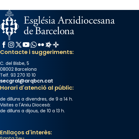
Facebook
Instagram
X / Twitter
YouTube
WhatsApp
Flickr
Radio Estel
Catalunya Cristiana
Contacte i suggeriments:
C. del Bisbe, 5
08002 Barcelona
Telf. 93 270 10 10
secgral@arqbcn.cat
Horari d'atenció al públic:
de dilluns a divendres, de 9 a 14 h.
Visites a l'Arxiu Diocesà:
de dilluns a dijous, de 10 a 13 h.
Enllaços d'interès:
Santa Seu