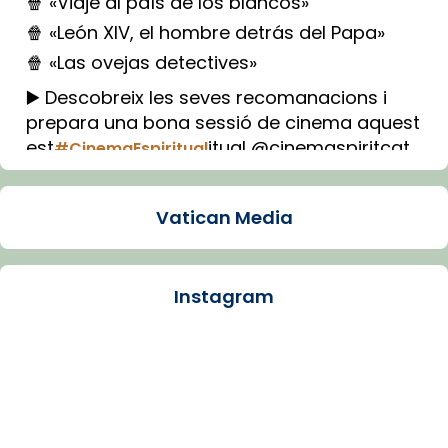
🍿 «Viaje al país de los blancos»
🍿 «León XIV, el hombre detrás del Papa»
🍿 «Las ovejas detectives»
▶️ Descobreix les seves recomanacions i
prepara una bona sessió de cinema aquest
est
itual @cinemaspiritcat
#CinemaEspiritual
Imatge: Generada amb IA (OpenAI)
Video
Vatican Media
View on Facebook
·
Share
Instagram
Arquebisbat de Barcelona
1 week ago
La Carmina va patir depressió. Fa gairebé
dos mesos, a l'Estadi Lluís Companys, la
jove va fer arribar el seu testimoni al papa
Lleó XIV.