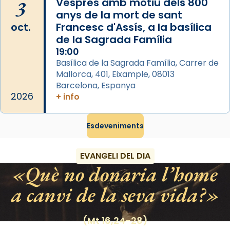
3
Vespres amb motiu dels 800
les aconseguirà el 1772. L’ofici que es canta
anys de la mort de sant
a la “Missa de les Santes” (“Missa de
oct.
Francesc d'Assís, a la basílica
Glòria”) fou composta el 1848 per Mn.
de la Sagrada Família
Manuel Blanch, amb aire d’òpera
19:00
italianitzant; s’interpreta per privilegi
Basílica de la Sagrada Família, Carrer de
pontifici, amb orquestra i cor, i té una
Mallorca, 401, Eixample, 08013
duració aproximada de tres hores. Després,
Barcelona, Espanya
processó (recuperada el 1972) al voltant
2026
+ info
del temple amb les relíquies de les santes.
Des de 1985 hi participa també un grup de
Esdeveniments
diablesses amb música i ball propis. Festa
gran a Mataró.
EVANGELI DEL DIA
«Si vols saber què és calor, ves per les
Què no donaria l’home
Santes a Mataró»🥵.
a canvi de la seva vida?
Photo
View on Facebook
·
Share
(Mt 16,24-28)