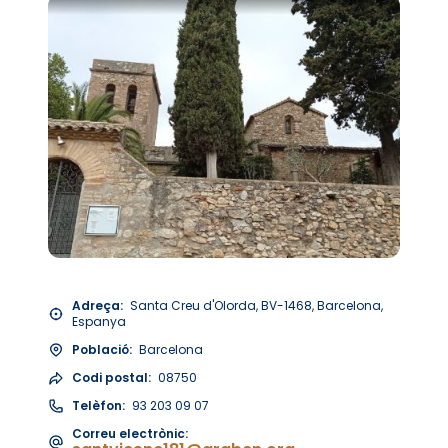
Adreça:
Santa Creu d'Olorda, BV-1468, Barcelona,
Espanya
Població:
Barcelona
Codi postal:
08750
Telèfon:
93 203 09 07
Correu electrònic: