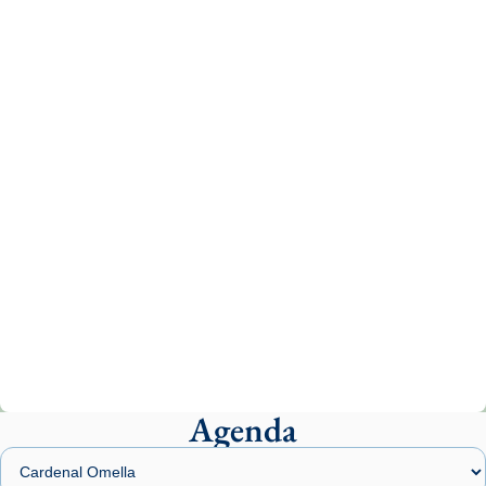
Recupera l'entrevista comp
Vatican
tican News 👇
News
www.vaticannews.va/es/iglesia/news/2026-
07/carmina-historia-depresion-papa-viaje-
espana-testimoni...
Photo
View on Facebook
·
Share
Arquebisbat de Barcelona
1 week ago
«Avui les santes Juliana i Semproniana ens
ajuden a alçar la mirada»
Mons. Sergi Gordo, bisbe de Tortosa, ha
presidit aquest 27 de juliol la missa de Les
Agenda
Santes de Mataró.
🔗