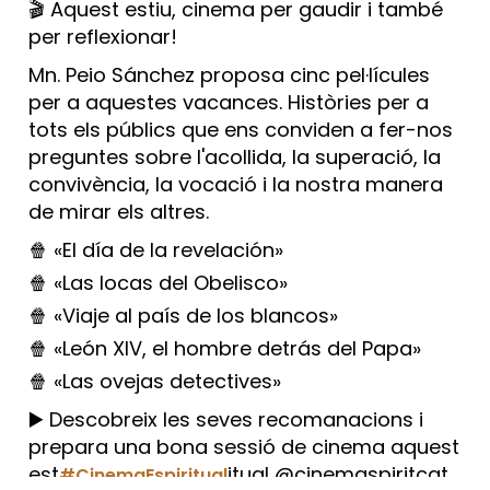
🎬 Aquest estiu, cinema per gaudir i també
per reflexionar!
Mn. Peio Sánchez proposa cinc pel·lícules
per a aquestes vacances. Històries per a
tots els públics que ens conviden a fer-nos
preguntes sobre l'acollida, la superació, la
convivència, la vocació i la nostra manera
de mirar els altres.
🍿 «El día de la revelación»
🍿 «Las locas del Obelisco»
🍿 «Viaje al país de los blancos»
🍿 «León XIV, el hombre detrás del Papa»
🍿 «Las ovejas detectives»
▶️ Descobreix les seves recomanacions i
prepara una bona sessió de cinema aquest
est
itual @cinemaspiritcat
#CinemaEspiritual