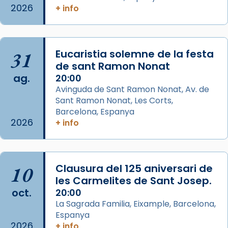
de Barcelona.
2026
+ info
2 weeks ago
Aquest dilluns, 27 de juliol, ha tingut lloc la
missa d’acció de gràcies en agraïment al
31
Eucaristia solemne de la festa
comitè organitzador de la visita apostòlica
de sant Ramon Nonat
del Sant Pare Lleó XIV a Barcelona, i als
ag.
20:00
col·laboradors, a la Catedral de Barcelona.
Avinguda de Sant Ramon Nonat, Av. de
L’arquebisbe de Barcelona, el cardenal Joan
Sant Ramon Nonat, Les Corts,
Josep Omella, ha presidit la missa i l’ha
Barcelona, Espanya
2026
+ info
concelebrat el bisbe auxiliar de Barcelona,
Mons. David Abadías.
📸 Dr. G. Simón
10
Clausura del 125 aniversari de
Photo
les Carmelites de Sant Josep.
View on Facebook
·
Share
oct.
20:00
La Sagrada Familia, Eixample, Barcelona,
Espanya
Arquebisbat de Barcelona
2026
2 weeks ago
+ info