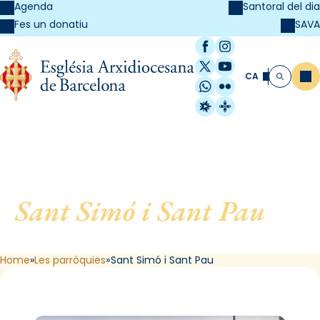
Agenda
Santoral del dia
SAVA
Fes un donatiu
Facebook
Instagram
X / Twitter
YouTube
CA
Me
Cerca
WhatsApp
Flickr
Radio Estel
Catalunya Cristi
Sant Simó i Sant Pau
, de
Mataró
Home
Les parròquies
Sant Simó i Sant Pau