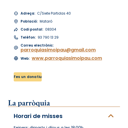
Adreça:
C/Siete Partidas 40
Població:
Mataró
Codi postal:
08304
Telèfon:
93 790 13 29
Correu electrònic:
parroquiasimoipau@gmail.com
www.parroquiasimoipau.com
Web:
Fes un donatiu
La parròquia
Horari de misses
Feiners: dimarts i dijous a les 18:00h,