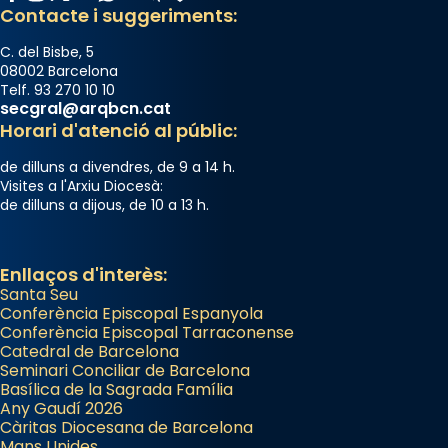
Contacte i suggeriments:
processó (recuperada el 1972) al voltant
del temple amb les relíquies de les santes.
C. del Bisbe, 5
Des de 1985 hi participa també un grup de
08002 Barcelona
diablesses amb música i ball propis. Festa
Telf. 93 270 10 10
secgral@arqbcn.cat
gran a Mataró.
Horari d'atenció al públic:
«Si vols saber què és calor, ves per les
de dilluns a divendres, de 9 a 14 h.
Santes a Mataró»🥵.
Visites a l'Arxiu Diocesà:
de dilluns a dijous, de 10 a 13 h.
Photo
View on Facebook
·
Share
Enllaços d'interès:
Santa Seu
Conferència Episcopal Espanyola
Conferència Episcopal Tarraconense
Catedral de Barcelona
Seminari Conciliar de Barcelona
Basílica de la Sagrada Família
Any Gaudí 2026
Càritas Diocesana de Barcelona
Mans Unides