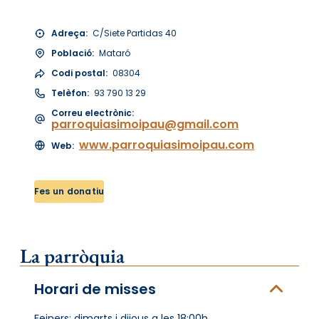
Adreça:
C/Siete Partidas 40
Població:
Mataró
Codi postal:
08304
Telèfon:
93 790 13 29
Correu electrònic:
parroquiasimoipau@gmail.com
www.parroquiasimoipau.com
Web:
Fes un donatiu
La parròquia
Horari de misses
Feiners: dimarts i dijous a les 18:00h,