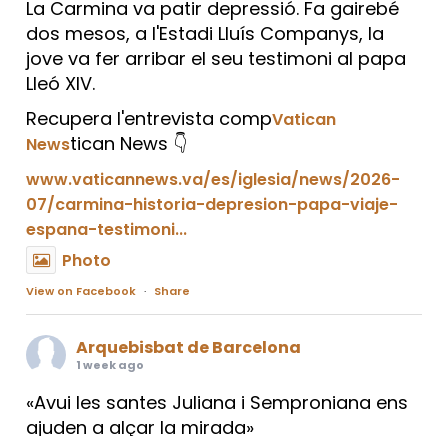
La Carmina va patir depressió. Fa gairebé
dos mesos, a l'Estadi Lluís Companys, la
jove va fer arribar el seu testimoni al papa
Lleó XIV.
Recupera l'entrevista comp
Vatican
tican News 👇
News
www.vaticannews.va/es/iglesia/news/2026-
07/carmina-historia-depresion-papa-viaje-
espana-testimoni...
Photo
View on Facebook
·
Share
Arquebisbat de Barcelona
1 week ago
«Avui les santes Juliana i Semproniana ens
ajuden a alçar la mirada»