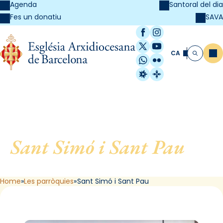
Agenda
Santoral del dia
SAVA
Fes un donatiu
Facebook
Instagram
X / Twitter
YouTube
CA
Me
Cerca
WhatsApp
Flickr
Radio Estel
Catalunya Cristi
Sant Simó i Sant Pau
, de
Mataró
Home
Les parròquies
Sant Simó i Sant Pau