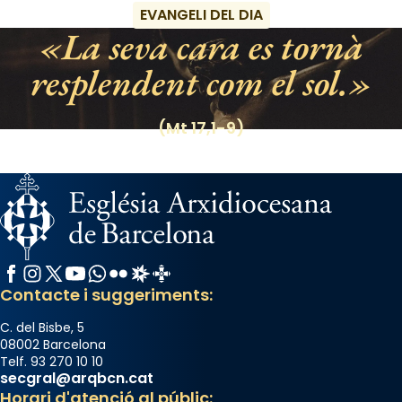
EVANGELI DEL DIA
La seva cara es tornà
resplendent com el sol.
(Mt 17,1-9)
Facebook
Instagram
X / Twitter
YouTube
WhatsApp
Flickr
Radio Estel
Catalunya Cristiana
Contacte i suggeriments:
C. del Bisbe, 5
08002 Barcelona
Telf. 93 270 10 10
secgral@arqbcn.cat
Horari d'atenció al públic: