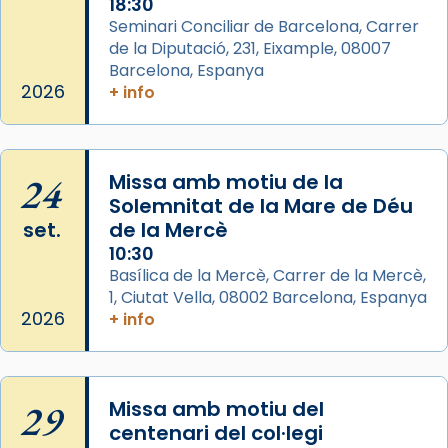
18:30
Photo
Seminari Conciliar de Barcelona, Carrer
de la Diputació, 231, Eixample, 08007
View on Facebook
·
Share
Barcelona, Espanya
2026
+ info
Arquebisbat de Barcelona
2 weeks ago
Jaume, fill de Zebedeu, és juntament amb el
24
Missa amb motiu de la
seu germà Joan i Pere un dels que
Solemnitat de la Mare de Déu
acompanyava més de prop Jesús.
set.
de la Mercè
Segons el llibre dels Fets (12,2) fou el primer
10:30
apòstol màrtir, decapitat a Jerusalem per
Basílica de la Mercè, Carrer de la Mercè,
1, Ciutat Vella, 08002 Barcelona, Espanya
Herodes Agripa (vers l'any 44).
2026
+ info
Patró de Galícia, després de les invasions
musulmanes fou venerat com a patró dels
Regnes castellans i més tard de tota
29
Missa amb motiu del
Espanya.
centenari del col·legi
El seu sepulcre a Compostela fou un gran