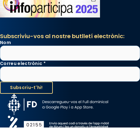
Subscriviu-vos al nostre butlletí electrònic:
Nom
Correu electrònic
*