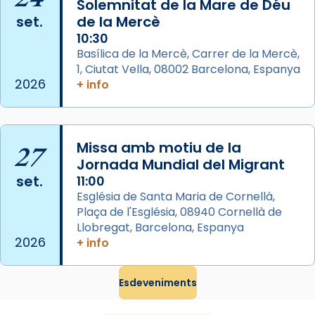
Solemnitat de la Mare de Déu
View on Facebook
·
Share
set.
de la Mercè
10:30
Arquebisbat de Barcelona
Basílica de la Mercè, Carrer de la Mercè,
2 weeks ago
1, Ciutat Vella, 08002 Barcelona, Espanya
2026
+ info
Memòria de les santes Juliana i
Semproniana, verges i màrtirs.
Acompanyant la història de sant Cugat, a
27
Missa amb motiu de la
partir de l’Edat Mitjana sorgeix la tradició
Jornada Mundial del Migrant
que les santes Juliana (“relatiu a Júlia”) i
set.
11:00
Semproniana (“relatiu a Semprònia =
Església de Santa Maria de Cornellà,
eterna”) són deixebles seves. I l’any 1667, el
Plaça de l'Església, 08940 Cornellà de
frare Joan Gaspar Roig, afirma en una obra
Llobregat, Barcelona, Espanya
que les santes són filles de l’antiga Iluro.
2026
+ info
Mataró en reivindicarà les relíquies fins que
les aconseguirà el 1772. L’ofici que es canta
Esdeveniments
a la “Missa de les Santes” (“Missa de
Glòria”) fou composta el 1848 per Mn.