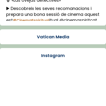
🍿 «Las ovejas detectives»
▶️ Descobreix les seves recomanacions i
prepara una bona sessió de cinema aquest
est
itual @cinemaspiritcat
#CinemaEspiritual
Imatge: Generada amb IA (OpenAI)
Video
Vatican Media
View on Facebook
·
Share
Instagram
Arquebisbat de Barcelona
1 week ago
La Carmina va patir depressió. Fa gairebé
dos mesos, a l'Estadi Lluís Companys, la
jove va fer arribar el seu testimoni al papa
Lleó XIV.
Recupera l'entrevista comp
Vatican
tican News 👇
News