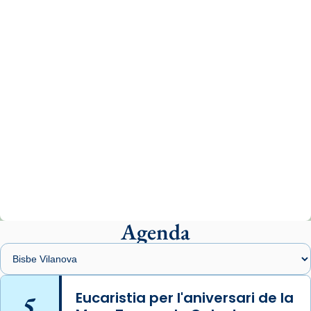
www.vaticannews.va/es/iglesia/news/2026-
07/carmina-historia-depresion-papa-viaje-
espana-testimoni...
Photo
View on Facebook
·
Share
Arquebisbat de Barcelona
2 weeks ago
«Avui les santes Juliana i Semproniana ens
ajuden a alçar la mirada»
Mons. Sergi Gordo, bisbe de Tortosa, ha
presidit aquest 27 de juliol la missa de Les
Agenda
Santes de Mataró.
🔗
tinyurl.com/cvu5jmbk
📸 J. Merino
5
Eucaristia per l'aniversari de la