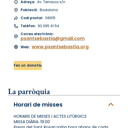
Adreça:
Av. Terrassa s/n
Població:
Badalona
Codi postal:
08915
Telèfon:
93 395 41 54
Correu electrònic:
psantsebastia@gmail.com
www.psantsebastia.org
Web:
Fes un donatiu
La parròquia
Horari de misses
HORARIS DE MISSES I ACTES LITÚRGICS
MISSA DIÀRIA: 19:00
Prego del Sant Rosari mitja hora abans de cada