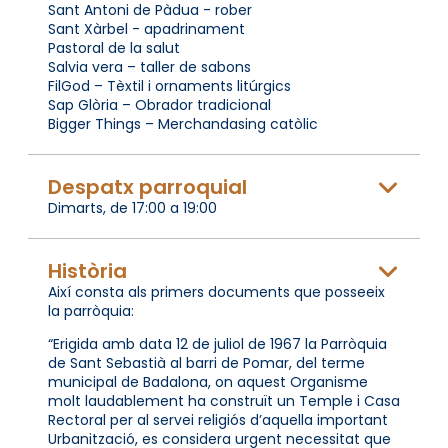
Sant Antoni de Pàdua - rober
Sant Xàrbel - apadrinament
Pastoral de la salut
Salvia vera – taller de sabons
FilGod – Tèxtil i ornaments litúrgics
Sap Glòria – Obrador tradicional
Bigger Things – Merchandasing catòlic
Despatx parroquial
Dimarts, de 17:00 a 19:00
Història
Així consta als primers documents que posseeix
la parròquia:
“Erigida amb data 12 de juliol de 1967 la Parròquia
de Sant Sebastià al barri de Pomar, del terme
municipal de Badalona, on aquest Organisme
molt laudablement ha construït un Temple i Casa
Rectoral per al servei religiós d’aquella important
Urbanització, es considera urgent necessitat que