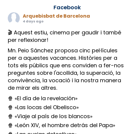
Facebook
Arquebisbat de Barcelona
4 days ago
🎬 Aquest estiu, cinema per gaudir i també
per reflexionar!
Mn. Peio Sánchez proposa cinc pel·lícules
per a aquestes vacances. Històries per a
tots els públics que ens conviden a fer-nos
preguntes sobre l'acollida, la superació, la
convivència, la vocació i la nostra manera
de mirar els altres.
🍿 «El día de la revelación»
🍿 «Las locas del Obelisco»
🍿 «Viaje al país de los blancos»
🍿 «León XIV, el hombre detrás del Papa»