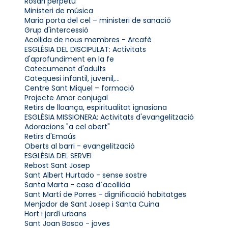
Rosari perpetu
Ministeri de música
Maria porta del cel – ministeri de sanació
Grup d'intercessió
Acollida de nous membres - Arcafè
ESGLÉSIA DEL DISCIPULAT: Activitats
d'aprofundiment en la fe
Catecumenat d'adults
Catequesi infantil, juvenil,...
Centre Sant Miquel – formació
Projecte Amor conjugal
Retirs de lloança, espiritualitat ignasiana
ESGLÉSIA MISSIONERA: Activitats d'evangelització
Adoracions "a cel obert"
Retirs d'Emaús
Oberts al barri - evangelització
ESGLÉSIA DEL SERVEI
Rebost Sant Josep
Sant Albert Hurtado - sense sostre
Santa Marta - casa d´acollida
Sant Martí de Porres - dignificació habitatges
Menjador de Sant Josep i Santa Cuina
Hort i jardí urbans
Sant Joan Bosco - joves