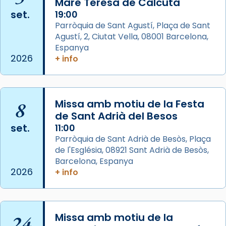
Mare Teresa de Calcuta
Photo
set.
19:00
View on Facebook
·
Share
Parròquia de Sant Agustí, Plaça de Sant
Agustí, 2, Ciutat Vella, 08001 Barcelona,
Arquebisbat de Barcelona
is at Catedral
Espanya
de Barcelona.
2026
+ info
2 weeks ago
Aquest dilluns, 27 de juliol, ha tingut lloc la
missa d’acció de gràcies en agraïment al
8
Missa amb motiu de la Festa
comitè organitzador de la visita apostòlica
de Sant Adrià del Besos
del Sant Pare Lleó XIV a Barcelona, i als
set.
11:00
col·laboradors, a la Catedral de Barcelona.
Parròquia de Sant Adrià de Besòs, Plaça
L’arquebisbe de Barcelona, el cardenal Joan
de l'Església, 08921 Sant Adrià de Besòs,
Josep Omella, ha presidit la missa i l’ha
Barcelona, Espanya
2026
+ info
concelebrat el bisbe auxiliar de Barcelona,
Mons. David Abadías.
📸 Dr. G. Simón
24
Missa amb motiu de la
Photo