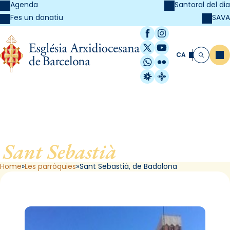
Agenda
Santoral del dia
SAVA
Fes un donatiu
Facebook
Instagram
X / Twitter
YouTube
CA
Me
Cerca
WhatsApp
Flickr
Radio Estel
Catalunya Cristi
Sant Sebastià
, de Badalona
Home
Les parròquies
Sant Sebastià, de Badalona