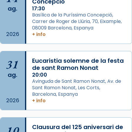
Concepció
Photo
ag.
17:30
View on Facebook
·
Share
Basílica de la Puríssima Concepció,
Carrer de Roger de Llúria, 70, Eixample,
Arquebisbat de Barcelona
is at Catedral
08009 Barcelona, Espanya
de Barcelona.
2026
+ info
2 weeks ago
Aquest dilluns, 27 de juliol, ha tingut lloc la
missa d’acció de gràcies en agraïment al
31
Eucaristia solemne de la festa
comitè organitzador de la visita apostòlica
de sant Ramon Nonat
del Sant Pare Lleó XIV a Barcelona, i als
ag.
20:00
col·laboradors, a la Catedral de Barcelona.
Avinguda de Sant Ramon Nonat, Av. de
L’arquebisbe de Barcelona, el cardenal Joan
Sant Ramon Nonat, Les Corts,
Josep Omella, ha presidit la missa i l’ha
Barcelona, Espanya
2026
+ info
concelebrat el bisbe auxiliar de Barcelona,
Mons. David Abadías.
📸 Dr. G. Simón
10
Clausura del 125 aniversari de
Photo