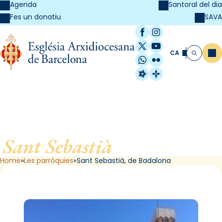
Agenda
Santoral del dia
SAVA
Fes un donatiu
Facebook
Instagram
X / Twitter
YouTube
CA
Me
Cerca
WhatsApp
Flickr
Radio Estel
Catalunya Cristi
Sant Sebastià
, de Badalona
Home
Les parròquies
Sant Sebastià, de Badalona