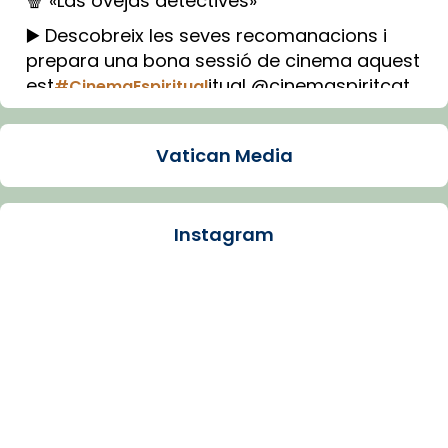
🍿 «Las ovejas detectives»
▶️ Descobreix les seves recomanacions i
prepara una bona sessió de cinema aquest
est
itual @cinemaspiritcat
#CinemaEspiritual
Imatge: Generada amb IA (OpenAI)
Video
Vatican Media
View on Facebook
·
Share
Instagram
Arquebisbat de Barcelona
1 week ago
La Carmina va patir depressió. Fa gairebé
dos mesos, a l'Estadi Lluís Companys, la
jove va fer arribar el seu testimoni al papa
Lleó XIV.
Recupera l'entrevista comp
Vatican
tican News 👇
News