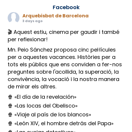
Facebook
Arquebisbat de Barcelona
3 days ago
🎬 Aquest estiu, cinema per gaudir i també
per reflexionar!
Mn. Peio Sánchez proposa cinc pel·lícules
per a aquestes vacances. Històries per a
tots els públics que ens conviden a fer-nos
preguntes sobre l'acollida, la superació, la
convivència, la vocació i la nostra manera
de mirar els altres.
🍿 «El día de la revelación»
🍿 «Las locas del Obelisco»
🍿 «Viaje al país de los blancos»
🍿 «León XIV, el hombre detrás del Papa»