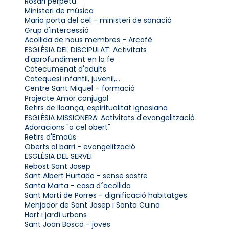
Rosari perpetu
Ministeri de música
Maria porta del cel – ministeri de sanació
Grup d'intercessió
Acollida de nous membres - Arcafè
ESGLÉSIA DEL DISCIPULAT: Activitats
d'aprofundiment en la fe
Catecumenat d'adults
Catequesi infantil, juvenil,...
Centre Sant Miquel – formació
Projecte Amor conjugal
Retirs de lloança, espiritualitat ignasiana
ESGLÉSIA MISSIONERA: Activitats d'evangelització
Adoracions "a cel obert"
Retirs d'Emaús
Oberts al barri - evangelització
ESGLÉSIA DEL SERVEI
Rebost Sant Josep
Sant Albert Hurtado - sense sostre
Santa Marta - casa d´acollida
Sant Martí de Porres - dignificació habitatges
Menjador de Sant Josep i Santa Cuina
Hort i jardí urbans
Sant Joan Bosco - joves