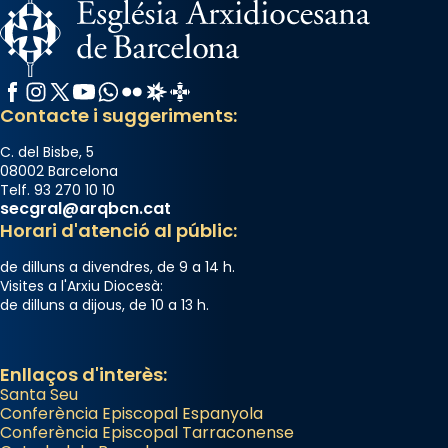
Manuel Blanch, amb aire d’òpera
italianitzant; s’interpreta per privilegi
pontifici, amb orquestra i cor, i té una
Facebook
Instagram
X / Twitter
YouTube
WhatsApp
Flickr
Radio Estel
Catalunya Cristiana
duració aproximada de tres hores. Després,
Contacte i suggeriments:
processó (recuperada el 1972) al voltant
del temple amb les relíquies de les santes.
C. del Bisbe, 5
Des de 1985 hi participa també un grup de
08002 Barcelona
diablesses amb música i ball propis. Festa
Telf. 93 270 10 10
secgral@arqbcn.cat
gran a Mataró.
Horari d'atenció al públic:
«Si vols saber què és calor, ves per les
de dilluns a divendres, de 9 a 14 h.
Santes a Mataró»🥵.
Visites a l'Arxiu Diocesà:
de dilluns a dijous, de 10 a 13 h.
Photo
View on Facebook
·
Share
Enllaços d'interès:
Santa Seu
Conferència Episcopal Espanyola
Conferència Episcopal Tarraconense