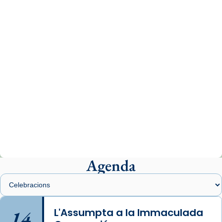
www.vaticannews.va/es/iglesia/news/2026-
07/carmina-historia-depresion-papa-viaje-
espana-testimoni...
Photo
View on Facebook
·
Share
Arquebisbat de Barcelona
2 weeks ago
«Avui les santes Juliana i Semproniana ens
ajuden a alçar la mirada»
Mons. Sergi Gordo, bisbe de Tortosa, ha
presidit aquest 27 de juliol la missa de Les
Agenda
Santes de Mataró.
🔗
tinyurl.com/cvu5jmbk
📸 J. Merino
14
L'Assumpta a la Immaculada