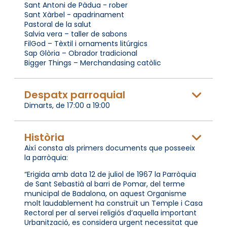
Sant Antoni de Pàdua - rober
Sant Xàrbel - apadrinament
Pastoral de la salut
Salvia vera – taller de sabons
FilGod – Tèxtil i ornaments litúrgics
Sap Glòria – Obrador tradicional
Bigger Things – Merchandasing catòlic
Despatx parroquial
Dimarts, de 17:00 a 19:00
Història
Així consta als primers documents que posseeix
la parròquia:
“Erigida amb data 12 de juliol de 1967 la Parròquia
de Sant Sebastià al barri de Pomar, del terme
municipal de Badalona, on aquest Organisme
molt laudablement ha construït un Temple i Casa
Rectoral per al servei religiós d’aquella important
Urbanització, es considera urgent necessitat que