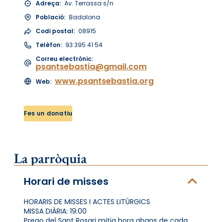
Adreça:
Av. Terrassa s/n
Població:
Badalona
Codi postal:
08915
Telèfon:
93 395 41 54
Correu electrònic:
psantsebastia@gmail.com
www.psantsebastia.org
Web:
Fes un donatiu
La parròquia
Horari de misses
HORARIS DE MISSES I ACTES LITÚRGICS
MISSA DIÀRIA: 19:00
Prego del Sant Rosari mitja hora abans de cada