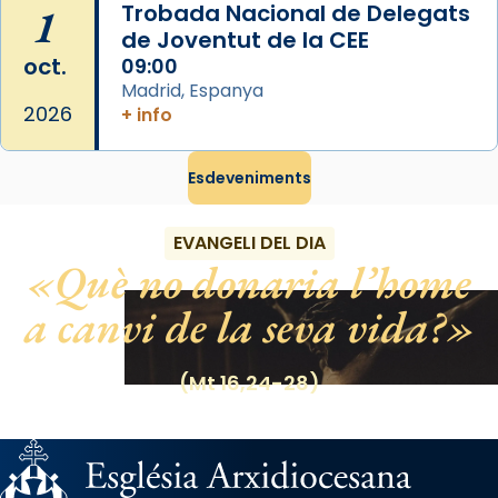
1
Trobada Nacional de Delegats
de Joventut de la CEE
oct.
09:00
Madrid, Espanya
2026
+ info
Esdeveniments
EVANGELI DEL DIA
Què no donaria l’home
a canvi de la seva vida?
(Mt 16,24-28)