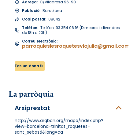
Adreça:
C/Viladrosa 96-98
Població:
Barcelona
Codi postal:
08042
Telèfon:
Telèfon: 93 354 06 16 (Dimecres i divendres
de 18h a 20h)
Correu electrònic:
parroquieslesroquetesviajulia@gmail.com
Fes un donatiu
La parròquia
Arxiprestat
http://www.arqbcn.org/mapa/index.php?
view=barcelona-trinitat_roquetes-
sant_sebasti&lang=ca