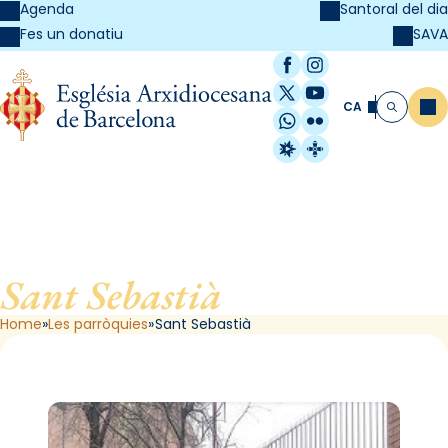
Agenda
Santoral del dia
SAVA
Fes un donatiu
Facebook
Instagram
X / Twitter
YouTube
CA
Me
Cerca
WhatsApp
Flickr
Radio Estel
Catalunya Cristi
Sant Sebastià
, de Barcelona
Home
Les parròquies
Sant Sebastià