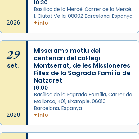
Segons el llibre dels Fets (12,2) fou el primer
10:30
apòstol màrtir, decapitat a Jerusalem per
Basílica de la Mercè, Carrer de la Mercè,
1, Ciutat Vella, 08002 Barcelona, Espanya
Herodes Agripa (vers l'any 44).
2026
+ info
Patró de Galícia, després de les invasions
musulmanes fou venerat com a patró dels
Regnes castellans i més tard de tota
29
Missa amb motiu del
Espanya.
centenari del col·legi
El seu sepulcre a Compostela fou un gran
set.
Montserrat, de les Missioneres
centre de peregrinacions medievals de tot
Filles de la Sagrada Família de
el món cristià, després de Roma i terra
Natzaret
Santa.
16:00
Basílica de la Sagrada Família, Carrer de
«A Raïms de Sant Jaume, raïms aigualits;
Mallorca, 401, Eixample, 08013
raïms de setembre te'n llepes els dits»,
Barcelona, Espanya
segons una dita popular.
2026
+ info
Photo
View on Facebook
·
Share