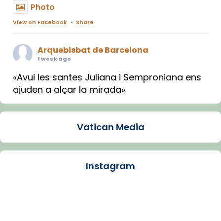
Photo
View on Facebook
·
Share
Arquebisbat de Barcelona
1 week ago
«Avui les santes Juliana i Semproniana ens
ajuden a alçar la mirada»
Mons. Sergi Gordo, bisbe de Tortosa, ha
presidit aquest 27 de juliol la missa de Les
Vatican Media
Santes de Mataró.
🔗
tinyurl.com/cvu5jmbk
📸 J. Merino
Instagram
Photo
View on Facebook
·
Share