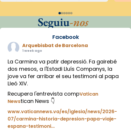
Seguiu
-nos
Facebook
Arquebisbat de Barcelona
1 week ago
La Carmina va patir depressió. Fa gairebé
dos mesos, a l'Estadi Lluís Companys, la
jove va fer arribar el seu testimoni al papa
Lleó XIV.
Recupera l'entrevista comp
Vatican
tican News 👇
News
www.vaticannews.va/es/iglesia/news/2026-
07/carmina-historia-depresion-papa-viaje-
espana-testimoni...