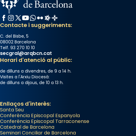
Facebook
Instagram
X / Twitter
YouTube
WhatsApp
Flickr
Radio Estel
Catalunya Cristiana
Contacte i suggeriments:
C. del Bisbe, 5
08002 Barcelona
Telf. 93 270 10 10
secgral@arqbcn.cat
Horari d'atenció al públic:
de dilluns a divendres, de 9 a 14 h.
Visites a l'Arxiu Diocesà:
de dilluns a dijous, de 10 a 13 h.
Enllaços d'interès:
Santa Seu
Conferència Episcopal Espanyola
Conferència Episcopal Tarraconense
Catedral de Barcelona
Seminari Conciliar de Barcelona