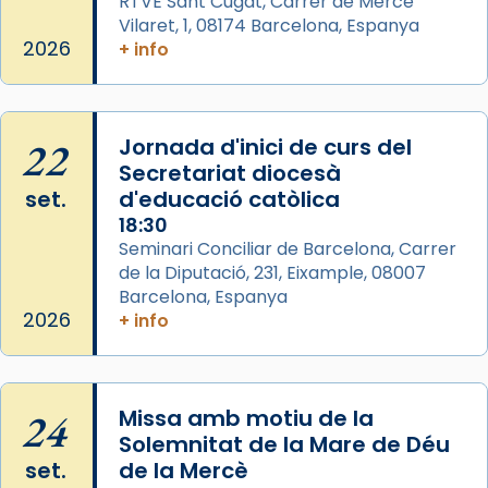
RTVE Sant Cugat, Carrer de Mercé
duració aproximada de tres hores. Després,
Vilaret, 1, 08174 Barcelona, Espanya
processó (recuperada el 1972) al voltant
2026
+ info
del temple amb les relíquies de les santes.
Des de 1985 hi participa també un grup de
diablesses amb música i ball propis. Festa
22
gran a Mataró.
Jornada d'inici de curs del
Secretariat diocesà
«Si vols saber què és calor, ves per les
set.
d'educació catòlica
Santes a Mataró»🥵.
18:30
Photo
Seminari Conciliar de Barcelona, Carrer
de la Diputació, 231, Eixample, 08007
View on Facebook
·
Share
Barcelona, Espanya
2026
+ info
Arquebisbat de Barcelona
2 weeks ago
Jaume, fill de Zebedeu, és juntament amb el
24
Missa amb motiu de la
seu germà Joan i Pere un dels que
Solemnitat de la Mare de Déu
acompanyava més de prop Jesús.
set.
de la Mercè