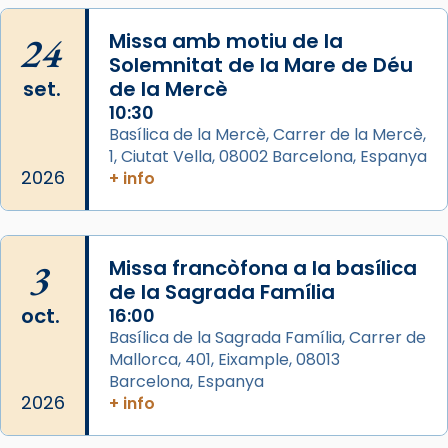
Mons. David Abadías.
24
Missa amb motiu de la
📸 Dr. G. Simón
Solemnitat de la Mare de Déu
set.
de la Mercè
Photo
10:30
View on Facebook
·
Share
Basílica de la Mercè, Carrer de la Mercè,
1, Ciutat Vella, 08002 Barcelona, Espanya
2026
Arquebisbat de Barcelona
+ info
2 weeks ago
Memòria de les santes Juliana i
Semproniana, verges i màrtirs.
3
Missa francòfona a la basílica
de la Sagrada Família
Acompanyant la història de sant Cugat, a
oct.
16:00
partir de l’Edat Mitjana sorgeix la tradició
Basílica de la Sagrada Família, Carrer de
que les santes Juliana (“relatiu a Júlia”) i
Mallorca, 401, Eixample, 08013
Semproniana (“relatiu a Semprònia =
Barcelona, Espanya
eterna”) són deixebles seves. I l’any 1667, el
2026
+ info
frare Joan Gaspar Roig, afirma en una obra
que les santes són filles de l’antiga Iluro.