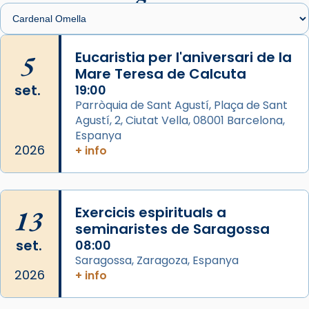
Santes de Mataró.
🔗
tinyurl.com/cvu5jmbk
📸 J. Merino
5
Eucaristia per l'aniversari de la
Mare Teresa de Calcuta
Photo
set.
19:00
View on Facebook
·
Share
Parròquia de Sant Agustí, Plaça de Sant
Agustí, 2, Ciutat Vella, 08001 Barcelona,
Arquebisbat de Barcelona
is at Catedral
Espanya
de Barcelona.
2026
+ info
2 weeks ago
Aquest dilluns, 27 de juliol, ha tingut lloc la
missa d’acció de gràcies en agraïment al
13
Exercicis espirituals a
comitè organitzador de la visita apostòlica
seminaristes de Saragossa
del Sant Pare Lleó XIV a Barcelona, i als
set.
08:00
col·laboradors, a la Catedral de Barcelona.
Saragossa, Zaragoza, Espanya
L’arquebisbe de Barcelona, el cardenal Joan
2026
+ info
Josep Omella, ha presidit la missa i l’ha
concelebrat el bisbe auxiliar de Barcelona,