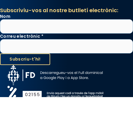
Subscriviu-vos al nostre butlletí electrònic:
Nom
Correu electrònic
*
Avís Legal
Protecció de Dades
Política de Cookies
Canal de denúncia
Copyright 2026 ©ARQUEBISBAT DE BARCELONA, tots els drets
reservats.