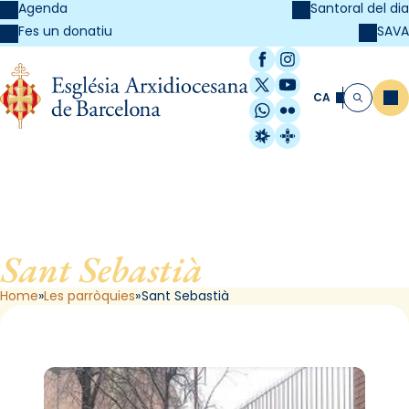
Agenda
Santoral del dia
SAVA
Fes un donatiu
Facebook
Instagram
X / Twitter
YouTube
CA
Me
Cerca
WhatsApp
Flickr
Radio Estel
Catalunya Cristi
Sant Sebastià
, de Barcelona
Home
Les parròquies
Sant Sebastià