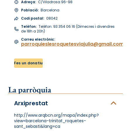
Adreça:
C/Viladrosa 96-98
Població:
Barcelona
Codi postal:
08042
Telèfon:
Telèfon: 93 354 06 16 (Dimecres i divendres
de 18h a 20h)
Correu electrònic:
parroquieslesroquetesviajulia@gmail.com
Fes un donatiu
La parròquia
Arxiprestat
http://www.arqbcn.org/mapa/index.php?
view=barcelona-trinitat_roquetes-
sant_sebasti&lang=ca