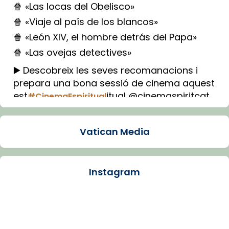
🍿 «Las locas del Obelisco»
🍿 «Viaje al país de los blancos»
🍿 «León XIV, el hombre detrás del Papa»
🍿 «Las ovejas detectives»
▶️ Descobreix les seves recomanacions i
prepara una bona sessió de cinema aquest
est
itual @cinemaspiritcat
#CinemaEspiritual
Imatge: Generada amb IA (OpenAI)
Video
Vatican Media
View on Facebook
·
Share
Instagram
Arquebisbat de Barcelona
1 week ago
La Carmina va patir depressió. Fa gairebé
dos mesos, a l'Estadi Lluís Companys, la
jove va fer arribar el seu testimoni al papa