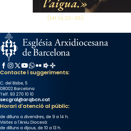
l’aigua.
(Mt 14,22-36)
Facebook
Instagram
X / Twitter
YouTube
WhatsApp
Flickr
Radio Estel
Catalunya Cristiana
Contacte i suggeriments:
C. del Bisbe, 5
08002 Barcelona
Telf. 93 270 10 10
secgral@arqbcn.cat
Horari d'atenció al públic:
de dilluns a divendres, de 9 a 14 h.
Visites a l'Arxiu Diocesà:
de dilluns a dijous, de 10 a 13 h.