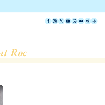
Facebook
Instagram
X / Twitter
YouTube
WhatsApp
Flickr
Radio Est
Catal
nt Roc
, de Badalona