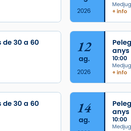
Medjugo
2026
+ info
s de 30 a 60
12
Peleg
anys
ag.
10:00
Medjugo
2026
+ info
/2026-
s de 30 a 60
14
Peleg
anys
ag.
10:00
Medjugo