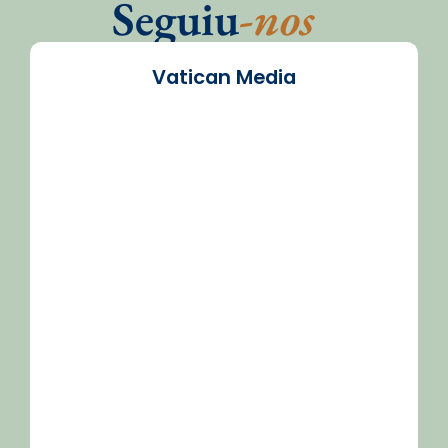
Seguiu
-nos
Vatican Media