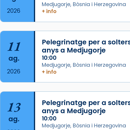
Medjugorje, Bòsnia i Herzegovina
2026
+ info
Arquebisbat de Barcelona
1 week ago
La Carmina va patir depressió.
Fa gairebé dos mesos, a l'Estadi
11
Pelegrinatge per a solter
Lluís Companys, la jove va fer
anys a Medjugorje
arribar el seu testimoni al papa
ag.
10:00
Lleó XIV.
Medjugorje, Bòsnia i Herzegovina
Recupera l'entrevista
2026
+ info
comp
tican News 👇
Vatican News
www.vaticannews.va/es/iglesia/news
07/carmina-historia-depresion-
13
Pelegrinatge per a solter
papa-viaje-espana-testimoni...
anys a Medjugorje
Photo
ag.
10:00
View on Facebook
·
Share
Medjugorje, Bòsnia i Herzegovina