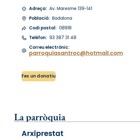
Adreça:
Av. Maresme 139-141
Població:
Badalona
Codi postal:
08918
Telèfon:
93 387 31 48
Correu electrònic:
parroquiasantroc@hotmail.com
Fes un donatiu
La parròquia
Arxiprestat