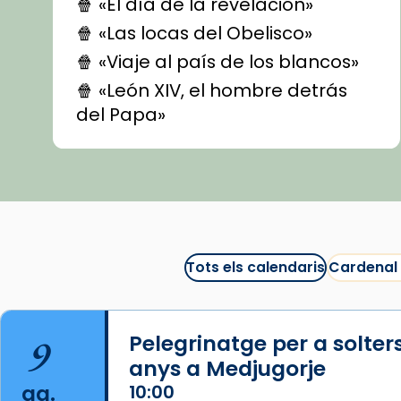
🍿 «El día de la revelación»
🍿 «Las locas del Obelisco»
🍿 «Viaje al país de los blancos»
🍿 «León XIV, el hombre detrás
del Papa»
🍿 «Las ovejas detectives»
▶️ Descobreix les seves
recomanacions i prepara una
bona sessió de cinema aquest
est
itual
#CinemaEspiritual
Tots els calendaris
Cardenal
@cinemaspiritcat
Imatge: Generada amb IA
(OpenAI)
9
Pelegrinatge per a solter
Video
anys a Medjugorje
ag.
10:00
View on Facebook
·
Share