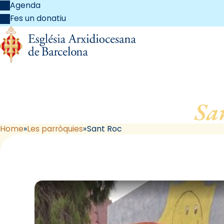
Agenda
Fes un donatiu
Sa
Home
Les parròquies
Sant Roc