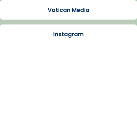
Video
Vatican Media
View on Facebook
·
Share
Instagram
Arquebisbat de Barcelona
1 week ago
La Carmina va patir depressió. Fa gairebé
dos mesos, a l'Estadi Lluís Companys, la
jove va fer arribar el seu testimoni al papa
Lleó XIV.
Recupera l'entrevista comp
Vatican
tican News 👇
News
www.vaticannews.va/es/iglesia/news/2026-
07/carmina-historia-depresion-papa-viaje-
espana-testimoni...
Photo