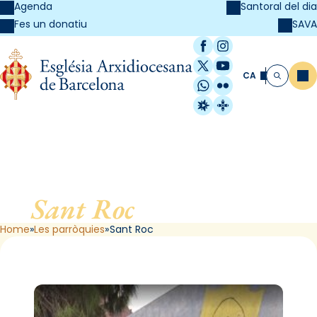
Agenda
Santoral del dia
SAVA
Fes un donatiu
Facebook
Instagram
X / Twitter
YouTube
CA
Me
Cerca
WhatsApp
Flickr
Radio Estel
Catalunya Cristi
Sant Roc
, de Badalona
Home
Les parròquies
Sant Roc