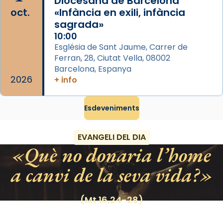
Diocesana de Barcelona
del temple amb les relíquies de les santes.
oct.
«Infància en exili, infància
Des de 1985 hi participa també un grup de
sagrada»
diablesses amb música i ball propis. Festa
10:00
gran a Mataró.
Església de Sant Jaume, Carrer de
Ferran, 28, Ciutat Vella, 08002
«Si vols saber què és calor, ves per les
Barcelona, Espanya
Santes a Mataró»🥵.
2026
+ info
Photo
Esdeveniments
View on Facebook
·
Share
EVANGELI DEL DIA
Què no donaria l’home
a canvi de la seva vida?
(Mt 16,24-28)