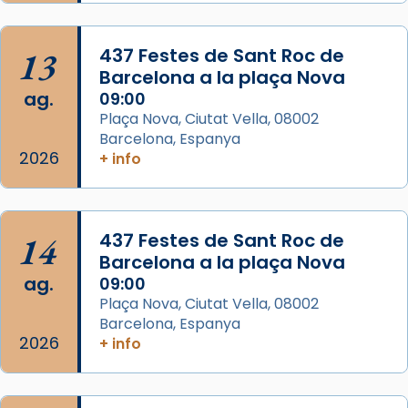
2 weeks ago
Aquest dilluns, 27 de juliol, ha tingut lloc la
13
437 Festes de Sant Roc de
missa d’acció de gràcies en agraïment al
Barcelona a la plaça Nova
comitè organitzador de la visita apostòlica
ag.
09:00
del Sant Pare Lleó XIV a Barcelona, i als
Plaça Nova, Ciutat Vella, 08002
col·laboradors, a la Catedral de Barcelona.
Barcelona, Espanya
L’arquebisbe de Barcelona, el cardenal Joan
2026
+ info
Josep Omella, ha presidit la missa i l’ha
concelebrat el bisbe auxiliar de Barcelona,
Mons. David Abadías.
14
437 Festes de Sant Roc de
📸 Dr. G. Simón
Barcelona a la plaça Nova
ag.
09:00
Photo
Plaça Nova, Ciutat Vella, 08002
View on Facebook
·
Share
Barcelona, Espanya
2026
+ info
Arquebisbat de Barcelona
2 weeks ago