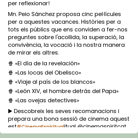
per reflexionar!
Mn. Peio Sánchez proposa cinc pel·lícules
per a aquestes vacances. Històries per a
tots els públics que ens conviden a fer-nos
preguntes sobre l'acollida, la superació, la
convivència, la vocació i la nostra manera
de mirar els altres.
🍿 «El día de la revelación»
🍿 «Las locas del Obelisco»
🍿 «Viaje al país de los blancos»
🍿 «León XIV, el hombre detrás del Papa»
🍿 «Las ovejas detectives»
▶️ Descobreix les seves recomanacions i
prepara una bona sessió de cinema aquest
est
itual @cinemaspiritcat
#CinemaEspiritual
Imatge: Generada amb IA (OpenAI)