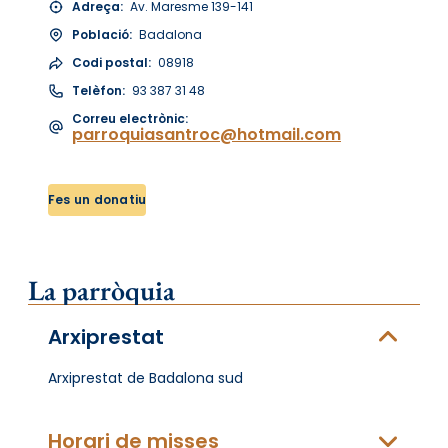
Adreça:
Av. Maresme 139-141
Població:
Badalona
Codi postal:
08918
Telèfon:
93 387 31 48
Correu electrònic:
parroquiasantroc@hotmail.com
Fes un donatiu
La parròquia
Arxiprestat
Arxiprestat de Badalona sud
Horari de misses