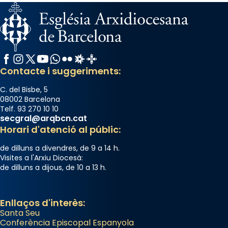
Facebook
Instagram
X / Twitter
YouTube
WhatsApp
Flickr
Radio Estel
Catalunya Cristiana
Contacte i suggeriments:
C. del Bisbe, 5
08002 Barcelona
Telf. 93 270 10 10
secgral@arqbcn.cat
Horari d'atenció al públic:
de dilluns a divendres, de 9 a 14 h.
Visites a l'Arxiu Diocesà:
de dilluns a dijous, de 10 a 13 h.
Enllaços d'interès:
Santa Seu
Conferència Episcopal Espanyola