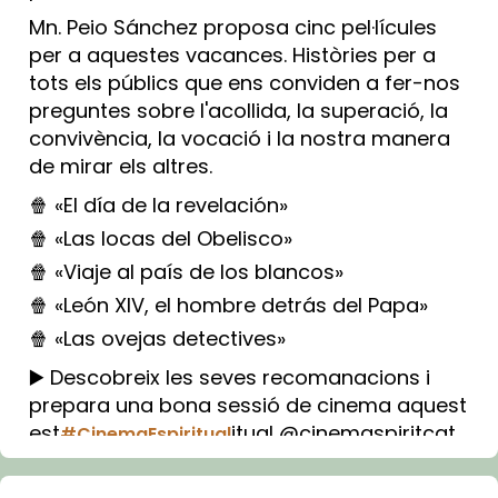
Mn. Peio Sánchez proposa cinc pel·lícules
per a aquestes vacances. Històries per a
tots els públics que ens conviden a fer-nos
preguntes sobre l'acollida, la superació, la
convivència, la vocació i la nostra manera
de mirar els altres.
🍿 «El día de la revelación»
🍿 «Las locas del Obelisco»
🍿 «Viaje al país de los blancos»
🍿 «León XIV, el hombre detrás del Papa»
🍿 «Las ovejas detectives»
▶️ Descobreix les seves recomanacions i
prepara una bona sessió de cinema aquest
est
itual @cinemaspiritcat
#CinemaEspiritual
Imatge: Generada amb IA (OpenAI)