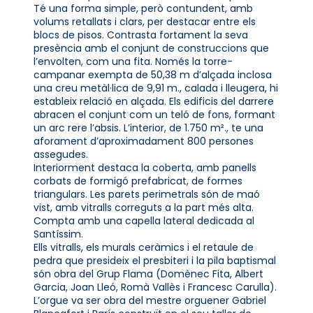
Té una forma simple, però contundent, amb
volums retallats i clars, per destacar entre els
blocs de pisos. Contrasta fortament la seva
presència amb el conjunt de construccions que
l’envolten, com una fita. Només la torre-
campanar exempta de 50,38 m d’alçada inclosa
una creu metàl·lica de 9,91 m., calada i lleugera, hi
estableix relació en alçada. Els edificis del darrere
abracen el conjunt com un teló de fons, formant
un arc rere l’absis. L’interior, de 1.750 m²., te una
aforament d’aproximadament 800 persones
assegudes.
Interiorment destaca la coberta, amb panells
corbats de formigó prefabricat, de formes
triangulars. Les parets perimetrals són de maó
vist, amb vitralls correguts a la part més alta.
Compta amb una capella lateral dedicada al
Santíssim.
Ells vitralls, els murals ceràmics i el retaule de
pedra que presideix el presbiteri i la pila baptismal
són obra del Grup Flama (Domènec Fita, Albert
Garcia, Joan Lleó, Romà Vallès i Francesc Carulla).
L’orgue va ser obra del mestre orguener Gabriel