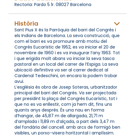
Rectoria: Pardo 5 1r. 08027 Barcelona
Història
Sant Pius X és la Parròquia del barri del Congrés i
els Indians de Barcelona. La seva construcció, que
com el barri es va promoure amb motiu del
Congrés Eucarístic de 1952, es va iniciar el 20 de
novembre de 1960 i es va inaugurar l’any 1963. Tot
i que erigida molt abans va iniciar la seva tasca
pastoral en un local del carrer de l’Espiga. La seva
ubicació definitiva va ser al carrer dedicat al
Cardenal Tedeschini, on encara la podem trobar
avui.
L’església és obra de Josep Soteras, urbanitzador
principal del barri del Congrés. Va ser projectada
per presidint la plaça del Congrés Eucarístic, tot i
que no es va enllestir, com ja hem dit, fins uns
quants anys després. És una nau en forma
d’hangar, de 45,87 m de allargada, 21,71 m
d’amplada i 11,89 m d’alçada, a part dels 3,47 m
del fondària del cancell. amb arcs de formigó ben
visibles, un porxo-visera horitzontal i amplíssim.