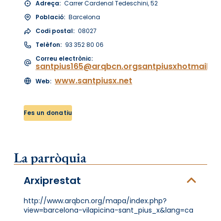
Adreça:
Carrer Cardenal Tedeschini, 52
Població:
Barcelona
Codi postal:
08027
Telèfon:
93 352 80 06
Correu electrònic:
santpius165@arqbcn.orgsantpiusxhotmail.es
www.santpiusx.net
Web:
Fes un donatiu
La parròquia
Arxiprestat
http://www.arqbcn.org/mapa/index.php?
view=barcelona-vilapicina-sant_pius_x&lang=ca