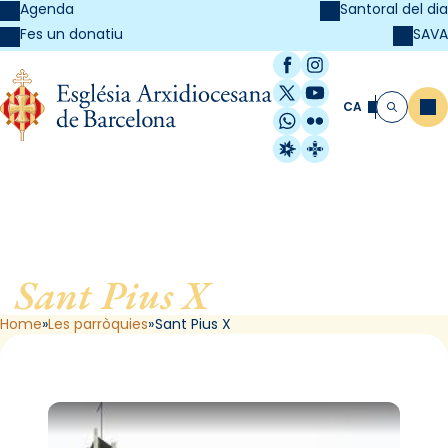
Agenda
Santoral del dia
SAVA
Fes un donatiu
Facebook
Instagram
X / Twitter
YouTube
CA
Me
Cerca
WhatsApp
Flickr
Radio Estel
Catalunya Cristi
Sant Pius X
, de Barcelona
Home
Les parròquies
Sant Pius X