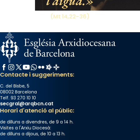
l’aigua.
Aquest dilluns, 27 de juliol, ha tingut lloc la
missa d’acció de gràcies en agraïment al
(Mt 14,22-36)
comitè organitzador de la visita apostòlica
del Sant Pare Lleó XIV a Barcelona, i als
col·laboradors, a la Catedral de Barcelona.
L’arquebisbe de Barcelona, el cardenal Joan
Josep Omella, ha presidit la missa i l’ha
concelebrat el bisbe auxiliar de Barcelona,
Facebook
Instagram
X / Twitter
YouTube
WhatsApp
Flickr
Radio Estel
Catalunya Cristiana
Mons. David Abadías.
Contacte i suggeriments:
📸 Dr. G. Simón
C. del Bisbe, 5
Photo
08002 Barcelona
Telf. 93 270 10 10
View on Facebook
·
Share
secgral@arqbcn.cat
Horari d'atenció al públic:
Arquebisbat de Barcelona
de dilluns a divendres, de 9 a 14 h.
2 weeks ago
Visites a l'Arxiu Diocesà:
de dilluns a dijous, de 10 a 13 h.
Memòria de les santes Juliana i