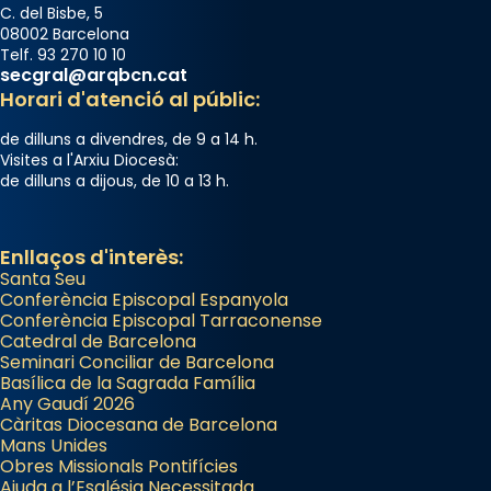
View on Facebook
·
Share
C. del Bisbe, 5
08002 Barcelona
Telf. 93 270 10 10
Arquebisbat de Barcelona
secgral@arqbcn.cat
2 weeks ago
Horari d'atenció al públic:
Jaume, fill de Zebedeu, és juntament amb el
de dilluns a divendres, de 9 a 14 h.
seu germà Joan i Pere un dels que
Visites a l'Arxiu Diocesà:
de dilluns a dijous, de 10 a 13 h.
acompanyava més de prop Jesús.
Segons el llibre dels Fets (12,2) fou el primer
apòstol màrtir, decapitat a Jerusalem per
Enllaços d'interès:
Santa Seu
Herodes Agripa (vers l'any 44).
Conferència Episcopal Espanyola
Patró de Galícia, després de les invasions
Conferència Episcopal Tarraconense
Catedral de Barcelona
musulmanes fou venerat com a patró dels
Seminari Conciliar de Barcelona
Regnes castellans i més tard de tota
Basílica de la Sagrada Família
Espanya.
Any Gaudí 2026
Càritas Diocesana de Barcelona
El seu sepulcre a Compostela fou un gran
Mans Unides
centre de peregrinacions medievals de tot
Obres Missionals Pontifícies
Ajuda a l’Església Necessitada