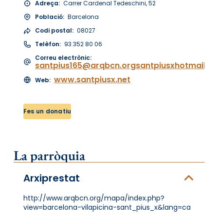
Adreça:
Carrer Cardenal Tedeschini, 52
Població:
Barcelona
Codi postal:
08027
Telèfon:
93 352 80 06
Correu electrònic:
santpius165@arqbcn.orgsantpiusxhotmail.es
www.santpiusx.net
Web:
Fes un donatiu
La parròquia
Arxiprestat
http://www.arqbcn.org/mapa/index.php?
view=barcelona-vilapicina-sant_pius_x&lang=ca