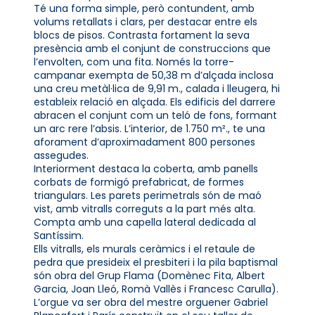
Té una forma simple, però contundent, amb
volums retallats i clars, per destacar entre els
blocs de pisos. Contrasta fortament la seva
presència amb el conjunt de construccions que
l’envolten, com una fita. Només la torre-
campanar exempta de 50,38 m d’alçada inclosa
una creu metàl·lica de 9,91 m., calada i lleugera, hi
estableix relació en alçada. Els edificis del darrere
abracen el conjunt com un teló de fons, formant
un arc rere l’absis. L’interior, de 1.750 m²., te una
aforament d’aproximadament 800 persones
assegudes.
Interiorment destaca la coberta, amb panells
corbats de formigó prefabricat, de formes
triangulars. Les parets perimetrals són de maó
vist, amb vitralls correguts a la part més alta.
Compta amb una capella lateral dedicada al
Santíssim.
Ells vitralls, els murals ceràmics i el retaule de
pedra que presideix el presbiteri i la pila baptismal
són obra del Grup Flama (Domènec Fita, Albert
Garcia, Joan Lleó, Romà Vallès i Francesc Carulla).
L’orgue va ser obra del mestre orguener Gabriel