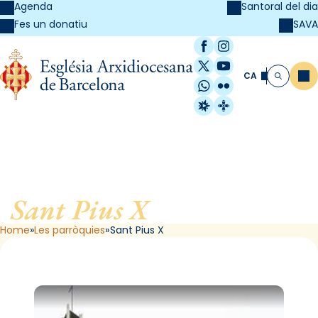
Agenda
Santoral del dia
SAVA
Fes un donatiu
Facebook
Instagram
X / Twitter
YouTube
CA
Me
Cerca
WhatsApp
Flickr
Radio Estel
Catalunya Cristi
Sant Pius X
, de Barcelona
Home
Les parròquies
Sant Pius X