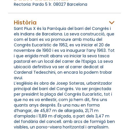
Rectoria: Pardo 5 1r. 08027 Barcelona
Història
Sant Pius X és la Parròquia del barri del Congrés i
els Indians de Barcelona. La seva construcció, que
com el barri es va promoure amb motiu del
Congrés Eucarístic de 1952, es va iniciar el 20 de
novembre de 1960 i es va inaugurar l’any 1963. Tot
i que erigida molt abans va iniciar la seva tasca
pastoral en un local del carrer de l’Espiga. La seva
ubicació definitiva va ser al carrer dedicat al
Cardenal Tedeschini, on encara la podem trobar
avui.
L’església és obra de Josep Soteras, urbanitzador
principal del barri del Congrés. Va ser projectada
per presidint la plaça del Congrés Eucarístic, tot i
que no es va enllestir, com ja hem dit, fins uns
quants anys després. És una nau en forma
d’hangar, de 45,87 m de allargada, 21,71 m
d’amplada i 11,89 m d’alçada, a part dels 3,47 m
del fondària del cancell. amb arcs de formigó ben
visibles, un porxo-visera horitzontal i amplíssim.