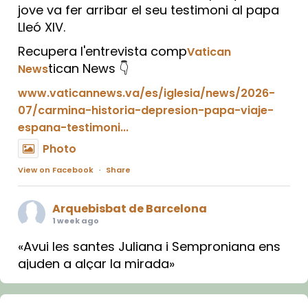
jove va fer arribar el seu testimoni al papa
Lleó XIV.
Recupera l'entrevista comp
Vatican
tican News 👇
News
www.vaticannews.va/es/iglesia/news/2026-
07/carmina-historia-depresion-papa-viaje-
espana-testimoni...
Photo
View on Facebook
·
Share
Arquebisbat de Barcelona
1 week ago
«Avui les santes Juliana i Semproniana ens
ajuden a alçar la mirada»
Mons. Sergi Gordo, bisbe de Tortosa, ha
presidit aquest 27 de juliol la missa de Les