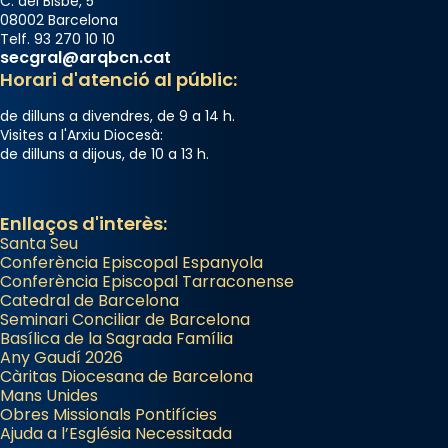
C. del Bisbe, 5
08002 Barcelona
Telf. 93 270 10 10
secgral@arqbcn.cat
Horari d'atenció al públic:
de dilluns a divendres, de 9 a 14 h.
Visites a l'Arxiu Diocesà:
de dilluns a dijous, de 10 a 13 h.
Enllaços d'interès:
Santa Seu
Conferència Episcopal Espanyola
Conferència Episcopal Tarraconense
Catedral de Barcelona
Seminari Conciliar de Barcelona
Basílica de la Sagrada Família
Any Gaudí 2026
Càritas Diocesana de Barcelona
Mans Unides
Obres Missionals Pontifícies
Ajuda a l’Església Necessitada