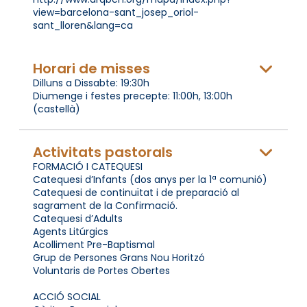
view=barcelona-sant_josep_oriol-
sant_lloren&lang=ca
Horari de misses
Dilluns a Dissabte: 19:30h
Diumenge i festes precepte: 11:00h, 13:00h
(castellà)
Activitats pastorals
FORMACIÓ I CATEQUESI
Catequesi d’Infants (dos anys per la 1ª comunió)
Catequesi de continuïtat i de preparació al
sagrament de la Confirmació.
Catequesi d’Adults
Agents Litúrgics
Acolliment Pre-Baptismal
Grup de Persones Grans Nou Horitzó
Voluntaris de Portes Obertes
ACCIÓ SOCIAL