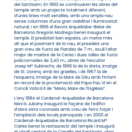
del Santíssim. En 1963 es continuaren les obres del
temple amb un projecte totalment diferent,
d’unes línies molt senzilles, amb una ampla nau
sense columnes d’una gran visibilitat i lluminositat
natural, i en 1966 el llavors Arquebisbe-Bisbe de
Barcelona Gregorio Modrego beneí inaugurà el
temple. El presbiteri ben espaiós, un metre més
alt que el paviment de la nau, el presideix una
gran creu de fusta de Flandes de 7 m., acull l’altar
major de marbre de la Cenia i dues talles de fusta
policromades de 2,40 m., obres de l’escultor
Josep Mª Subirachs, de 1966 la de la dreta, imatge
de St. Llorenç amb les graelles, i de 1967 la de
l’esquerra, imatge de la Mare de Déu amb l’Infant
en record de la proclamació del Papa Pau VI en el
Concili Vaticà II de “Maria, Mare de l’Església”.
L’any 1984 el Cardenal-Arquebisbe de Barcelona
Narcís Jubany inaugurà la façana de l’edifici
d’obra vista coronada amb creu de ferro forjat i
l’ampliació dels locals parroquials. I en 2000 el
Cardenal-Arquebisbe de Barcelona Ricard Mª
Carles beneí la restauració del temple i inaugurà
el vitrall central de la Capella del Santíssim, obra