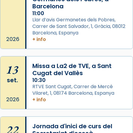
Barcelona
Arquebisbat de Barcelona
is at Catedral
11:00
de Barcelona.
Llar d’avis Germanetes dels Pobres,
2 weeks ago
Carrer de Sant Salvador, 1, Gràcia, 08012
Aquest dilluns, 27 de juliol, ha tingut lloc la
Barcelona, Espanya
missa d’acció de gràcies en agraïment al
2026
+ info
comitè organitzador de la visita apostòlica
del Sant Pare Lleó XIV a Barcelona, i als
col·laboradors, a la Catedral de Barcelona.
13
Missa a La2 de TVE, a Sant
L’arquebisbe de Barcelona, el cardenal Joan
Cugat del Vallès
Josep Omella, ha presidit la missa i l’ha
set.
10:30
concelebrat el bisbe auxiliar de Barcelona,
RTVE Sant Cugat, Carrer de Mercé
Mons. David Abadías.
Vilaret, 1, 08174 Barcelona, Espanya
2026
+ info
📸 Dr. G. Simón
Photo
View on Facebook
·
Share
22
Jornada d'inici de curs del