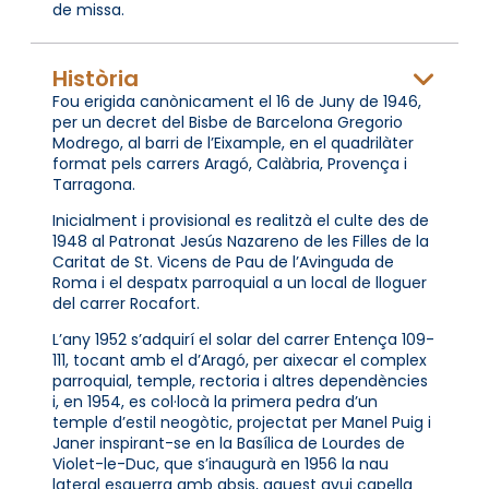
de missa.
Història
Fou erigida canònicament el 16 de Juny de 1946,
per un decret del Bisbe de Barcelona Gregorio
Modrego, al barri de l’Eixample, en el quadrilàter
format pels carrers Aragó, Calàbria, Provença i
Tarragona.
Inicialment i provisional es realitzà el culte des de
1948 al Patronat Jesús Nazareno de les Filles de la
Caritat de St. Vicens de Pau de l’Avinguda de
Roma i el despatx parroquial a un local de lloguer
del carrer Rocafort.
L’any 1952 s’adquirí el solar del carrer Entença 109-
111, tocant amb el d’Aragó, per aixecar el complex
parroquial, temple, rectoria i altres dependències
i, en 1954, es col·locà la primera pedra d’un
temple d’estil neogòtic, projectat per Manel Puig i
Janer inspirant-se en la Basílica de Lourdes de
Violet-le-Duc, que s’inaugurà en 1956 la nau
lateral esquerra amb absis, aquest avui capella