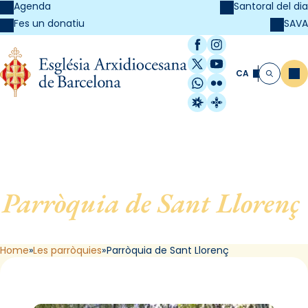
Agenda
Santoral del dia
SAVA
Fes un donatiu
Facebook
Instagram
X / Twitter
YouTube
CA
Me
Cerca
WhatsApp
Flickr
Radio Estel
Catalunya Cristi
Parròquia de Sant Llorenç
,
de Barcelona
Home
Les parròquies
Parròquia de Sant Llorenç