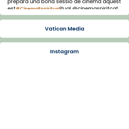
prepara una bona sessió de cinema aquest
est
itual @cinemaspiritcat
#CinemaEspiritual
Imatge: Generada amb IA (OpenAI)
Video
Vatican Media
View on Facebook
·
Share
Instagram
Arquebisbat de Barcelona
1 week ago
La Carmina va patir depressió. Fa gairebé
dos mesos, a l'Estadi Lluís Companys, la
jove va fer arribar el seu testimoni al papa
Lleó XIV.
Recupera l'entrevista comp
Vatican
tican News 👇
News
www.vaticannews.va/es/iglesia/news/2026-
07/carmina-historia-depresion-papa-viaje-