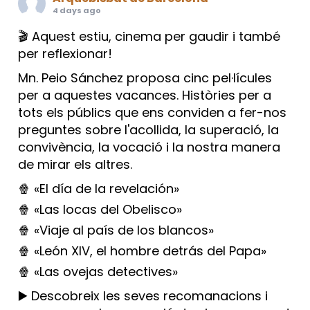
4 days ago
🎬 Aquest estiu, cinema per gaudir i també
per reflexionar!
Mn. Peio Sánchez proposa cinc pel·lícules
per a aquestes vacances. Històries per a
tots els públics que ens conviden a fer-nos
preguntes sobre l'acollida, la superació, la
convivència, la vocació i la nostra manera
de mirar els altres.
🍿 «El día de la revelación»
🍿 «Las locas del Obelisco»
🍿 «Viaje al país de los blancos»
🍿 «León XIV, el hombre detrás del Papa»
🍿 «Las ovejas detectives»
▶️ Descobreix les seves recomanacions i