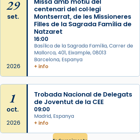
29
Missa amb motiu del
pontifici, amb orquestra i cor, i té una
centenari del col·legi
duració aproximada de tres hores. Després,
set.
Montserrat, de les Missioneres
processó (recuperada el 1972) al voltant
Filles de la Sagrada Família de
del temple amb les relíquies de les santes.
Natzaret
Des de 1985 hi participa també un grup de
16:00
diablesses amb música i ball propis. Festa
Basílica de la Sagrada Família, Carrer de
gran a Mataró.
Mallorca, 401, Eixample, 08013
Barcelona, Espanya
«Si vols saber què és calor, ves per les
2026
+ info
Santes a Mataró»🥵.
Photo
View on Facebook
·
Share
1
Trobada Nacional de Delegats
de Joventut de la CEE
oct.
09:00
Madrid, Espanya
2026
+ info