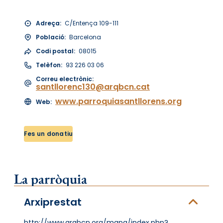
Adreça:
C/Entença 109-111
Població:
Barcelona
Codi postal:
08015
Telèfon:
93 226 03 06
Correu electrònic:
santllorenc130@arqbcn.cat
www.parroquiasantllorens.org
Web:
Fes un donatiu
La parròquia
Arxiprestat
http://www.arqbcn.org/mapa/index.php?