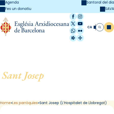
Agenda
Santoral del dia
SAVA
Fes un donatiu
Facebook
Instagram
X / Twitter
YouTube
CA
Me
Cerca
WhatsApp
Flickr
Radio Estel
Catalunya Cristi
Sant Josep
, de L´Hospitalet
de Llobregat (L’Hospitalet
de Llobregat)
Home
Les parròquies
Sant Josep (L’Hospitalet de Llobregat)