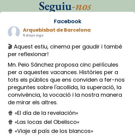
Seguiu
-nos
Facebook
Arquebisbat de Barcelona
5 days ago
🎬 Aquest estiu, cinema per gaudir i també
per reflexionar!
Mn. Peio Sánchez proposa cinc pel·lícules
per a aquestes vacances. Històries per a
tots els públics que ens conviden a fer-nos
preguntes sobre l'acollida, la superació, la
convivència, la vocació i la nostra manera
de mirar els altres.
🍿 «El día de la revelación»
🍿 «Las locas del Obelisco»
🍿 «Viaje al país de los blancos»