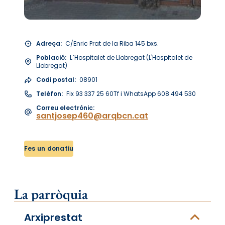
Adreça:
C/Enric Prat de la Riba 145 bxs.
Població:
L´Hospitalet de Llobregat (L'Hospitalet de
Llobregat)
Codi postal:
08901
Telèfon:
Fix 93 337 25 60Tf i WhatsApp 608 494 530
Correu electrònic:
santjosep460@arqbcn.cat
Fes un donatiu
La parròquia
Arxiprestat