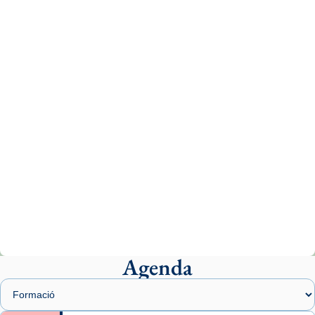
Recupera l'entrevista comp
Vatican
tican News 👇
News
www.vaticannews.va/es/iglesia/news/2026-
07/carmina-historia-depresion-papa-viaje-
espana-testimoni...
Photo
View on Facebook
·
Share
Arquebisbat de Barcelona
2 weeks ago
«Avui les santes Juliana i Semproniana ens
ajuden a alçar la mirada»
Mons. Sergi Gordo, bisbe de Tortosa, ha
presidit aquest 27 de juliol la missa de Les
Agenda
Santes de Mataró.
🔗
tinyurl.com/cvu5jmbk