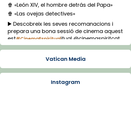
🍿 «León XIV, el hombre detrás del Papa»
🍿 «Las ovejas detectives»
▶️ Descobreix les seves recomanacions i
prepara una bona sessió de cinema aquest
est
itual @cinemaspiritcat
#CinemaEspiritual
Imatge: Generada amb IA (OpenAI)
Video
Vatican Media
View on Facebook
·
Share
Instagram
Arquebisbat de Barcelona
2 weeks ago
La Carmina va patir depressió. Fa gairebé
dos mesos, a l'Estadi Lluís Companys, la
jove va fer arribar el seu testimoni al papa
Lleó XIV.