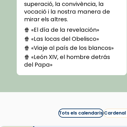
superació, la convivència, la
vocació i la nostra manera de
mirar els altres.
🍿 «El día de la revelación»
🍿 «Las locas del Obelisco»
🍿 «Viaje al país de los blancos»
🍿 «León XIV, el hombre detrás
del Papa»
🍿 «Las ovejas detectives»
▶️ Descobreix les seves
recomanacions i prepara una
bona sessió de cinema aquest
est
itual
#CinemaEspiritual
Tots els calendaris
Cardenal
@cinemaspiritcat
Imatge: Generada amb IA