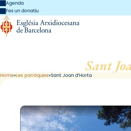
Agenda
Fes un donatiu
Sant Jo
Home
Les parròquies
Sant Joan d’Horta