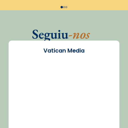
Seguiu
-nos
Vatican Media