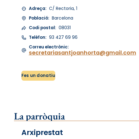
Adreça:
C/ Rectoria, 1
Població:
Barcelona
Codi postal:
08031
Telèfon:
93 427 69 96
Correu electrònic:
secretariasantjoanhorta@gmail.com
Fes un donatiu
La parròquia
Arxiprestat