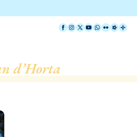
Facebook
Instagram
X / Twitter
YouTube
WhatsApp
Flickr
Radio Est
Catal
an d’Horta
, de Barcelon