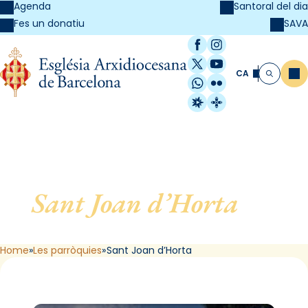
Agenda
Santoral del dia
SAVA
Fes un donatiu
Facebook
Instagram
X / Twitter
YouTube
CA
Me
Cerca
WhatsApp
Flickr
Radio Estel
Catalunya Cristi
Sant Joan d’Horta
, de
Barcelona
Home
Les parròquies
Sant Joan d’Horta