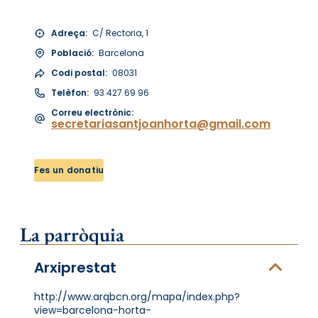
Adreça:
C/ Rectoria, 1
Població:
Barcelona
Codi postal:
08031
Telèfon:
93 427 69 96
Correu electrònic:
secretariasantjoanhorta@gmail.com
Fes un donatiu
La parròquia
Arxiprestat
http://www.arqbcn.org/mapa/index.php?
view=barcelona-horta-