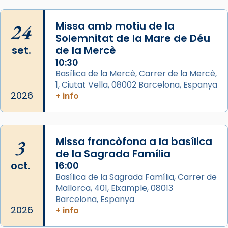
concelebrat el bisbe auxiliar de Barcelona,
Mons. David Abadías.
24
Missa amb motiu de la
📸 Dr. G. Simón
Solemnitat de la Mare de Déu
set.
de la Mercè
Photo
10:30
View on Facebook
·
Share
Basílica de la Mercè, Carrer de la Mercè,
1, Ciutat Vella, 08002 Barcelona, Espanya
2026
Arquebisbat de Barcelona
+ info
2 weeks ago
Memòria de les santes Juliana i
Semproniana, verges i màrtirs.
3
Missa francòfona a la basílica
de la Sagrada Família
Acompanyant la història de sant Cugat, a
oct.
16:00
partir de l’Edat Mitjana sorgeix la tradició
Basílica de la Sagrada Família, Carrer de
que les santes Juliana (“relatiu a Júlia”) i
Mallorca, 401, Eixample, 08013
Semproniana (“relatiu a Semprònia =
Barcelona, Espanya
eterna”) són deixebles seves. I l’any 1667, el
2026
+ info
frare Joan Gaspar Roig, afirma en una obra