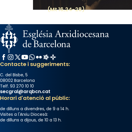
View on Facebook
·
Share
(Mt 16,24-28)
Facebook
Instagram
X / Twitter
YouTube
WhatsApp
Flickr
Radio Estel
Catalunya Cristiana
Contacte i suggeriments:
C. del Bisbe, 5
08002 Barcelona
Telf. 93 270 10 10
secgral@arqbcn.cat
Horari d'atenció al públic:
de dilluns a divendres, de 9 a 14 h.
Visites a l'Arxiu Diocesà:
de dilluns a dijous, de 10 a 13 h.