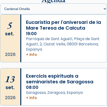
Santes de Mataró.
🔗
tinyurl.com/cvu5jmbk
📸 J. Merino
5
Eucaristia per l'aniversari de la
Mare Teresa de Calcuta
Photo
set.
19:00
View on Facebook
·
Share
Parròquia de Sant Agustí, Plaça de Sant
Agustí, 2, Ciutat Vella, 08001 Barcelona,
Arquebisbat de Barcelona
is at Catedral
Espanya
de Barcelona.
2026
+ info
2 weeks ago
Aquest dilluns, 27 de juliol, ha tingut lloc la
missa d’acció de gràcies en agraïment al
13
Exercicis espirituals a
comitè organitzador de la visita apostòlica
seminaristes de Saragossa
del Sant Pare Lleó XIV a Barcelona, i als
set.
08:00
col·laboradors, a la Catedral de Barcelona.
Saragossa, Zaragoza, Espanya
L’arquebisbe de Barcelona, el cardenal Joan
2026
+ info
Josep Omella, ha presidit la missa i l’ha