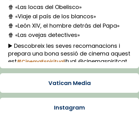
🍿 «Las locas del Obelisco»
🍿 «Viaje al país de los blancos»
🍿 «León XIV, el hombre detrás del Papa»
🍿 «Las ovejas detectives»
▶️ Descobreix les seves recomanacions i
prepara una bona sessió de cinema aquest
est
itual @cinemaspiritcat
#CinemaEspiritual
Imatge: Generada amb IA (OpenAI)
Video
Vatican Media
View on Facebook
·
Share
Instagram
Arquebisbat de Barcelona
1 week ago
La Carmina va patir depressió. Fa gairebé
dos mesos, a l'Estadi Lluís Companys, la