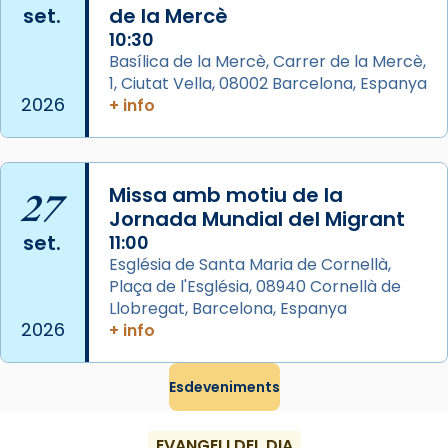
View on Facebook
·
Share
set.
de la Mercè
10:30
Arquebisbat de Barcelona
Basílica de la Mercè, Carrer de la Mercè,
2 weeks ago
1, Ciutat Vella, 08002 Barcelona, Espanya
2026
+ info
Memòria de les santes Juliana i
Semproniana, verges i màrtirs.
Acompanyant la història de sant Cugat, a
27
Missa amb motiu de la
partir de l’Edat Mitjana sorgeix la tradició
Jornada Mundial del Migrant
que les santes Juliana (“relatiu a Júlia”) i
set.
11:00
Semproniana (“relatiu a Semprònia =
Església de Santa Maria de Cornellà,
eterna”) són deixebles seves. I l’any 1667, el
Plaça de l'Església, 08940 Cornellà de
frare Joan Gaspar Roig, afirma en una obra
Llobregat, Barcelona, Espanya
que les santes són filles de l’antiga Iluro.
2026
+ info
Mataró en reivindicarà les relíquies fins que
les aconseguirà el 1772. L’ofici que es canta
Esdeveniments
a la “Missa de les Santes” (“Missa de
Glòria”) fou composta el 1848 per Mn.
EVANGELI DEL DIA