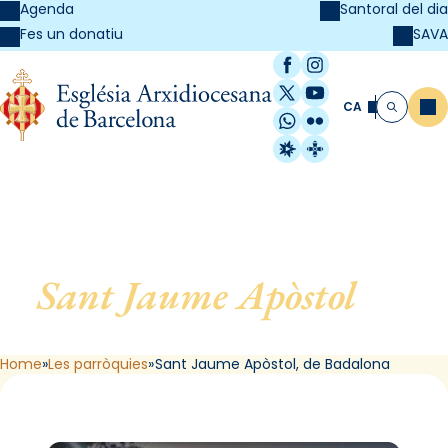
Agenda
Santoral del dia
SAVA
Fes un donatiu
Facebook
Instagram
X / Twitter
YouTube
CA
Me
Cerca
WhatsApp
Flickr
Radio Estel
Catalunya Cristi
Sant Jaume Apòstol
, de
Badalona
Home
Les parròquies
Sant Jaume Apòstol, de Badalona