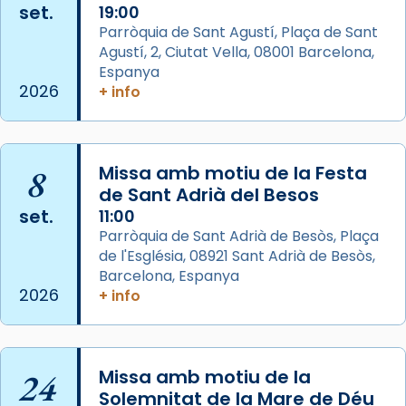
set.
19:00
View on Facebook
·
Share
Parròquia de Sant Agustí, Plaça de Sant
Agustí, 2, Ciutat Vella, 08001 Barcelona,
Arquebisbat de Barcelona
is at Catedral
Espanya
de Barcelona.
2026
+ info
2 weeks ago
Aquest dilluns, 27 de juliol, ha tingut lloc la
missa d’acció de gràcies en agraïment al
8
Missa amb motiu de la Festa
comitè organitzador de la visita apostòlica
de Sant Adrià del Besos
del Sant Pare Lleó XIV a Barcelona, i als
set.
11:00
col·laboradors, a la Catedral de Barcelona.
Parròquia de Sant Adrià de Besòs, Plaça
L’arquebisbe de Barcelona, el cardenal Joan
de l'Església, 08921 Sant Adrià de Besòs,
Josep Omella, ha presidit la missa i l’ha
Barcelona, Espanya
2026
+ info
concelebrat el bisbe auxiliar de Barcelona,
Mons. David Abadías.
📸 Dr. G. Simón
24
Missa amb motiu de la
Photo
Solemnitat de la Mare de Déu