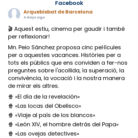
Facebook
Arquebisbat de Barcelona
4 days ago
🎬 Aquest estiu, cinema per gaudir i també
per reflexionar!
Mn. Peio Sánchez proposa cinc pel·lícules
per a aquestes vacances. Històries per a
tots els públics que ens conviden a fer-nos
preguntes sobre l'acollida, la superació, la
convivència, la vocació i la nostra manera
de mirar els altres.
🍿 «El día de la revelación»
🍿 «Las locas del Obelisco»
🍿 «Viaje al país de los blancos»
🍿 «León XIV, el hombre detrás del Papa»
🍿 «Las ovejas detectives»