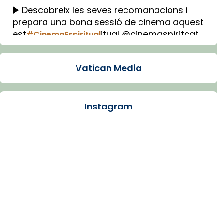
▶️ Descobreix les seves recomanacions i
prepara una bona sessió de cinema aquest
est
itual @cinemaspiritcat
#CinemaEspiritual
Imatge: Generada amb IA (OpenAI)
Video
Vatican Media
View on Facebook
·
Share
Instagram
Arquebisbat de Barcelona
1 week ago
La Carmina va patir depressió. Fa gairebé
dos mesos, a l'Estadi Lluís Companys, la
jove va fer arribar el seu testimoni al papa
Lleó XIV.
Recupera l'entrevista comp
Vatican
tican News 👇
News