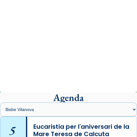
www.vaticannews.va/es/iglesia/news/2026-
07/carmina-historia-depresion-papa-viaje-
espana-testimoni...
Photo
View on Facebook
·
Share
Arquebisbat de Barcelona
2 weeks ago
«Avui les santes Juliana i Semproniana ens
ajuden a alçar la mirada»
Mons. Sergi Gordo, bisbe de Tortosa, ha
presidit aquest 27 de juliol la missa de Les
Agenda
Santes de Mataró.
🔗
tinyurl.com/cvu5jmbk
📸 J. Merino
5
Eucaristia per l'aniversari de la
Mare Teresa de Calcuta
Photo