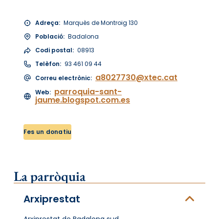
Adreça:
Marquès de Montroig 130
Població:
Badalona
Codi postal:
08913
Telèfon:
93 461 09 44
a8027730@xtec.cat
Correu electrònic:
parroquia-sant-
Web:
jaume.blogspot.com.es
Fes un donatiu
La parròquia
Arxiprestat
Arxiprestat de Badalona sud