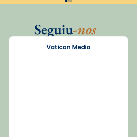
Seguiu
-nos
Vatican Media