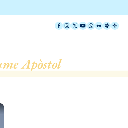
Facebook
Instagram
X / Twitter
YouTube
WhatsApp
Flickr
Radio Est
Catal
ume Apòstol
, de Badalon