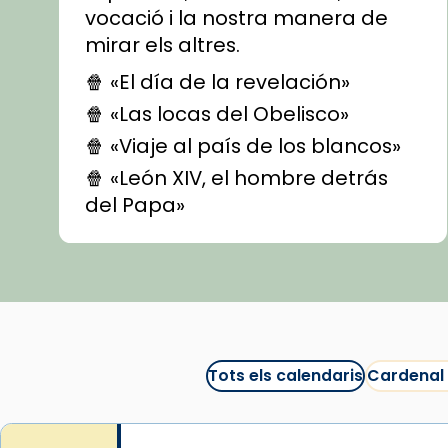
vocació i la nostra manera de
mirar els altres.
🍿 «El día de la revelación»
🍿 «Las locas del Obelisco»
🍿 «Viaje al país de los blancos»
🍿 «León XIV, el hombre detrás
del Papa»
🍿 «Las ovejas detectives»
▶️ Descobreix les seves
recomanacions i prepara una
bona sessió de cinema aquest
est
itual
#CinemaEspiritual
Tots els calendaris
Cardenal
@cinemaspiritcat
Imatge: Generada amb IA
(OpenAI)