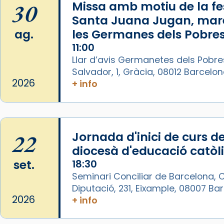
30
Missa amb motiu de la fes
Video
Santa Juana Jugan, mar
ag.
les Germanes dels Pobres
View on Facebook
·
Share
11:00
Llar d’avis Germanetes dels Pobre
Arquebisbat de Barcelona
Salvador, 1, Gràcia, 08012 Barcelo
1 week ago
2026
+ info
La Carmina va patir depressió.
Fa gairebé dos mesos, a l'Estadi
Lluís Companys, la jove va fer
arribar el seu testimoni al papa
22
Jornada d'inici de curs de
Lleó XIV.
diocesà d'educació catòl
Recupera l'entrevista
set.
18:30
comp
tican News 👇
Vatican News
Seminari Conciliar de Barcelona, C
Diputació, 231, Eixample, 08007 B
www.vaticannews.va/es/iglesia/news
2026
+ info
07/carmina-historia-depresion-
papa-viaje-espana-testimoni...