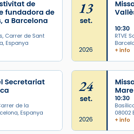
tivitat de
13
Missa
e fundadora de
Vallè
, a Barcelona
set.
10:30
s, Carrer de Sant
RTVE Sa
na, Espanya
Barcel
2026
+ info
l Secretariat
24
Missa
ica
Mare 
set.
10:30
arrer de la
Basílic
arcelona, Espanya
08002 
/2026-
2026
+ info