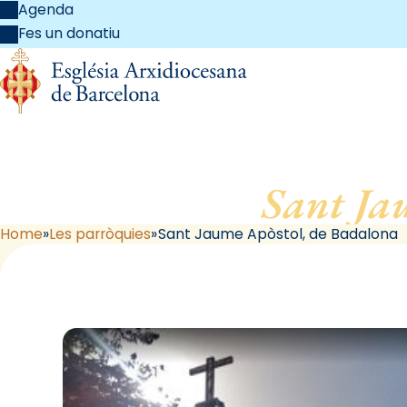
Agenda
Fes un donatiu
Sant Ja
Home
Les parròquies
Sant Jaume Apòstol, de Badalona