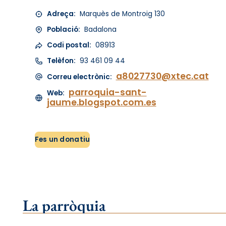
Adreça:
Marquès de Montroig 130
Població:
Badalona
Codi postal:
08913
Telèfon:
93 461 09 44
a8027730@xtec.cat
Correu electrònic:
parroquia-sant-
Web:
jaume.blogspot.com.es
Fes un donatiu
La parròquia