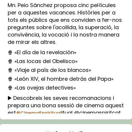
Mn. Peio Sánchez proposa cinc pel·lícules
per a aquestes vacances. Històries per a
tots els públics que ens conviden a fer-nos
preguntes sobre l'acollida, la superació, la
convivència, la vocació i la nostra manera
de mirar els altres.
🍿 «El día de la revelación»
🍿 «Las locas del Obelisco»
🍿 «Viaje al país de los blancos»
🍿 «León XIV, el hombre detrás del Papa»
🍿 «Las ovejas detectives»
▶️ Descobreix les seves recomanacions i
prepara una bona sessió de cinema aquest
est
itual @cinemaspiritcat
#CinemaEspiritual
Imatge: Generada amb IA (OpenAI)