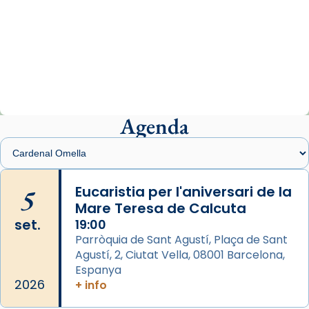
Arquebisbat de Barcelona
1 week ago
«Avui les santes Juliana i Semproniana ens
ajuden a alçar la mirada»
Mons. Sergi Gordo, bisbe de Tortosa, ha
presidit aquest 27 de juliol la missa de Les
Agenda
Santes de Mataró.
🔗
tinyurl.com/cvu5jmbk
📸 J. Merino
5
Eucaristia per l'aniversari de la
Mare Teresa de Calcuta
Photo
set.
19:00
View on Facebook
·
Share
Parròquia de Sant Agustí, Plaça de Sant
Agustí, 2, Ciutat Vella, 08001 Barcelona,
Arquebisbat de Barcelona
is at Catedral
Espanya
de Barcelona.
2026
+ info
1 week ago