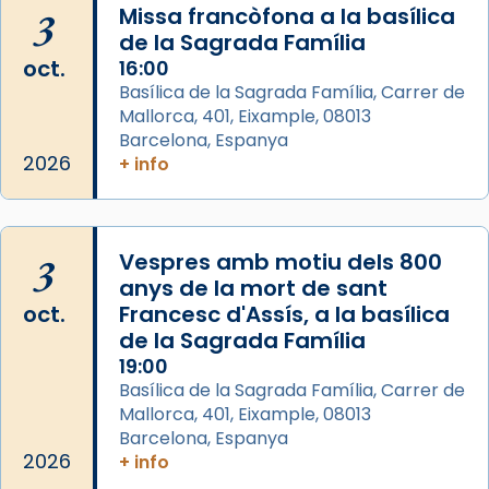
Semproniana, verges i màrtirs.
3
Missa francòfona a la basílica
de la Sagrada Família
Acompanyant la història de sant Cugat, a
oct.
16:00
partir de l’Edat Mitjana sorgeix la tradició
Basílica de la Sagrada Família, Carrer de
que les santes Juliana (“relatiu a Júlia”) i
Mallorca, 401, Eixample, 08013
Semproniana (“relatiu a Semprònia =
Barcelona, Espanya
eterna”) són deixebles seves. I l’any 1667, el
2026
+ info
frare Joan Gaspar Roig, afirma en una obra
que les santes són filles de l’antiga Iluro.
Mataró en reivindicarà les relíquies fins que
3
Vespres amb motiu dels 800
les aconseguirà el 1772. L’ofici que es canta
anys de la mort de sant
a la “Missa de les Santes” (“Missa de
oct.
Francesc d'Assís, a la basílica
Glòria”) fou composta el 1848 per Mn.
de la Sagrada Família
Manuel Blanch, amb aire d’òpera
19:00
italianitzant; s’interpreta per privilegi
Basílica de la Sagrada Família, Carrer de
pontifici, amb orquestra i cor, i té una
Mallorca, 401, Eixample, 08013
duració aproximada de tres hores. Després,
Barcelona, Espanya
processó (recuperada el 1972) al voltant
2026
+ info
del temple amb les relíquies de les santes.