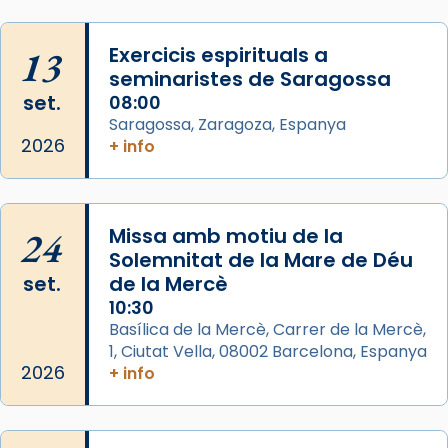
Aquest dilluns, 27 de juliol, ha tingut lloc la
missa d’acció de gràcies en agraïment al
13
Exercicis espirituals a
comitè organitzador de la visita apostòlica
seminaristes de Saragossa
del Sant Pare Lleó XIV a Barcelona, i als
set.
08:00
col·laboradors, a la Catedral de Barcelona.
Saragossa, Zaragoza, Espanya
L’arquebisbe de Barcelona, el cardenal Joan
2026
+ info
Josep Omella, ha presidit la missa i l’ha
concelebrat el bisbe auxiliar de Barcelona,
Mons. David Abadías.
24
Missa amb motiu de la
📸 Dr. G. Simón
Solemnitat de la Mare de Déu
set.
de la Mercè
Photo
10:30
View on Facebook
·
Share
Basílica de la Mercè, Carrer de la Mercè,
1, Ciutat Vella, 08002 Barcelona, Espanya
2026
Arquebisbat de Barcelona
+ info
2 weeks ago
Memòria de les santes Juliana i