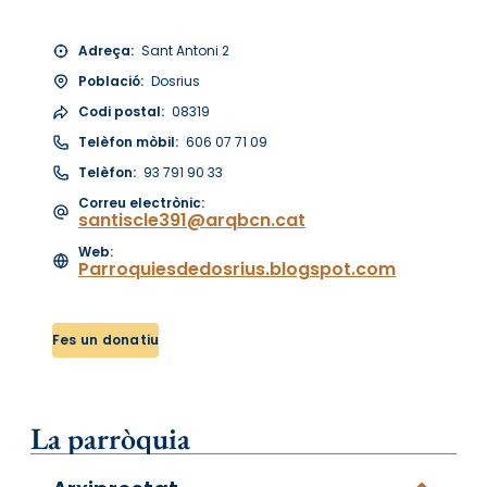
Adreça:
Sant Antoni 2
Població:
Dosrius
Codi postal:
08319
Telèfon mòbil:
606 07 71 09
Telèfon:
93 791 90 33
Correu electrònic:
santiscle391@arqbcn.cat
Web:
Parroquiesdedosrius.blogspot.com
Fes un donatiu
La parròquia