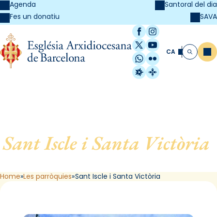
Agenda
Santoral del dia
SAVA
Fes un donatiu
Facebook
Instagram
X / Twitter
YouTube
CA
Me
Cerca
WhatsApp
Flickr
Radio Estel
Catalunya Cristi
Sant Iscle i Santa Victòria
,
de Dosrius
Home
Les parròquies
Sant Iscle i Santa Victòria