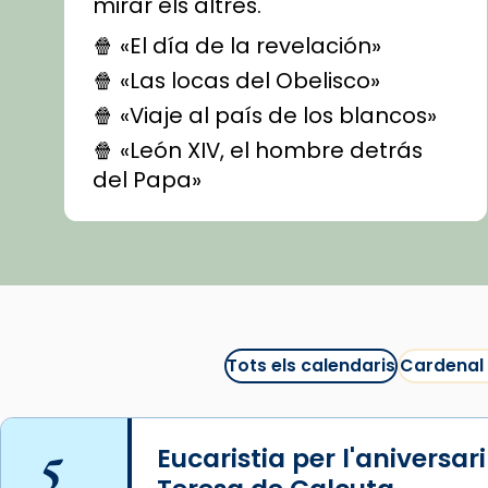
mirar els altres.
🍿 «El día de la revelación»
🍿 «Las locas del Obelisco»
🍿 «Viaje al país de los blancos»
🍿 «León XIV, el hombre detrás
del Papa»
🍿 «Las ovejas detectives»
▶️ Descobreix les seves
recomanacions i prepara una
bona sessió de cinema aquest
est
itual
#CinemaEspiritual
Tots els calendaris
Cardenal
@cinemaspiritcat
Imatge: Generada amb IA
(OpenAI)
5
Eucaristia per l'aniversar
Video