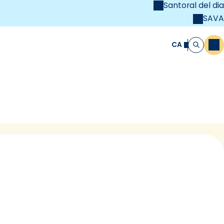
Santoral del dia
SAVA
el
unya Cristiana
CA
M
Cerca
egat