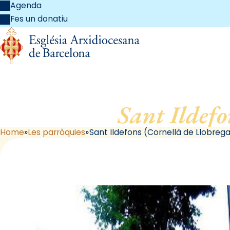
Agenda
Fes un donatiu
Sant Ildefo
Home
Les parròquies
Sant Ildefons (Cornellà de Llobrega