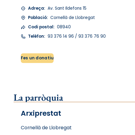
Adreça:
Av. Sant Ildefons 15
Població:
Cornellà de Llobregat
Codi postal:
08940
Telèfon:
93 376 14 96 / 93 376 76 90
Fes un donatiu
La parròquia
Arxiprestat
Cornellà de Llobregat