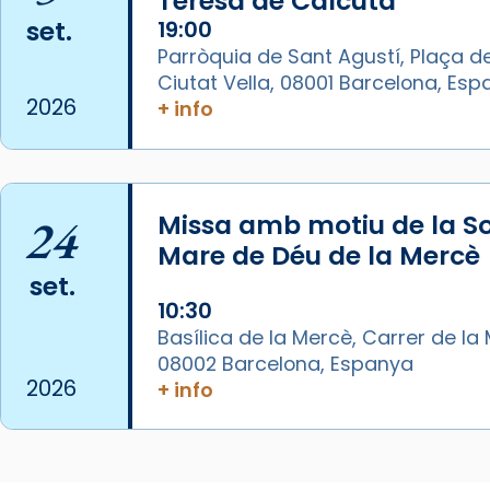
Teresa de Calcuta
set.
19:00
View on Facebook
·
Share
Parròquia de Sant Agustí, Plaça de
Ciutat Vella, 08001 Barcelona, Es
Arquebisbat de Barcelona
2026
+ info
1 week ago
La Carmina va patir depressió.
Fa gairebé dos mesos, a l'Estadi
Lluís Companys, la jove va fer
24
Missa amb motiu de la So
arribar el seu testimoni al papa
Mare de Déu de la Mercè
Lleó XIV.
set.
Recupera l'entrevista
10:30
comp
tican News 👇
Vatican News
Basílica de la Mercè, Carrer de la M
08002 Barcelona, Espanya
www.vaticannews.va/es/iglesia/news
2026
+ info
07/carmina-historia-depresion-
papa-viaje-espana-testimoni...
Photo