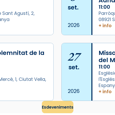
Adrià
set.
11:00
 Sant Agustí, 2,
Parròqu
panya
08921 
2026
+ info
lemnitat de la
27
Miss
del M
set.
11:00
Esglési
ercè, 1, Ciutat Vella,
l'Esglé
Espan
/2026-
2026
+ info
Esdeveniments