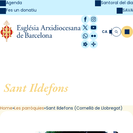
Agenda
Santoral del dia
SAVA
Fes un donatiu
Facebook
Instagram
X / Twitter
YouTube
CA
Me
Cerca
WhatsApp
Flickr
Radio Estel
Catalunya Cristi
Sant Ildefons
, de Cornellà
de Llobregat
Home
Les parròquies
Sant Ildefons (Cornellà de Llobregat)