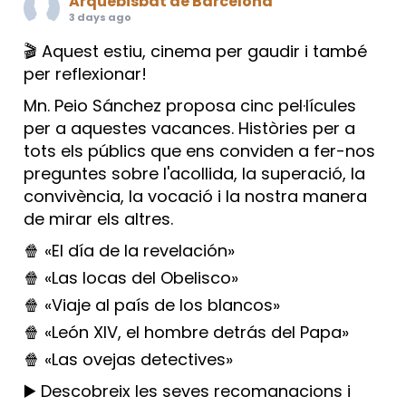
Arquebisbat de Barcelona
3 days ago
🎬 Aquest estiu, cinema per gaudir i també
per reflexionar!
Mn. Peio Sánchez proposa cinc pel·lícules
per a aquestes vacances. Històries per a
tots els públics que ens conviden a fer-nos
preguntes sobre l'acollida, la superació, la
convivència, la vocació i la nostra manera
de mirar els altres.
🍿 «El día de la revelación»
🍿 «Las locas del Obelisco»
🍿 «Viaje al país de los blancos»
🍿 «León XIV, el hombre detrás del Papa»
🍿 «Las ovejas detectives»
▶️ Descobreix les seves recomanacions i