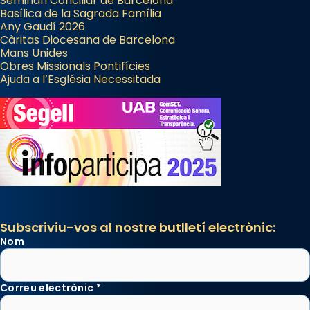
Seminari Conciliar de Barcelona
Basílica de la Sagrada Família
Any Gaudí 2026
Càritas Diocesana de Barcelona
Mans Unides
Obres Missionals Pontifícies
Ajuda a l’Església Necessitada
Subscriviu-vos al nostre butlletí electrònic:
Nom
Correu electrònic
*