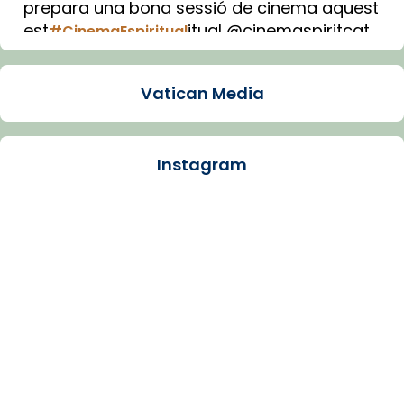
prepara una bona sessió de cinema aquest
est
itual @cinemaspiritcat
#CinemaEspiritual
Imatge: Generada amb IA (OpenAI)
Video
Vatican Media
View on Facebook
·
Share
Instagram
Arquebisbat de Barcelona
1 week ago
La Carmina va patir depressió. Fa gairebé
dos mesos, a l'Estadi Lluís Companys, la
jove va fer arribar el seu testimoni al papa
Lleó XIV.
Recupera l'entrevista comp
Vatican
tican News 👇
News
www.vaticannews.va/es/iglesia/news/2026-
07/carmina-historia-depresion-papa-viaje-