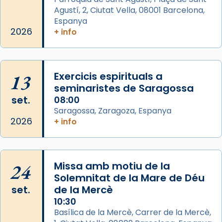
Agustí, 2, Ciutat Vella, 08001 Barcelona,
Arquebisbat de Barcelona
is at Catedral
Espanya
de Barcelona.
2026
+ info
2 weeks ago
Aquest dilluns, 27 de juliol, ha tingut lloc la
missa d’acció de gràcies en agraïment al
13
Exercicis espirituals a
comitè organitzador de la visita apostòlica
seminaristes de Saragossa
del Sant Pare Lleó XIV a Barcelona, i als
set.
08:00
col·laboradors, a la Catedral de Barcelona.
Saragossa, Zaragoza, Espanya
L’arquebisbe de Barcelona, el cardenal Joan
2026
+ info
Josep Omella, ha presidit la missa i l’ha
concelebrat el bisbe auxiliar de Barcelona,
Mons. David Abadías.
24
Missa amb motiu de la
📸 Dr. G. Simón
Solemnitat de la Mare de Déu
set.
de la Mercè
Photo
10:30
View on Facebook
·
Share
Basílica de la Mercè, Carrer de la Mercè,