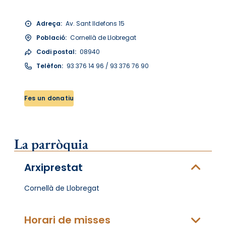
Adreça:
Av. Sant Ildefons 15
Població:
Cornellà de Llobregat
Codi postal:
08940
Telèfon:
93 376 14 96 / 93 376 76 90
Fes un donatiu
La parròquia
Arxiprestat
Cornellà de Llobregat
Horari de misses