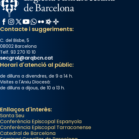
Facebook
Instagram
X / Twitter
YouTube
WhatsApp
Flickr
Radio Estel
Catalunya Cristiana
Contacte i suggeriments:
C. del Bisbe, 5
08002 Barcelona
Telf. 93 270 10 10
secgral@arqbcn.cat
Horari d'atenció al públic:
de dilluns a divendres, de 9 a 14 h.
Visites a l'Arxiu Diocesà:
de dilluns a dijous, de 10 a 13 h.
Enllaços d'interès:
Santa Seu
Conferència Episcopal Espanyola
Conferència Episcopal Tarraconense
Catedral de Barcelona