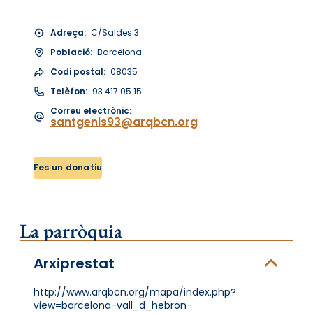
Adreça:
C/Saldes 3
Població:
Barcelona
Codi postal:
08035
Telèfon:
93 417 05 15
Correu electrònic:
santgenis93@arqbcn.org
Fes un donatiu
La parròquia
Arxiprestat
http://www.arqbcn.org/mapa/index.php?
view=barcelona-vall_d_hebron-