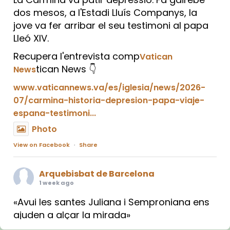
dos mesos, a l'Estadi Lluís Companys, la
jove va fer arribar el seu testimoni al papa
Lleó XIV.
Recupera l'entrevista comp
Vatican
tican News 👇
News
www.vaticannews.va/es/iglesia/news/2026-
07/carmina-historia-depresion-papa-viaje-
espana-testimoni...
Photo
View on Facebook
·
Share
Arquebisbat de Barcelona
1 week ago
«Avui les santes Juliana i Semproniana ens
ajuden a alçar la mirada»