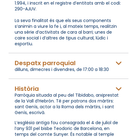
1.994, i inscrit en el registre d’entitats amb el codi:
290-AJUV.
La seva finalitat és que els seus components
s’animin a viure la fe i, al mateix temps, realitzin
una sèrie d’activitats de cara al barri; unes de
caire social i d’altres de tipus cultural, lúdic i
esportiu.
Despatx parroquial
dilluns, dimecres i divendres, de 17:00 a 18:30
Història
Parròquia situada al peu del Tibidabo, arxiprestat
de la Vall d’Hebrón. Té per patrons dos màrtirs:
sant Genís, actor a la Roma dels màrtirs, i sant
Genís, escrivà.
L’església antiga fou consagrada el 4 de juliol de
l’any 931 pel bisbe Teodoric de Barcelona, en
temps del comte Sunyer. És notable al temple