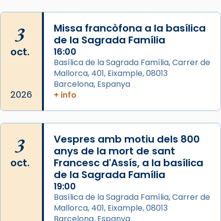
Photo
View on Facebook
·
Share
3
Missa francòfona a la basílica
de la Sagrada Família
Arquebisbat de Barcelona
oct.
16:00
2 weeks ago
Basílica de la Sagrada Família, Carrer de
Mallorca, 401, Eixample, 08013
Jaume, fill de Zebedeu, és juntament amb el
Barcelona, Espanya
seu germà Joan i Pere un dels que
2026
+ info
acompanyava més de prop Jesús.
Segons el llibre dels Fets (12,2) fou el primer
apòstol màrtir, decapitat a Jerusalem per
3
Vespres amb motiu dels 800
Herodes Agripa (vers l'any 44).
anys de la mort de sant
Patró de Galícia, després de les invasions
oct.
Francesc d'Assís, a la basílica
musulmanes fou venerat com a patró dels
de la Sagrada Família
Regnes castellans i més tard de tota
19:00
Basílica de la Sagrada Família, Carrer de
Espanya.
Mallorca, 401, Eixample, 08013
El seu sepulcre a Compostela fou un gran
Barcelona, Espanya