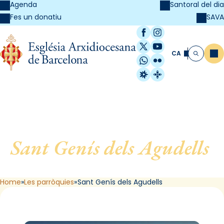
Agenda
Santoral del dia
SAVA
Fes un donatiu
Facebook
Instagram
X / Twitter
YouTube
CA
Me
Cerca
WhatsApp
Flickr
Radio Estel
Catalunya Cristi
Sant Genís dels Agudells
,
de Barcelona
Home
Les parròquies
Sant Genís dels Agudells