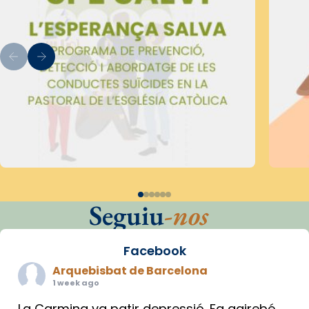
Seguiu
-nos
Facebook
Arquebisbat de Barcelona
1 week ago
La Carmina va patir depressió. Fa gairebé