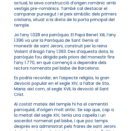
actual, la seva construcció d’origen romànic amb
vestigis pre-romànics. També cal destacar el
campanar punxegut i el peix simbòlic dels primers
cristians, situat a la dreta de la porta principal del
temple.
Ja l’any 1.028 era parròquia. El Papa Benet XIII, l’any
1.396 va unir la Parròquia de Sant Genís al
monestir de sant Jeroni, construït per la reina
Violant d’Aragó l’any 1.393. Des d’aquesta data, la
parròquia fou dirigida pels priors del monestir fins
l’any 1.770, en què començà a dependre dels
rectors nomenats pel bisbe de Barcelona.
Es podria recordar, en l’aspecte religiós, la gran
devoció popular en el segle XIV, a l’altar de Sta.
Maria; així com, al segle XVII, la devoció al Sant
Crist.
Al costat mateix del temple hi ha el cementiri
parroquial, d’origen molt antic. Se sap que, cap a
la meitat del segle XIV, tenia una capella i un
sacerdot nomenat pel bisbe, i que poc temps
després era administrat pels frares de sant Jeroni.