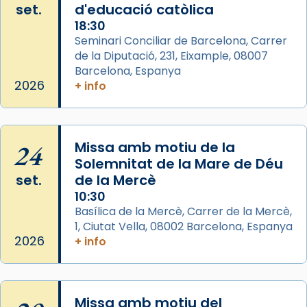
set.
d'educació catòlica
Santes a Mataró»🥵.
18:30
Photo
Seminari Conciliar de Barcelona, Carrer
de la Diputació, 231, Eixample, 08007
View on Facebook
·
Share
Barcelona, Espanya
2026
+ info
Arquebisbat de Barcelona
2 weeks ago
Jaume, fill de Zebedeu, és juntament amb el
24
Missa amb motiu de la
seu germà Joan i Pere un dels que
Solemnitat de la Mare de Déu
acompanyava més de prop Jesús.
set.
de la Mercè
Segons el llibre dels Fets (12,2) fou el primer
10:30
apòstol màrtir, decapitat a Jerusalem per
Basílica de la Mercè, Carrer de la Mercè,
1, Ciutat Vella, 08002 Barcelona, Espanya
Herodes Agripa (vers l'any 44).
2026
+ info
Patró de Galícia, després de les invasions
musulmanes fou venerat com a patró dels
Regnes castellans i més tard de tota
Missa amb motiu del
Espanya.