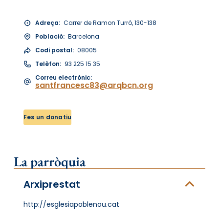
Adreça:
Carrer de Ramon Turró, 130-138
Població:
Barcelona
Codi postal:
08005
Telèfon:
93 225 15 35
Correu electrònic:
santfrancesc83@arqbcn.org
Fes un donatiu
La parròquia
Arxiprestat
http://esglesiapoblenou.cat