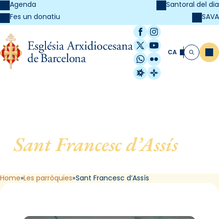
Agenda
Santoral del dia
SAVA
Fes un donatiu
Facebook
Instagram
X / Twitter
YouTube
CA
Me
Cerca
WhatsApp
Flickr
Radio Estel
Catalunya Cristi
Sant Francesc d’Assís
, de
Barcelona
Home
Les parròquies
Sant Francesc d’Assís