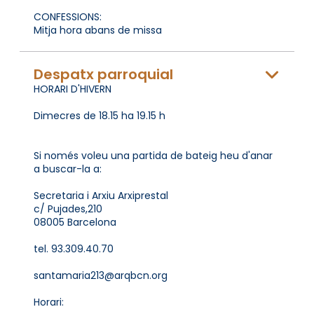
CONFESSIONS:
Mitja hora abans de missa
Despatx parroquial
HORARI D'HIVERN
Dimecres de 18.15 ha 19.15 h
Si només voleu una partida de bateig heu d'anar
a buscar-la a:
Secretaria i Arxiu Arxiprestal
c/ Pujades,210
08005 Barcelona
tel. 93.309.40.70
santamaria213@arqbcn.org
Horari: