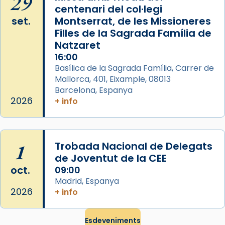
29
centenari del col·legi
El seu sepulcre a Compostela fou un gran
set.
Montserrat, de les Missioneres
centre de peregrinacions medievals de tot
Filles de la Sagrada Família de
el món cristià, després de Roma i terra
Natzaret
Santa.
16:00
Basílica de la Sagrada Família, Carrer de
«A Raïms de Sant Jaume, raïms aigualits;
Mallorca, 401, Eixample, 08013
raïms de setembre te'n llepes els dits»,
Barcelona, Espanya
segons una dita popular.
2026
+ info
Photo
View on Facebook
·
Share
1
Trobada Nacional de Delegats
de Joventut de la CEE
oct.
09:00
Madrid, Espanya
2026
+ info
Esdeveniments