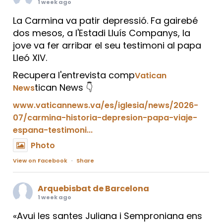
1 week ago
La Carmina va patir depressió. Fa gairebé
dos mesos, a l'Estadi Lluís Companys, la
jove va fer arribar el seu testimoni al papa
Lleó XIV.
Recupera l'entrevista comp
Vatican
tican News 👇
News
www.vaticannews.va/es/iglesia/news/2026-
07/carmina-historia-depresion-papa-viaje-
espana-testimoni...
Photo
View on Facebook
·
Share
Arquebisbat de Barcelona
1 week ago
«Avui les santes Juliana i Semproniana ens