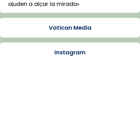
ajuden a alçar la mirada»
Mons. Sergi Gordo, bisbe de Tortosa, ha
presidit aquest 27 de juliol la missa de Les
Vatican Media
Santes de Mataró.
🔗
tinyurl.com/cvu5jmbk
📸 J. Merino
Instagram
Photo
View on Facebook
·
Share
Arquebisbat de Barcelona
is at Catedral
de Barcelona.
1 week ago
Aquest dilluns, 27 de juliol, ha tingut lloc la
missa d’acció de gràcies en agraïment al
comitè organitzador de la visita apostòlica
del Sant Pare Lleó XIV a Barcelona, i als