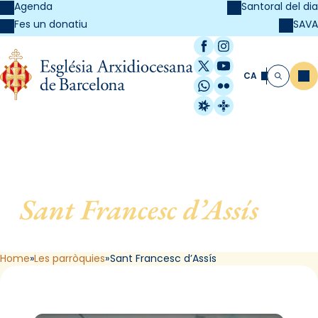
Agenda
Santoral del dia
SAVA
Fes un donatiu
Facebook
Instagram
X / Twitter
YouTube
CA
Me
Cerca
WhatsApp
Flickr
Radio Estel
Catalunya Cristi
Sant Francesc d’Assís
, de
Barcelona
Home
Les parròquies
Sant Francesc d’Assís