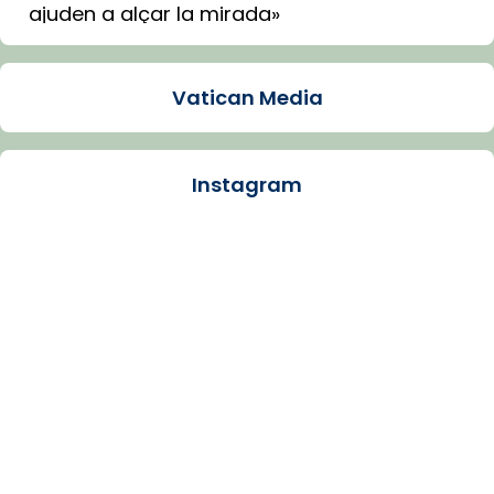
ajuden a alçar la mirada»
Mons. Sergi Gordo, bisbe de Tortosa, ha
presidit aquest 27 de juliol la missa de Les
Vatican Media
Santes de Mataró.
🔗
tinyurl.com/cvu5jmbk
📸 J. Merino
Instagram
Photo
View on Facebook
·
Share
Arquebisbat de Barcelona
is at Catedral
de Barcelona.
1 week ago
Aquest dilluns, 27 de juliol, ha tingut lloc la
missa d’acció de gràcies en agraïment al
comitè organitzador de la visita apostòlica
del Sant Pare Lleó XIV a Barcelona, i als