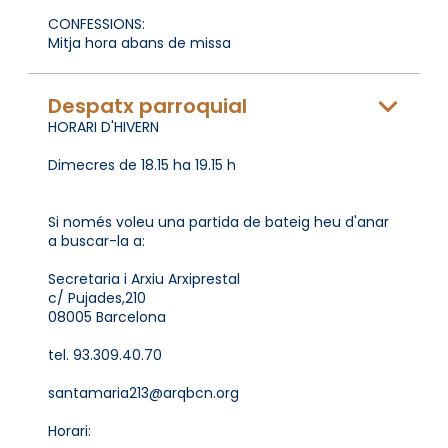
CONFESSIONS:
Mitja hora abans de missa
Despatx parroquial
HORARI D'HIVERN
Dimecres de 18.15 ha 19.15 h
Si només voleu una partida de bateig heu d'anar
a buscar-la a:
Secretaria i Arxiu Arxiprestal
c/ Pujades,210
08005 Barcelona
tel. 93.309.40.70
santamaria213@arqbcn.org
Horari: