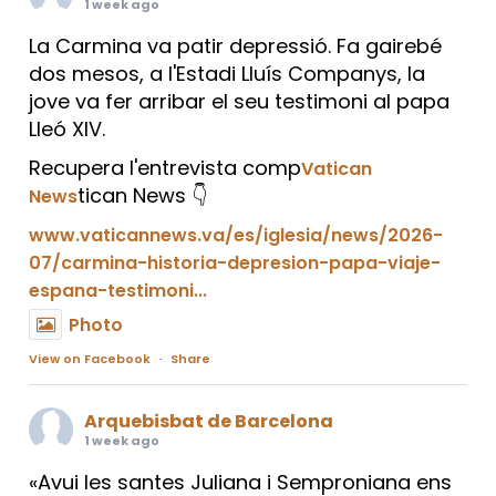
1 week ago
La Carmina va patir depressió. Fa gairebé
dos mesos, a l'Estadi Lluís Companys, la
jove va fer arribar el seu testimoni al papa
Lleó XIV.
Recupera l'entrevista comp
Vatican
tican News 👇
News
www.vaticannews.va/es/iglesia/news/2026-
07/carmina-historia-depresion-papa-viaje-
espana-testimoni...
Photo
View on Facebook
·
Share
Arquebisbat de Barcelona
1 week ago
«Avui les santes Juliana i Semproniana ens