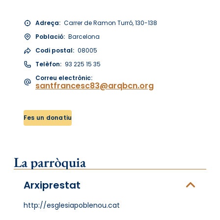
Adreça:
Carrer de Ramon Turró, 130-138
Població:
Barcelona
Codi postal:
08005
Telèfon:
93 225 15 35
Correu electrònic:
santfrancesc83@arqbcn.org
Fes un donatiu
La parròquia
Arxiprestat
http://esglesiapoblenou.cat