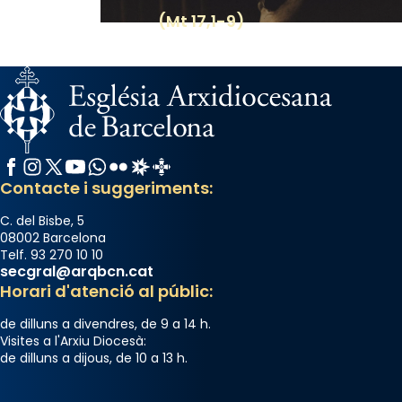
(Mt 17,1-9)
El seu sepulcre a Compostela fou un gran
centre de peregrinacions medievals de tot
el món cristià, després de Roma i terra
Santa.
«A Raïms de Sant Jaume, raïms aigualits;
raïms de setembre te'n llepes els dits»,
Facebook
Instagram
X / Twitter
YouTube
WhatsApp
Flickr
Radio Estel
Catalunya Cristiana
segons una dita popular.
Contacte i suggeriments:
Photo
C. del Bisbe, 5
View on Facebook
·
Share
08002 Barcelona
Telf. 93 270 10 10
secgral@arqbcn.cat
Horari d'atenció al públic:
de dilluns a divendres, de 9 a 14 h.
Visites a l'Arxiu Diocesà:
de dilluns a dijous, de 10 a 13 h.