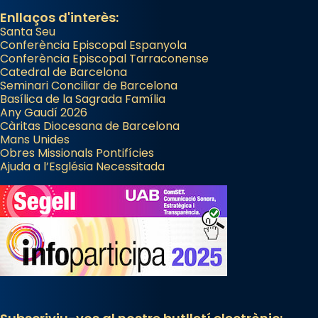
a la “Missa de les Santes” (“Missa de
Enllaços d'interès:
Santa Seu
Glòria”) fou composta el 1848 per Mn.
Conferència Episcopal Espanyola
Manuel Blanch, amb aire d’òpera
Conferència Episcopal Tarraconense
italianitzant; s’interpreta per privilegi
Catedral de Barcelona
pontifici, amb orquestra i cor, i té una
Seminari Conciliar de Barcelona
Basílica de la Sagrada Família
duració aproximada de tres hores. Després,
Any Gaudí 2026
processó (recuperada el 1972) al voltant
Càritas Diocesana de Barcelona
del temple amb les relíquies de les santes.
Mans Unides
Obres Missionals Pontifícies
Des de 1985 hi participa també un grup de
Ajuda a l’Església Necessitada
diablesses amb música i ball propis. Festa
gran a Mataró.
«Si vols saber què és calor, ves per les
Santes a Mataró»🥵.
Photo
View on Facebook
·
Share