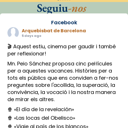
Seguiu
-nos
Facebook
Arquebisbat de Barcelona
5 days ago
🎬 Aquest estiu, cinema per gaudir i també
per reflexionar!
Mn. Peio Sánchez proposa cinc pel·lícules
per a aquestes vacances. Històries per a
tots els públics que ens conviden a fer-nos
preguntes sobre l'acollida, la superació, la
convivència, la vocació i la nostra manera
de mirar els altres.
🍿 «El día de la revelación»
🍿 «Las locas del Obelisco»
🍿 «Viaje al país de los blancos»