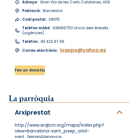
Adreça:
Gran Via de les Corts Catalanes, 406
Població:
Barcelona
Codi postal:
08015
Telèfon mòbil:
638166750 Unció dels Malalts
(urgències)
Telèfon:
93 423 97 46
ivaxpo@yahoo.es
Correu electrònic:
Fes un donatiu
La parròquia
Arxiprestat
http://www.arqbcn.org/mapa/index.php?
view=barcelona-sant_josep_oriol-
sant_ferran&lang=ca