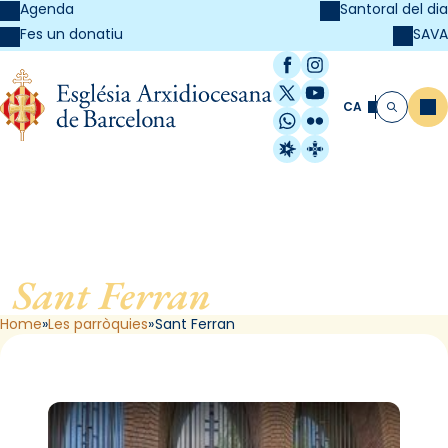
Agenda
Santoral del dia
SAVA
Fes un donatiu
Facebook
Instagram
X / Twitter
YouTube
CA
Me
Cerca
WhatsApp
Flickr
Radio Estel
Catalunya Cristi
Sant Ferran
, de Barcelona
Home
Les parròquies
Sant Ferran