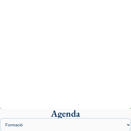
Recupera l'entrevista comp
Vatican
tican News 👇
News
www.vaticannews.va/es/iglesia/news/2026-
07/carmina-historia-depresion-papa-viaje-
espana-testimoni...
Photo
View on Facebook
·
Share
Arquebisbat de Barcelona
2 weeks ago
«Avui les santes Juliana i Semproniana ens
ajuden a alçar la mirada»
Mons. Sergi Gordo, bisbe de Tortosa, ha
presidit aquest 27 de juliol la missa de Les
Agenda
Santes de Mataró.
🔗
tinyurl.com/cvu5jmbk