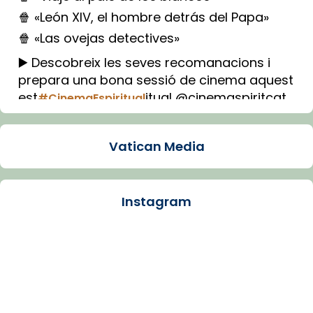
🍿 «León XIV, el hombre detrás del Papa»
🍿 «Las ovejas detectives»
▶️ Descobreix les seves recomanacions i
prepara una bona sessió de cinema aquest
est
itual @cinemaspiritcat
#CinemaEspiritual
Imatge: Generada amb IA (OpenAI)
Video
Vatican Media
View on Facebook
·
Share
Instagram
Arquebisbat de Barcelona
2 weeks ago
La Carmina va patir depressió. Fa gairebé
dos mesos, a l'Estadi Lluís Companys, la
jove va fer arribar el seu testimoni al papa
Lleó XIV.