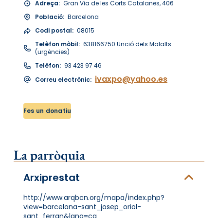
Adreça:
Gran Via de les Corts Catalanes, 406
Població:
Barcelona
Codi postal:
08015
Telèfon mòbil:
638166750 Unció dels Malalts
(urgències)
Telèfon:
93 423 97 46
ivaxpo@yahoo.es
Correu electrònic:
Fes un donatiu
La parròquia
Arxiprestat
http://www.arqbcn.org/mapa/index.php?
view=barcelona-sant_josep_oriol-
sant_ferran&lang=ca