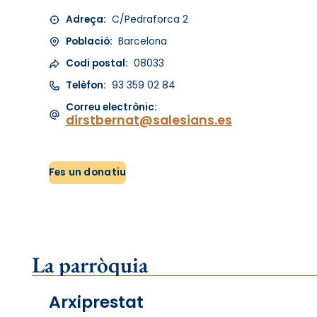
Adreça:
C/Pedraforca 2
Població:
Barcelona
Codi postal:
08033
Telèfon:
93 359 02 84
Correu electrònic:
dirstbernat@salesians.es
Fes un donatiu
La parròquia
Arxiprestat