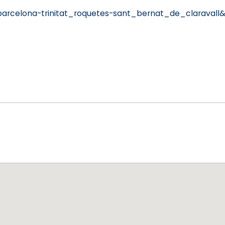
arcelona-trinitat_roquetes-sant_bernat_de_claravall