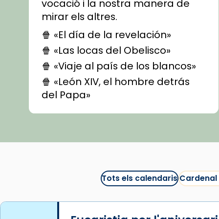
vocació i la nostra manera de
mirar els altres.
🍿 «El día de la revelación»
🍿 «Las locas del Obelisco»
🍿 «Viaje al país de los blancos»
🍿 «León XIV, el hombre detrás
del Papa»
🍿 «Las ovejas detectives»
▶️ Descobreix les seves
recomanacions i prepara una
bona sessió de cinema aquest
est
itual
#CinemaEspiritual
Tots els calendaris
Cardenal
@cinemaspiritcat
Imatge: Generada amb IA
(OpenAI)