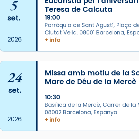
5
Eucaristia per l'aniversar
Video
Teresa de Calcuta
set.
19:00
View on Facebook
·
Share
Parròquia de Sant Agustí, Plaça de
Ciutat Vella, 08001 Barcelona, Es
Arquebisbat de Barcelona
2026
+ info
1 week ago
La Carmina va patir depressió.
Fa gairebé dos mesos, a l'Estadi
Lluís Companys, la jove va fer
24
Missa amb motiu de la So
arribar el seu testimoni al papa
Mare de Déu de la Mercè
Lleó XIV.
set.
Recupera l'entrevista
10:30
comp
tican News 👇
Vatican News
Basílica de la Mercè, Carrer de la M
08002 Barcelona, Espanya
www.vaticannews.va/es/iglesia/news
2026
+ info
07/carmina-historia-depresion-
papa-viaje-espana-testimoni...