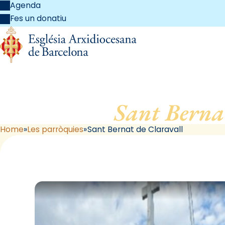
Agenda
Fes un donatiu
Sant Berna
Home
Les parròquies
Sant Bernat de Claravall