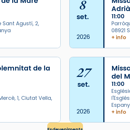
i de la Mare
8
Missa
Adrià
set.
11:00
 Sant Agustí, 2,
Parròqu
panya
08921 
2026
+ info
lemnitat de la
27
Miss
del M
set.
11:00
Esglési
ercè, 1, Ciutat Vella,
l'Esglé
Espan
/2026-
2026
+ info
Esdeveniments