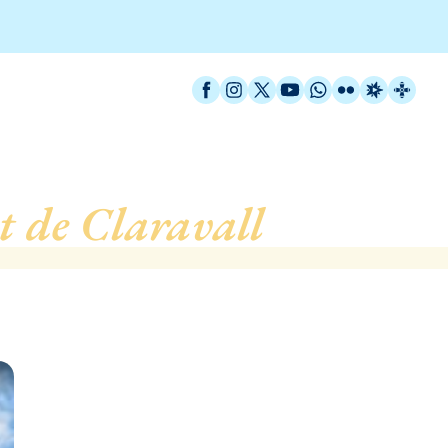
Facebook
Instagram
X / Twitter
YouTube
WhatsApp
Flickr
Radio Est
Catal
t de Claravall
, de Barc