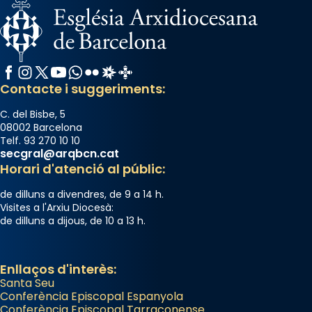
Glòria”) fou composta el 1848 per Mn.
Manuel Blanch, amb aire d’òpera
italianitzant; s’interpreta per privilegi
pontifici, amb orquestra i cor, i té una
Facebook
Instagram
X / Twitter
YouTube
WhatsApp
Flickr
Radio Estel
Catalunya Cristiana
duració aproximada de tres hores. Després,
Contacte i suggeriments:
processó (recuperada el 1972) al voltant
del temple amb les relíquies de les santes.
C. del Bisbe, 5
Des de 1985 hi participa també un grup de
08002 Barcelona
diablesses amb música i ball propis. Festa
Telf. 93 270 10 10
secgral@arqbcn.cat
gran a Mataró.
Horari d'atenció al públic:
«Si vols saber què és calor, ves per les
de dilluns a divendres, de 9 a 14 h.
Santes a Mataró»🥵.
Visites a l'Arxiu Diocesà:
de dilluns a dijous, de 10 a 13 h.
Photo
View on Facebook
·
Share
Enllaços d'interès:
Santa Seu
Conferència Episcopal Espanyola
Conferència Episcopal Tarraconense