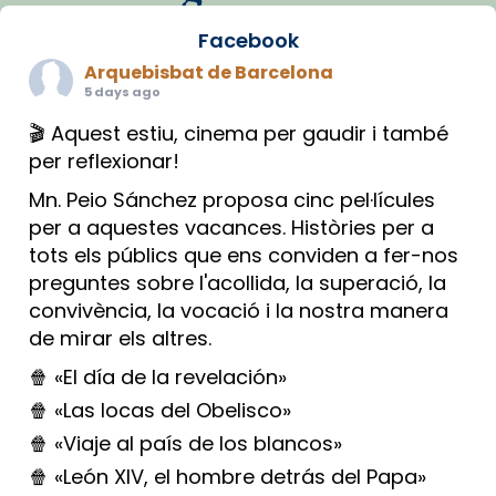
Facebook
Arquebisbat de Barcelona
5 days ago
🎬 Aquest estiu, cinema per gaudir i també
per reflexionar!
Mn. Peio Sánchez proposa cinc pel·lícules
per a aquestes vacances. Històries per a
tots els públics que ens conviden a fer-nos
preguntes sobre l'acollida, la superació, la
convivència, la vocació i la nostra manera
de mirar els altres.
🍿 «El día de la revelación»
🍿 «Las locas del Obelisco»
🍿 «Viaje al país de los blancos»
🍿 «León XIV, el hombre detrás del Papa»