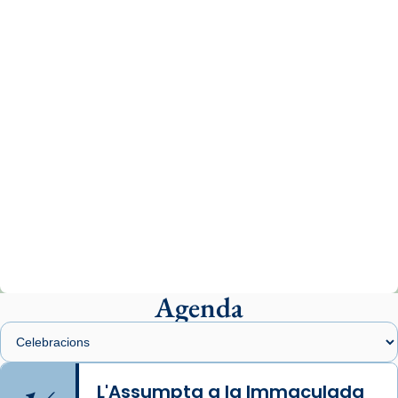
www.vaticannews.va/es/iglesia/news/2026-
07/carmina-historia-depresion-papa-viaje-
espana-testimoni...
Photo
View on Facebook
·
Share
Arquebisbat de Barcelona
2 weeks ago
«Avui les santes Juliana i Semproniana ens
ajuden a alçar la mirada»
Mons. Sergi Gordo, bisbe de Tortosa, ha
presidit aquest 27 de juliol la missa de Les
Agenda
Santes de Mataró.
🔗
tinyurl.com/cvu5jmbk
📸 J. Merino
L'Assumpta a la Immaculada