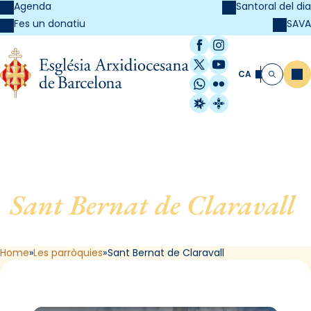
Agenda
Santoral del dia
SAVA
Fes un donatiu
Facebook
Instagram
X / Twitter
YouTube
CA
Me
Cerca
WhatsApp
Flickr
Radio Estel
Catalunya Cristi
Sant Bernat de Claravall
,
de Barcelona
Home
Les parròquies
Sant Bernat de Claravall