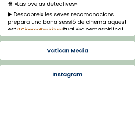
🍿 «Las ovejas detectives»
▶️ Descobreix les seves recomanacions i
prepara una bona sessió de cinema aquest
est
itual @cinemaspiritcat
#CinemaEspiritual
Imatge: Generada amb IA (OpenAI)
Video
Vatican Media
View on Facebook
·
Share
Instagram
Arquebisbat de Barcelona
2 weeks ago
La Carmina va patir depressió. Fa gairebé
dos mesos, a l'Estadi Lluís Companys, la
jove va fer arribar el seu testimoni al papa
Lleó XIV.
Recupera l'entrevista comp
Vatican
tican News 👇
News