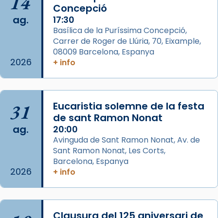
14
Concepció
Photo
ag.
17:30
View on Facebook
·
Share
Basílica de la Puríssima Concepció,
Carrer de Roger de Llúria, 70, Eixample,
Arquebisbat de Barcelona
is at Catedral
08009 Barcelona, Espanya
de Barcelona.
2026
+ info
2 weeks ago
Aquest dilluns, 27 de juliol, ha tingut lloc la
missa d’acció de gràcies en agraïment al
31
Eucaristia solemne de la festa
comitè organitzador de la visita apostòlica
de sant Ramon Nonat
del Sant Pare Lleó XIV a Barcelona, i als
ag.
20:00
col·laboradors, a la Catedral de Barcelona.
Avinguda de Sant Ramon Nonat, Av. de
L’arquebisbe de Barcelona, el cardenal Joan
Sant Ramon Nonat, Les Corts,
Josep Omella, ha presidit la missa i l’ha
Barcelona, Espanya
2026
+ info
concelebrat el bisbe auxiliar de Barcelona,
Mons. David Abadías.
📸 Dr. G. Simón
Clausura del 125 aniversari de