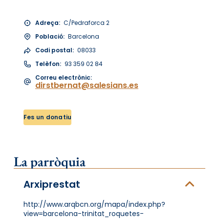
Adreça:
C/Pedraforca 2
Població:
Barcelona
Codi postal:
08033
Telèfon:
93 359 02 84
Correu electrònic:
dirstbernat@salesians.es
Fes un donatiu
La parròquia
Arxiprestat
http://www.arqbcn.org/mapa/index.php?
view=barcelona-trinitat_roquetes-