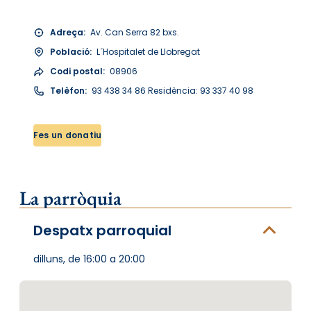
Adreça:
Av. Can Serra 82 bxs.
Població:
L´Hospitalet de Llobregat
Codi postal:
08906
Telèfon:
93 438 34 86 Residència: 93 337 40 98
Fes un donatiu
La parròquia
Despatx parroquial
dilluns, de 16:00 a 20:00