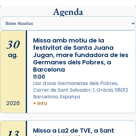
Mons. Sergi Gordo, bisbe de Tortosa, ha
presidit aquest 27 de juliol la missa de Les
Agenda
Santes de Mataró.
🔗
tinyurl.com/cvu5jmbk
📸 J. Merino
30
Missa amb motiu de la
festivitat de Santa Juana
Photo
ag.
Jugan, mare fundadora de les
View on Facebook
·
Share
Germanes dels Pobres, a
Barcelona
Arquebisbat de Barcelona
is at Catedral
11:00
de Barcelona.
Llar d’avis Germanetes dels Pobres,
2 weeks ago
Carrer de Sant Salvador, 1, Gràcia, 08012
Aquest dilluns, 27 de juliol, ha tingut lloc la
Barcelona, Espanya
missa d’acció de gràcies en agraïment al
2026
+ info
comitè organitzador de la visita apostòlica
del Sant Pare Lleó XIV a Barcelona, i als
col·laboradors, a la Catedral de Barcelona.
13
Missa a La2 de TVE, a Sant
L’arquebisbe de Barcelona, el cardenal Joan