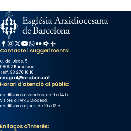
Facebook
Instagram
X / Twitter
YouTube
WhatsApp
Flickr
Radio Estel
Catalunya Cristiana
Contacte i suggeriments:
C. del Bisbe, 5
08002 Barcelona
Telf. 93 270 10 10
secgral@arqbcn.cat
Horari d'atenció al públic:
de dilluns a divendres, de 9 a 14 h.
Visites a l'Arxiu Diocesà:
de dilluns a dijous, de 10 a 13 h.
Enllaços d'interès: