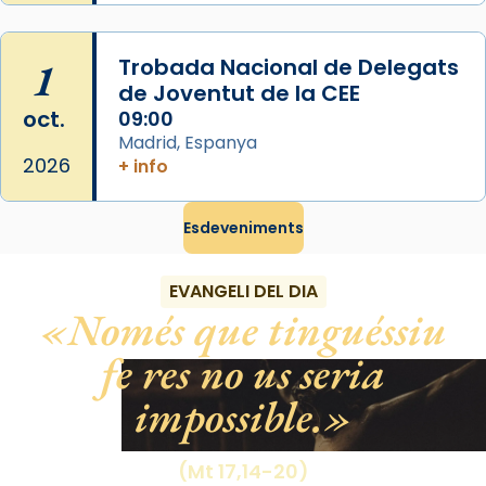
Photo
View on Facebook
·
Share
1
Trobada Nacional de Delegats
de Joventut de la CEE
oct.
09:00
Madrid, Espanya
2026
+ info
Esdeveniments
EVANGELI DEL DIA
Només que tinguéssiu
fe res no us seria
impossible.
(Mt 17,14-20)