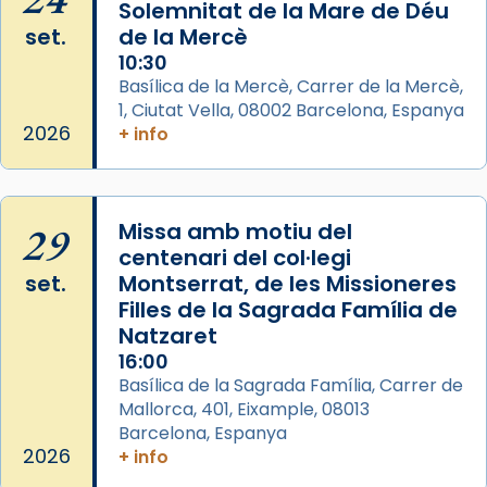
Solemnitat de la Mare de Déu
frare Joan Gaspar Roig, afirma en una obra
set.
de la Mercè
que les santes són filles de l’antiga Iluro.
10:30
Mataró en reivindicarà les relíquies fins que
Basílica de la Mercè, Carrer de la Mercè,
les aconseguirà el 1772. L’ofici que es canta
1, Ciutat Vella, 08002 Barcelona, Espanya
a la “Missa de les Santes” (“Missa de
2026
+ info
Glòria”) fou composta el 1848 per Mn.
Manuel Blanch, amb aire d’òpera
italianitzant; s’interpreta per privilegi
29
Missa amb motiu del
pontifici, amb orquestra i cor, i té una
centenari del col·legi
duració aproximada de tres hores. Després,
set.
Montserrat, de les Missioneres
processó (recuperada el 1972) al voltant
Filles de la Sagrada Família de
del temple amb les relíquies de les santes.
Natzaret
Des de 1985 hi participa també un grup de
16:00
diablesses amb música i ball propis. Festa
Basílica de la Sagrada Família, Carrer de
gran a Mataró.
Mallorca, 401, Eixample, 08013
Barcelona, Espanya
«Si vols saber què és calor, ves per les
2026
+ info
Santes a Mataró»🥵.