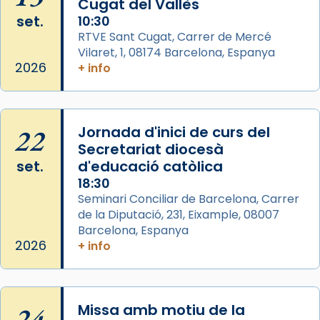
Cugat del Vallès
Josep Omella, ha presidit la missa i l’ha
set.
10:30
concelebrat el bisbe auxiliar de Barcelona,
RTVE Sant Cugat, Carrer de Mercé
Mons. David Abadías.
Vilaret, 1, 08174 Barcelona, Espanya
2026
+ info
📸 Dr. G. Simón
Photo
View on Facebook
·
Share
22
Jornada d'inici de curs del
Secretariat diocesà
Arquebisbat de Barcelona
set.
d'educació catòlica
2 weeks ago
18:30
Seminari Conciliar de Barcelona, Carrer
Memòria de les santes Juliana i
de la Diputació, 231, Eixample, 08007
Semproniana, verges i màrtirs.
Barcelona, Espanya
Acompanyant la història de sant Cugat, a
2026
+ info
partir de l’Edat Mitjana sorgeix la tradició
que les santes Juliana (“relatiu a Júlia”) i
Semproniana (“relatiu a Semprònia =
24
Missa amb motiu de la
eterna”) són deixebles seves. I l’any 1667, el