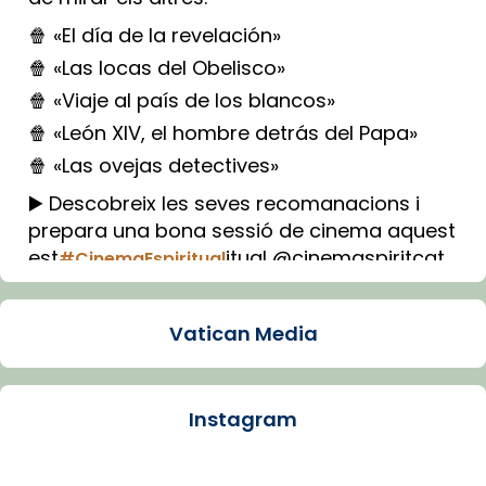
🍿 «El día de la revelación»
🍿 «Las locas del Obelisco»
🍿 «Viaje al país de los blancos»
🍿 «León XIV, el hombre detrás del Papa»
🍿 «Las ovejas detectives»
▶️ Descobreix les seves recomanacions i
prepara una bona sessió de cinema aquest
est
itual @cinemaspiritcat
#CinemaEspiritual
Imatge: Generada amb IA (OpenAI)
Video
Vatican Media
View on Facebook
·
Share
Instagram
Arquebisbat de Barcelona
1 week ago
La Carmina va patir depressió. Fa gairebé