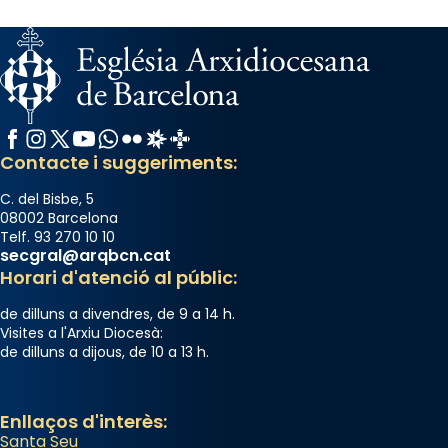
gran a Mataró.
«Si vols saber què és calor, ves per les
Santes a Mataró»🥵.
Photo
Facebook
Instagram
X / Twitter
YouTube
WhatsApp
Flickr
Radio Estel
Catalunya Cristiana
View on Facebook
·
Share
Contacte i suggeriments:
C. del Bisbe, 5
08002 Barcelona
Telf. 93 270 10 10
secgral@arqbcn.cat
Horari d'atenció al públic:
de dilluns a divendres, de 9 a 14 h.
Visites a l'Arxiu Diocesà:
de dilluns a dijous, de 10 a 13 h.
Enllaços d'interès:
Santa Seu