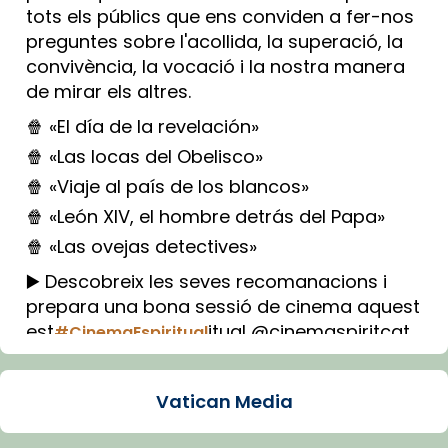
tots els públics que ens conviden a fer-nos
preguntes sobre l'acollida, la superació, la
convivència, la vocació i la nostra manera
de mirar els altres.
🍿 «El día de la revelación»
🍿 «Las locas del Obelisco»
🍿 «Viaje al país de los blancos»
🍿 «León XIV, el hombre detrás del Papa»
🍿 «Las ovejas detectives»
▶️ Descobreix les seves recomanacions i
prepara una bona sessió de cinema aquest
est
itual @cinemaspiritcat
#CinemaEspiritual
Imatge: Generada amb IA (OpenAI)
Video
Vatican Media
View on Facebook
·
Share