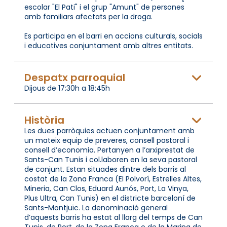
escolar "El Pati" i el grup "Amunt" de persones
amb familiars afectats per la droga.
Es participa en el barri en accions culturals, socials
i educatives conjuntament amb altres entitats.
Despatx parroquial
Dijous de 17:30h a 18:45h
Història
Les dues parròquies actuen conjuntament amb
un mateix equip de preveres, consell pastoral i
consell d’economia. Pertanyen a l’arxiprestat de
Sants-Can Tunis i col.laboren en la seva pastoral
de conjunt. Estan situades dintre dels barris al
costat de la Zona Franca (El Polvorí, Estrelles Altes,
Mineria, Can Clos, Eduard Aunós, Port, La Vinya,
Plus Ultra, Can Tunis) en el districte barceloní de
Sants-Montjuïc. La denominació general
d’aquests barris ha estat al llarg del temps de Can
Tunis, de Port, de la Zona Franca o de la Marina de