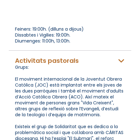
Feiners: 19:00h. (dilluns a dijous)
Dissabtes i Vigilies: 19:00h.
Diumenges: 11:00h, 13:00h.
Activitats pastorals
Grups:
El moviment internacional de la Joventut Obrera
Catòlica (JOC) està implantat entre els joves de
les dues parròquies i també el moviment d’adults
d’Acció Catòlica Obrera (ACO). Així mateix el
moviment de persones grans "Vida Creixent",
altres grups de reflexió sobre l’Evangeli, d’estudi
de la teologia i d’equips de matrimonis.
Existeix el grup de Solidaritat que es dedica a la
problemàtica social i que col.labora amb CÀRITAS
diocesana. Hi ha l’esplai "El Submarí", el reforç