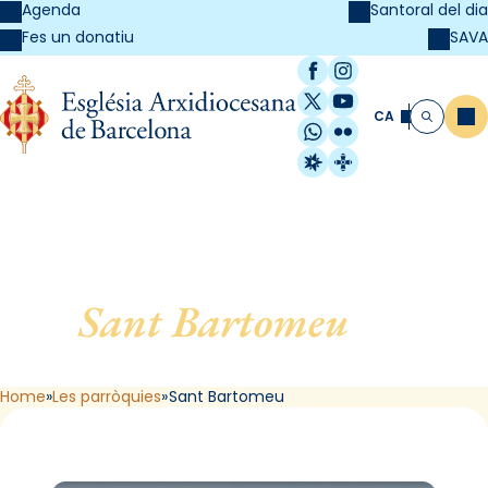
Agenda
Santoral del dia
SAVA
Fes un donatiu
Facebook
Instagram
X / Twitter
YouTube
CA
Me
Cerca
WhatsApp
Flickr
Radio Estel
Catalunya Cristi
Sant Bartomeu
, de
Barcelona
Home
Les parròquies
Sant Bartomeu