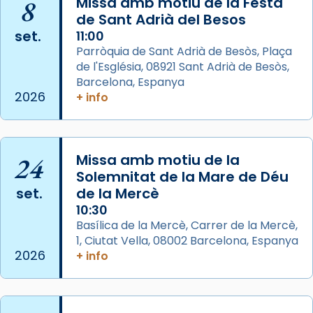
8
Missa amb motiu de la Festa
comitè organitzador de la visita apostòlica
de Sant Adrià del Besos
del Sant Pare Lleó XIV a Barcelona, i als
set.
11:00
col·laboradors, a la Catedral de Barcelona.
Parròquia de Sant Adrià de Besòs, Plaça
L’arquebisbe de Barcelona, el cardenal Joan
de l'Església, 08921 Sant Adrià de Besòs,
Josep Omella, ha presidit la missa i l’ha
Barcelona, Espanya
2026
+ info
concelebrat el bisbe auxiliar de Barcelona,
Mons. David Abadías.
📸 Dr. G. Simón
24
Missa amb motiu de la
Photo
Solemnitat de la Mare de Déu
View on Facebook
·
Share
set.
de la Mercè
10:30
Arquebisbat de Barcelona
Basílica de la Mercè, Carrer de la Mercè,
2 weeks ago
1, Ciutat Vella, 08002 Barcelona, Espanya
2026
+ info
Memòria de les santes Juliana i
Semproniana, verges i màrtirs.
Acompanyant la història de sant Cugat, a