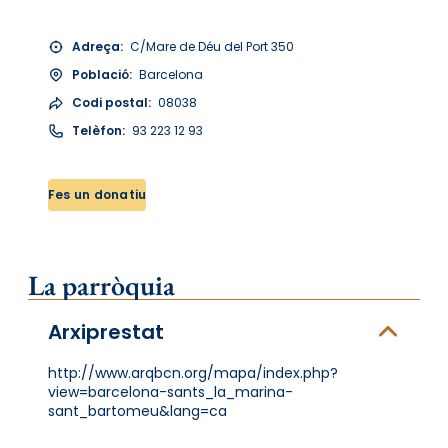
Adreça:
C/Mare de Déu del Port 350
Població:
Barcelona
Codi postal:
08038
Telèfon:
93 223 12 93
Fes un donatiu
La parròquia
Arxiprestat
http://www.arqbcn.org/mapa/index.php?
view=barcelona-sants_la_marina-
sant_bartomeu&lang=ca