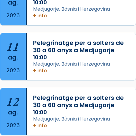
ag.
comitè organitzador de la visita apostòlica
10:00
Medjugorje, Bòsnia i Herzegovina
del Sant Pare Lleó XIV a Barcelona, i als
2026
+ info
col·laboradors, a la Catedral de Barcelona.
L’arquebisbe de Barcelona, el cardenal Joan
Josep Omella, ha presidit la missa i l’ha
11
Pelegrinatge per a solters de
concelebrat el bisbe auxiliar de Barcelona,
30 a 60 anys a Medjugorje
Mons. David Abadías.
ag.
10:00
📸 Dr. G. Simón
Medjugorje, Bòsnia i Herzegovina
2026
+ info
Photo
View on Facebook
·
Share
12
Pelegrinatge per a solters de
Arquebisbat de Barcelona
2 weeks ago
30 a 60 anys a Medjugorje
ag.
10:00
Memòria de les santes Juliana i
Medjugorje, Bòsnia i Herzegovina
Semproniana, verges i màrtirs.
2026
+ info
Acompanyant la història de sant Cugat, a