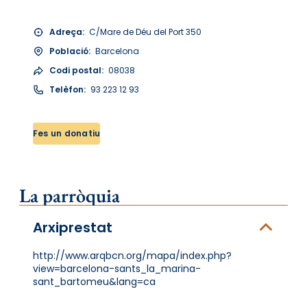
Adreça:
C/Mare de Déu del Port 350
Població:
Barcelona
Codi postal:
08038
Telèfon:
93 223 12 93
Fes un donatiu
La parròquia
Arxiprestat
http://www.arqbcn.org/mapa/index.php?
view=barcelona-sants_la_marina-
sant_bartomeu&lang=ca