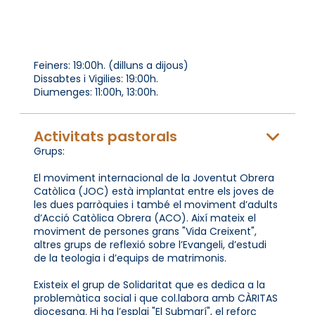
Feiners: 19:00h. (dilluns a dijous)
Dissabtes i Vigilies: 19:00h.
Diumenges: 11:00h, 13:00h.
Activitats pastorals
Grups:
El moviment internacional de la Joventut Obrera
Catòlica (JOC) està implantat entre els joves de
les dues parròquies i també el moviment d’adults
d’Acció Catòlica Obrera (ACO). Així mateix el
moviment de persones grans "Vida Creixent",
altres grups de reflexió sobre l’Evangeli, d’estudi
de la teologia i d’equips de matrimonis.
Existeix el grup de Solidaritat que es dedica a la
problemàtica social i que col.labora amb CÀRITAS
diocesana. Hi ha l’esplai "El Submarí", el reforç