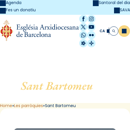
Agenda
Santoral del dia
SAVA
Fes un donatiu
Facebook
Instagram
X / Twitter
YouTube
CA
Me
Cerca
WhatsApp
Flickr
Radio Estel
Catalunya Cristi
Sant Bartomeu
, de
Barcelona
Home
Les parròquies
Sant Bartomeu