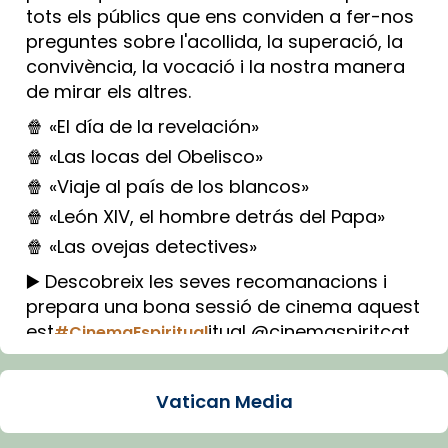
tots els públics que ens conviden a fer-nos
preguntes sobre l'acollida, la superació, la
convivència, la vocació i la nostra manera
de mirar els altres.
🍿 «El día de la revelación»
🍿 «Las locas del Obelisco»
🍿 «Viaje al país de los blancos»
🍿 «León XIV, el hombre detrás del Papa»
🍿 «Las ovejas detectives»
▶️ Descobreix les seves recomanacions i
prepara una bona sessió de cinema aquest
est
itual @cinemaspiritcat
#CinemaEspiritual
Imatge: Generada amb IA (OpenAI)
Video
Vatican Media
View on Facebook
·
Share