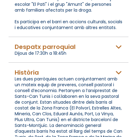
escolar "El Pati" i el grup "Amunt" de persones
amb familiars afectats per la droga.
Es participa en el barri en accions culturals, socials
i educatives conjuntament amb altres entitats.
Despatx parroquial
Dijous de 17:30h a 18:45h
Història
Les dues parròquies actuen conjuntament amb
un mateix equip de preveres, consell pastoral i
consell d’economia. Pertanyen a l’arxiprestat de
Sants-Can Tunis i col.laboren en la seva pastoral
de conjunt. Estan situades dintre dels barris al
costat de la Zona Franca (El Polvorí, Estrelles Altes,
Mineria, Can Clos, Eduard Aunós, Port, La Vinya,
Plus Ultra, Can Tunis) en el districte barceloní de
Sants-Montjuïc. La denominació general
d’aquests barris ha estat al llarg del temps de Can
Tunis, de Port, de la Zona Franca o de la Marina de