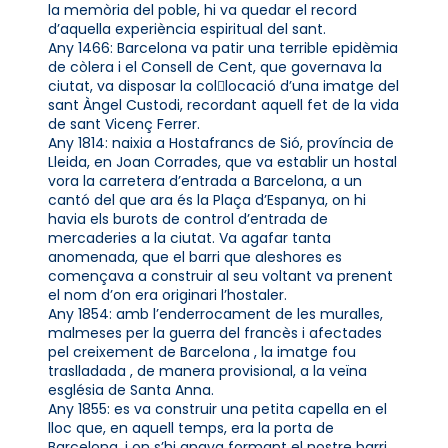
la memòria del poble, hi va quedar el record
d’aquella experiència espiritual del sant.
Any 1466: Barcelona va patir una terrible epidèmia
de còlera i el Consell de Cent, que governava la
ciutat, va disposar la collocació d’una imatge del
sant Àngel Custodi, recordant aquell fet de la vida
de sant Vicenç Ferrer.
Any 1814: naixia a Hostafrancs de Sió, província de
Lleida, en Joan Corrades, que va establir un hostal
vora la carretera d’entrada a Barcelona, a un
cantó del que ara és la Plaça d’Espanya, on hi
havia els burots de control d’entrada de
mercaderies a la ciutat. Va agafar tanta
anomenada, que el barri que aleshores es
començava a construir al seu voltant va prenent
el nom d’on era originari l’hostaler.
Any 1854: amb l’enderrocament de les muralles,
malmeses per la guerra del francès i afectades
pel creixement de Barcelona , la imatge fou
traslladada , de manera provisional, a la veïna
església de Santa Anna.
Any 1855: es va construir una petita capella en el
lloc que, en aquell temps, era la porta de
Barcelona, i on s’hi anava formant el nostre barri.