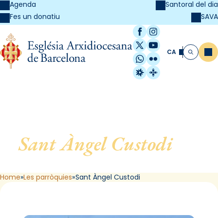
Agenda
Santoral del dia
SAVA
Fes un donatiu
Facebook
Instagram
X / Twitter
YouTube
CA
Me
Cerca
WhatsApp
Flickr
Radio Estel
Catalunya Cristi
Sant Àngel Custodi
, de
Barcelona
Home
Les parròquies
Sant Àngel Custodi