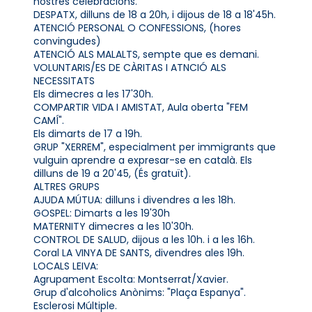
nostres celebracions.
DESPATX, dilluns de 18 a 20h, i dijous de 18 a 18'45h.
ATENCIÓ PERSONAL O CONFESSIONS, (hores
convingudes)
ATENCIÓ ALS MALALTS, sempte que es demani.
VOLUNTARIS/ES DE CÀRITAS I ATNCIÓ ALS
NECESSITATS
Els dimecres a les 17'30h.
COMPARTIR VIDA I AMISTAT, Aula oberta "FEM
CAMÍ".
Els dimarts de 17 a 19h.
GRUP "XERREM", especialment per immigrants que
vulguin aprendre a expresar-se en català. Els
dilluns de 19 a 20'45, (És gratuït).
ALTRES GRUPS
AJUDA MÚTUA: dilluns i divendres a les 18h.
GOSPEL: Dimarts a les 19'30h
MATERNITY dimecres a les 10'30h.
CONTROL DE SALUD, dijous a les 10h. i a les 16h.
Coral LA VINYA DE SANTS, divendres ales 19h.
LOCALS LEIVA:
Agrupament Escolta: Montserrat/Xavier.
Grup d'alcoholics Anònims: "Plaça Espanya".
Esclerosi Múltiple.