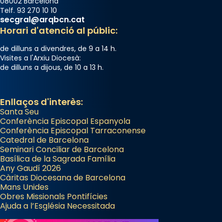
08002 Barcelona
del temple amb les relíquies de les santes.
Telf. 93 270 10 10
Des de 1985 hi participa també un grup de
secgral@arqbcn.cat
diablesses amb música i ball propis. Festa
Horari d'atenció al públic:
gran a Mataró.
de dilluns a divendres, de 9 a 14 h.
«Si vols saber què és calor, ves per les
Visites a l'Arxiu Diocesà:
de dilluns a dijous, de 10 a 13 h.
Santes a Mataró»🥵.
Photo
Enllaços d'interès:
View on Facebook
·
Share
Santa Seu
Conferència Episcopal Espanyola
Arquebisbat de Barcelona
Conferència Episcopal Tarraconense
Catedral de Barcelona
2 weeks ago
Seminari Conciliar de Barcelona
Jaume, fill de Zebedeu, és juntament amb el
Basílica de la Sagrada Família
Any Gaudí 2026
seu germà Joan i Pere un dels que
Càritas Diocesana de Barcelona
acompanyava més de prop Jesús.
Mans Unides
Obres Missionals Pontifícies
Segons el llibre dels Fets (12,2) fou el primer
Ajuda a l’Església Necessitada
apòstol màrtir, decapitat a Jerusalem per