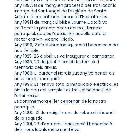
Any 1857, 8 de març: en processó per traslladar la
imatge del Sant Àngel de l’església de Santa
Anna, a la recentment creada d’Hostafrancs.
Any 1891,1 de març : El bisbe Jaume Català va
collocar la primera pedra del nou temple
parroquial, que és l’actual. En aquella data el
rector era Mn. Vicenç Triadó.
Any 1896, 2 d’octubre: Inauguració i benedicció del
nou temple.
Any 1925, 26 d’abril: Es va inaugurar el campanar.
Any 1936, 20 de juliol: Incendi del temple i
cremada dels arxius.
Any 1986: El cardenal Narcís Jubany va beneir els
nous locals parroquials.
Any 1996: Es renova tota la instal.lació elèctrica, es
pinta la nau del temple i es treu el baldaquí de
l’altar major.
Es commemora el 1er centenari de la nostra
parròquia.
Any 2000: 31 de maig. Intent de robatori i incendi
de la sagristia.
Any 2001, 28 d’octubre : Inaguració i benedicció
dels nous locals del carrer Leiva.