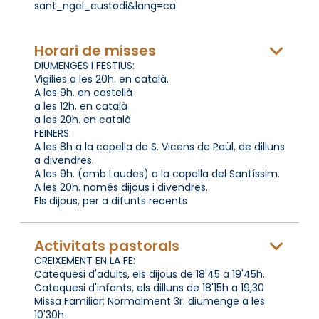
sant_ngel_custodi&lang=ca
Horari de misses
DIUMENGES I FESTIUS:
Vigilies a les 20h. en català.
A les 9h. en castellà
a les 12h. en català
a les 20h. en català
FEINERS:
A les 8h a la capella de S. Vicens de Paül, de dilluns
a divendres.
A les 9h. (amb Laudes) a la capella del Santíssim.
A les 20h. només dijous i divendres.
Els dijous, per a difunts recents
Activitats pastorals
CREIXEMENT EN LA FE:
Catequesi d'adults, els dijous de 18'45 a 19'45h.
Catequesi d'infants, els dilluns de 18'15h a 19,30
Missa Familiar: Normalment 3r. diumenge a les
10'30h