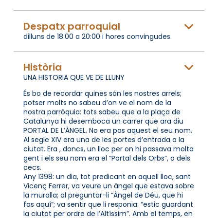
Despatx parroquial
dilluns de 18:00 a 20:00 i hores convingudes.
Història
UNA HISTORIA QUE VE DE LLUNY
És bo de recordar quines són les nostres arrels;
potser molts no sabeu d’on ve el nom de la
nostra parròquia: tots sabeu que a la plaça de
Catalunya hi desemboca un carrer que ara diu
PORTAL DE L’ÀNGEL. No era pas aquest el seu nom.
Al segle XIV era una de les portes d’entrada a la
ciutat. Era , doncs, un lloc per on hi passava molta
gent i els seu nom era el “Portal dels Orbs”, o dels
cecs.
Any 1398: un dia, tot predicant en aquell lloc, sant
Vicenç Ferrer, va veure un àngel que estava sobre
la muralla; al preguntar-li “Àngel de Déu, que hi
fas aquí”; va sentir que li responia: “estic guardant
la ciutat per ordre de l’Altíssim”. Amb el temps, en