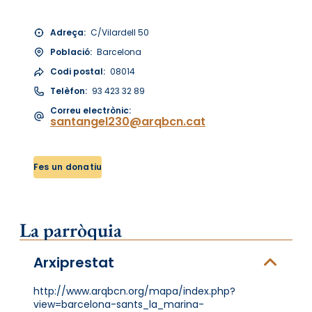
Adreça:
C/Vilardell 50
Població:
Barcelona
Codi postal:
08014
Telèfon:
93 423 32 89
Correu electrònic:
santangel230@arqbcn.cat
Fes un donatiu
La parròquia
Arxiprestat
http://www.arqbcn.org/mapa/index.php?
view=barcelona-sants_la_marina-