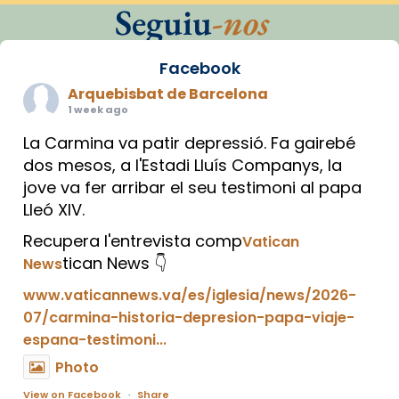
Seguiu
-nos
Facebook
Arquebisbat de Barcelona
1 week ago
La Carmina va patir depressió. Fa gairebé
dos mesos, a l'Estadi Lluís Companys, la
jove va fer arribar el seu testimoni al papa
Lleó XIV.
Recupera l'entrevista comp
Vatican
tican News 👇
News
www.vaticannews.va/es/iglesia/news/2026-
07/carmina-historia-depresion-papa-viaje-
espana-testimoni...
Photo
View on Facebook
·
Share