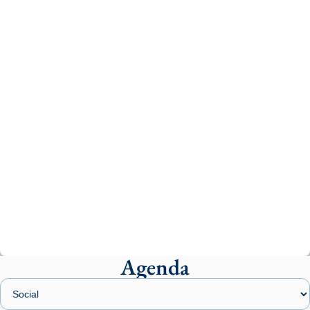
Aquest dilluns, 27 de juliol, ha tingut lloc la
missa d’acció de gràcies en agraïment al
comitè organitzador de la visita apostòlica
del Sant Pare Lleó XIV a Barcelona, i als
col·laboradors, a la Catedral de Barcelona.
L’arquebisbe de Barcelona, el cardenal Joan
Josep Omella, ha presidit la missa i l’ha
concelebrat el bisbe auxiliar de Barcelona,
Mons. David Abadías.
📸 Dr. G. Simón
Photo
View on Facebook
·
Share
Agenda
Arquebisbat de Barcelona
2 weeks ago
Memòria de les santes Juliana i