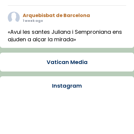
Arquebisbat de Barcelona
1 week ago
«Avui les santes Juliana i Semproniana ens
ajuden a alçar la mirada»
Mons. Sergi Gordo, bisbe de Tortosa, ha
presidit aquest 27 de juliol la missa de Les
Vatican Media
Santes de Mataró.
🔗
tinyurl.com/cvu5jmbk
📸 J. Merino
Instagram
Photo
View on Facebook
·
Share
Arquebisbat de Barcelona
is at Catedral
de Barcelona.
1 week ago