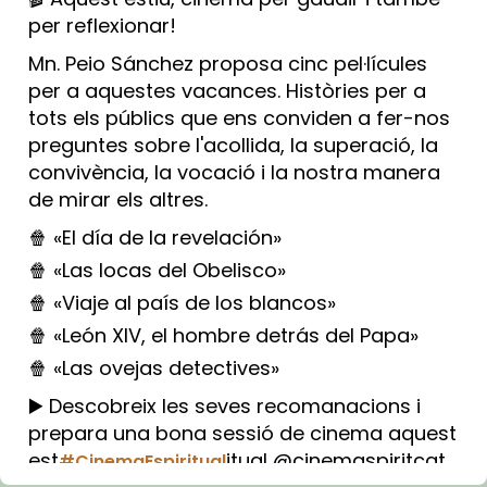
per reflexionar!
Mn. Peio Sánchez proposa cinc pel·lícules
per a aquestes vacances. Històries per a
tots els públics que ens conviden a fer-nos
preguntes sobre l'acollida, la superació, la
convivència, la vocació i la nostra manera
de mirar els altres.
🍿 «El día de la revelación»
🍿 «Las locas del Obelisco»
🍿 «Viaje al país de los blancos»
🍿 «León XIV, el hombre detrás del Papa»
🍿 «Las ovejas detectives»
▶️ Descobreix les seves recomanacions i
prepara una bona sessió de cinema aquest
est
itual @cinemaspiritcat
#CinemaEspiritual