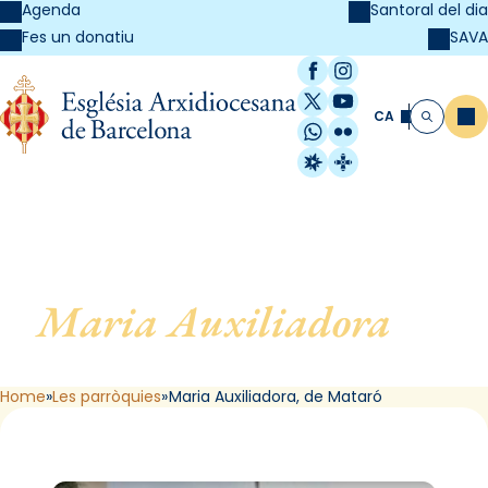
Agenda
Santoral del dia
SAVA
Fes un donatiu
Facebook
Instagram
X / Twitter
YouTube
CA
Me
Cerca
WhatsApp
Flickr
Radio Estel
Catalunya Cristi
Maria Auxiliadora
, de
Mataró
Home
Les parròquies
Maria Auxiliadora, de Mataró