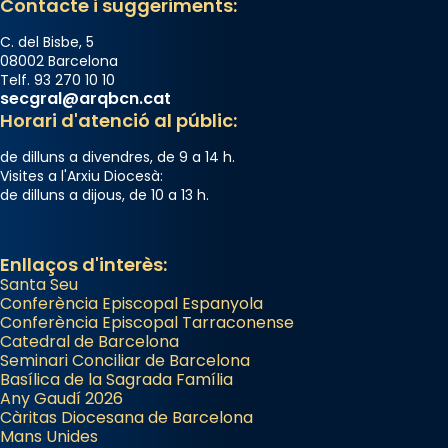
Contacte i suggeriments:
processó (recuperada el 1972) al voltant
del temple amb les relíquies de les santes.
C. del Bisbe, 5
Des de 1985 hi participa també un grup de
08002 Barcelona
diablesses amb música i ball propis. Festa
Telf. 93 270 10 10
secgral@arqbcn.cat
gran a Mataró.
Horari d'atenció al públic:
«Si vols saber què és calor, ves per les
de dilluns a divendres, de 9 a 14 h.
Santes a Mataró»🥵.
Visites a l'Arxiu Diocesà:
de dilluns a dijous, de 10 a 13 h.
Photo
View on Facebook
·
Share
Enllaços d'interès:
Santa Seu
Conferència Episcopal Espanyola
Conferència Episcopal Tarraconense
Catedral de Barcelona
Seminari Conciliar de Barcelona
Basílica de la Sagrada Família
Any Gaudí 2026
Càritas Diocesana de Barcelona
Mans Unides