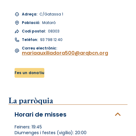
Adreça:
C/Gatassa 1
Població:
Mataró
Codi postal:
08303
Telèfon:
93 798 12 40
Correu electrònic:
mariaauxiliadora500@arqbcn.org
Fes un donatiu
La parròquia
Horari de misses
Feiners: 19:45
Diumenges i festes (vigília): 20:00