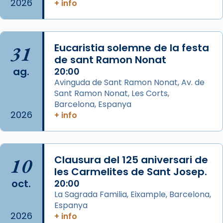
2026
+ info
2 weeks ago
Aquest dilluns, 27 de juliol, ha tingut lloc la
missa d’acció de gràcies en agraïment al
31
Eucaristia solemne de la festa
comitè organitzador de la visita apostòlica
de sant Ramon Nonat
del Sant Pare Lleó XIV a Barcelona, i als
ag.
20:00
col·laboradors, a la Catedral de Barcelona.
Avinguda de Sant Ramon Nonat, Av. de
L’arquebisbe de Barcelona, el cardenal Joan
Sant Ramon Nonat, Les Corts,
Josep Omella, ha presidit la missa i l’ha
Barcelona, Espanya
2026
+ info
concelebrat el bisbe auxiliar de Barcelona,
Mons. David Abadías.
📸 Dr. G. Simón
10
Clausura del 125 aniversari de
Photo
les Carmelites de Sant Josep.
View on Facebook
·
Share
oct.
20:00
La Sagrada Familia, Eixample, Barcelona,
Espanya
Arquebisbat de Barcelona
2026
2 weeks ago
+ info