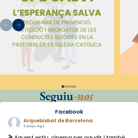
Seguiu
-nos
Facebook
Arquebisbat de Barcelona
3 days ago
🎬 Aquest estiu, cinema per gaudir i també