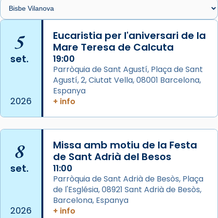
🔗
tinyurl.com/cvu5jmbk
📸 J. Merino
5
Eucaristia per l'aniversari de la
Mare Teresa de Calcuta
Photo
set.
19:00
View on Facebook
·
Share
Parròquia de Sant Agustí, Plaça de Sant
Agustí, 2, Ciutat Vella, 08001 Barcelona,
Arquebisbat de Barcelona
is at Catedral
Espanya
de Barcelona.
2026
+ info
2 weeks ago
Aquest dilluns, 27 de juliol, ha tingut lloc la
missa d’acció de gràcies en agraïment al
8
Missa amb motiu de la Festa
comitè organitzador de la visita apostòlica
de Sant Adrià del Besos
del Sant Pare Lleó XIV a Barcelona, i als
set.
11:00
col·laboradors, a la Catedral de Barcelona.
Parròquia de Sant Adrià de Besòs, Plaça
L’arquebisbe de Barcelona, el cardenal Joan
de l'Església, 08921 Sant Adrià de Besòs,
Josep Omella, ha presidit la missa i l’ha
Barcelona, Espanya
2026
+ info
concelebrat el bisbe auxiliar de Barcelona,