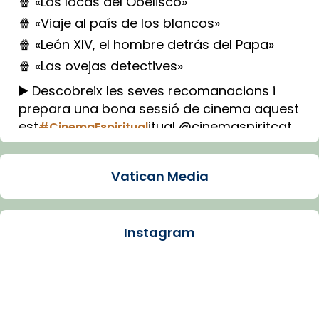
🍿 «Las locas del Obelisco»
🍿 «Viaje al país de los blancos»
🍿 «León XIV, el hombre detrás del Papa»
🍿 «Las ovejas detectives»
▶️ Descobreix les seves recomanacions i
prepara una bona sessió de cinema aquest
est
itual @cinemaspiritcat
#CinemaEspiritual
Imatge: Generada amb IA (OpenAI)
Video
Vatican Media
View on Facebook
·
Share
Instagram
Arquebisbat de Barcelona
1 week ago
La Carmina va patir depressió. Fa gairebé
dos mesos, a l'Estadi Lluís Companys, la
jove va fer arribar el seu testimoni al papa