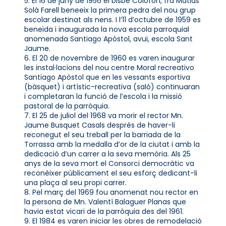
5. El 16 de juny de 1956 el bisbe Colofon, fra Matias
Solà Farell beneeix la primera pedra del nou grup
escolar destinat als nens. I l’11 d’octubre de 1959 es
beneïda i inaugurada la nova escola parroquial
anomenada Santiago Apòstol, avui, escola Sant
Jaume.
6. El 20 de novembre de 1960 es varen inaugurar
les instal·lacions del nou centre Moral recreativo
Santiago Apòstol que en les vessants esportiva
(bàsquet) i artístic-recreativa (saló) continuaran
i completaran la funció de l’escola i la missió
pastoral de la parròquia.
7. El 25 de juliol del 1968 va morir el rector Mn.
Jaume Busquet Casals després de haver-li
reconegut el seu treball per la barriada de la
Torrassa amb la medalla d’or de la ciutat i amb la
dedicació d’un carrer a la seva memòria. Als 25
anys de la seva mort el Consorci democràtic va
reconèixer públicament el seu esforç dedicant-li
una plaça al seu propi carrer.
8. Pel març del 1969 fou anomenat nou rector en
la persona de Mn. Valentí Balaguer Planas que
havia estat vicari de la parròquia des del 1961.
9. El 1984 es varen iniciar les obres de remodelació