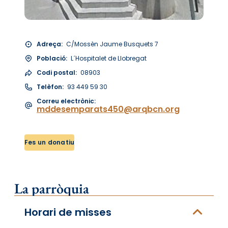
Adreça:
C/Mossèn Jaume Busquets 7
Població:
L´Hospitalet de Llobregat
Codi postal:
08903
Telèfon:
93 449 59 30
Correu electrònic:
mddesemparats450@arqbcn.org
Fes un donatiu
La parròquia
Horari de misses