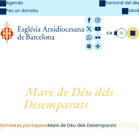
Agenda
Santoral del dia
SAVA
Fes un donatiu
Facebook
Instagram
X / Twitter
YouTube
CA
Me
Cerca
WhatsApp
Flickr
Radio Estel
Catalunya Cristi
Mare de Déu dels
Desemparats
, de L
´Hospitalet de Llobregat
Home
Les parròquies
Mare de Déu dels Desemparats