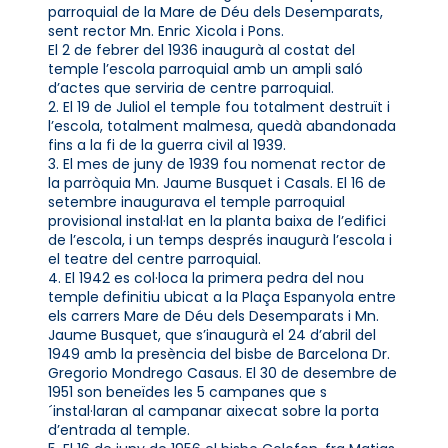
parroquial de la Mare de Déu dels Desemparats,
sent rector Mn. Enric Xicola i Pons.
El 2 de febrer del 1936 inaugurà al costat del
temple l’escola parroquial amb un ampli saló
d’actes que serviria de centre parroquial.
2. El 19 de Juliol el temple fou totalment destruït i
l’escola, totalment malmesa, quedà abandonada
fins a la fi de la guerra civil al 1939.
3. El mes de juny de 1939 fou nomenat rector de
la parròquia Mn. Jaume Busquet i Casals. El 16 de
setembre inaugurava el temple parroquial
provisional instal·lat en la planta baixa de l’edifici
de l’escola, i un temps després inaugurà l’escola i
el teatre del centre parroquial.
4. El 1942 es col·loca la primera pedra del nou
temple definitiu ubicat a la Plaça Espanyola entre
els carrers Mare de Déu dels Desemparats i Mn.
Jaume Busquet, que s’inaugurà el 24 d’abril del
1949 amb la presència del bisbe de Barcelona Dr.
Gregorio Mondrego Casaus. El 30 de desembre de
1951 son beneïdes les 5 campanes que s
´instal·laran al campanar aixecat sobre la porta
d’entrada al temple.