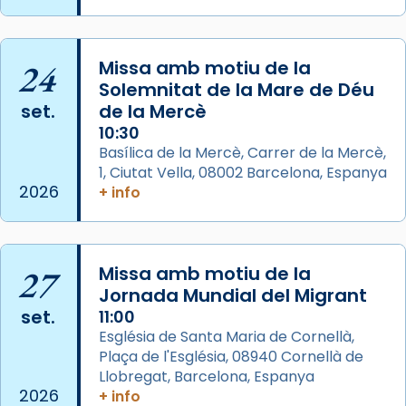
Mons. David Abadías.
📸 Dr. G. Simón
24
Missa amb motiu de la
Photo
Solemnitat de la Mare de Déu
View on Facebook
·
Share
set.
de la Mercè
10:30
Arquebisbat de Barcelona
Basílica de la Mercè, Carrer de la Mercè,
2 weeks ago
1, Ciutat Vella, 08002 Barcelona, Espanya
2026
+ info
Memòria de les santes Juliana i
Semproniana, verges i màrtirs.
Acompanyant la història de sant Cugat, a
27
Missa amb motiu de la
partir de l’Edat Mitjana sorgeix la tradició
Jornada Mundial del Migrant
que les santes Juliana (“relatiu a Júlia”) i
set.
11:00
Semproniana (“relatiu a Semprònia =
Església de Santa Maria de Cornellà,
eterna”) són deixebles seves. I l’any 1667, el
Plaça de l'Església, 08940 Cornellà de
frare Joan Gaspar Roig, afirma en una obra
Llobregat, Barcelona, Espanya
que les santes són filles de l’antiga Iluro.
2026
+ info