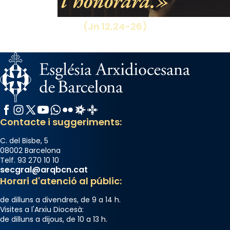
l’honorarà.
(Jn 12,24-26)
Facebook
Instagram
X / Twitter
YouTube
WhatsApp
Flickr
Radio Estel
Catalunya Cristiana
Contacte i suggeriments:
C. del Bisbe, 5
08002 Barcelona
Telf. 93 270 10 10
secgral@arqbcn.cat
Horari d'atenció al públic:
de dilluns a divendres, de 9 a 14 h.
Visites a l'Arxiu Diocesà:
de dilluns a dijous, de 10 a 13 h.