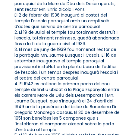
parroquial de la Mare de Déu dels Desemparats,
sent rector Mn. Enric Xicola i Pons.
El 2 de febrer del 1936 inaugurà al costat del
temple l’escola parroquial amb un ampli saló
d’actes que serviria de centre parroquial.
2. El 19 de Juliol el temple fou totalment destruït i
l’escola, totalment malmesa, quedà abandonada
fins a la fi de la guerra civil al 1939.
3. El mes de juny de 1939 fou nomenat rector de
la parròquia Mn. Jaume Busquet i Casals. El 16 de
setembre inaugurava el temple parroquial
provisional instal·lat en la planta baixa de l’edifici
de l’escola, i un temps després inaugurà l’escola i
el teatre del centre parroquial.
4. El 1942 es col·loca la primera pedra del nou
temple definitiu ubicat a la Plaça Espanyola entre
els carrers Mare de Déu dels Desemparats i Mn.
Jaume Busquet, que s’inaugurà el 24 d’abril del
1949 amb la presència del bisbe de Barcelona Dr.
Gregorio Mondrego Casaus. El 30 de desembre de
1951 son beneïdes les 5 campanes que s
´instal·laran al campanar aixecat sobre la porta
d’entrada al temple.