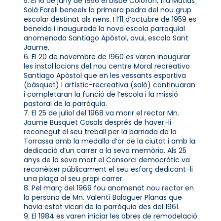
5. El 16 de juny de 1956 el bisbe Colofon, fra Matias
Solà Farell beneeix la primera pedra del nou grup
escolar destinat als nens. I l’11 d’octubre de 1959 es
beneïda i inaugurada la nova escola parroquial
anomenada Santiago Apòstol, avui, escola Sant
Jaume.
6. El 20 de novembre de 1960 es varen inaugurar
les instal·lacions del nou centre Moral recreativo
Santiago Apòstol que en les vessants esportiva
(bàsquet) i artístic-recreativa (saló) continuaran
i completaran la funció de l’escola i la missió
pastoral de la parròquia.
7. El 25 de juliol del 1968 va morir el rector Mn.
Jaume Busquet Casals després de haver-li
reconegut el seu treball per la barriada de la
Torrassa amb la medalla d’or de la ciutat i amb la
dedicació d’un carrer a la seva memòria. Als 25
anys de la seva mort el Consorci democràtic va
reconèixer públicament el seu esforç dedicant-li
una plaça al seu propi carrer.
8. Pel març del 1969 fou anomenat nou rector en
la persona de Mn. Valentí Balaguer Planas que
havia estat vicari de la parròquia des del 1961.
9. El 1984 es varen iniciar les obres de remodelació