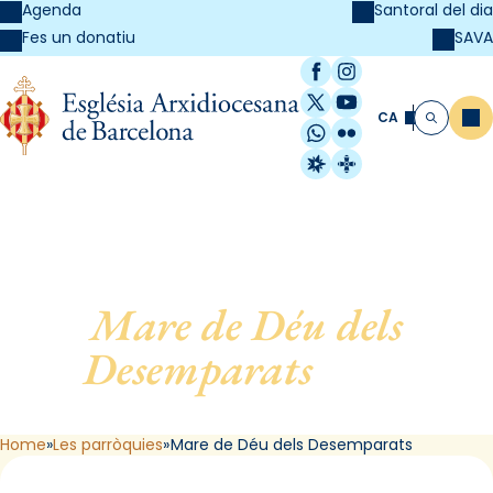
Agenda
Santoral del dia
SAVA
Fes un donatiu
Facebook
Instagram
X / Twitter
YouTube
CA
Me
Cerca
WhatsApp
Flickr
Radio Estel
Catalunya Cristi
Mare de Déu dels
Desemparats
, de L
´Hospitalet de Llobregat
Home
Les parròquies
Mare de Déu dels Desemparats