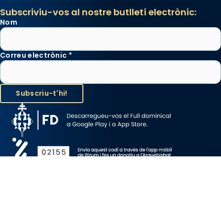
Subscriviu-vos al nostre butlletí electrònic:
Nom
Correu electrònic
*
Avís Legal
Protecció de Dades
Política de Cookies
Canal de denúncia
Copyright 2026 ©ARQUEBISBAT DE BARCELONA, tots els drets
reservats.