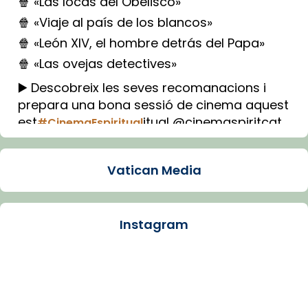
🍿 «Las locas del Obelisco»
🍿 «Viaje al país de los blancos»
🍿 «León XIV, el hombre detrás del Papa»
🍿 «Las ovejas detectives»
▶️ Descobreix les seves recomanacions i
prepara una bona sessió de cinema aquest
est
itual @cinemaspiritcat
#CinemaEspiritual
Imatge: Generada amb IA (OpenAI)
Video
Vatican Media
View on Facebook
·
Share
Instagram
Arquebisbat de Barcelona
2 weeks ago
La Carmina va patir depressió. Fa gairebé
dos mesos, a l'Estadi Lluís Companys, la
jove va fer arribar el seu testimoni al papa