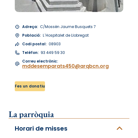
Adreça:
C/Mossèn Jaume Busquets 7
Població:
L´Hospitalet de Llobregat
Codi postal:
08903
Telèfon:
93 449 59 30
Correu electrònic:
mddesemparats450@arqbcn.org
Fes un donatiu
La parròquia
Horari de misses