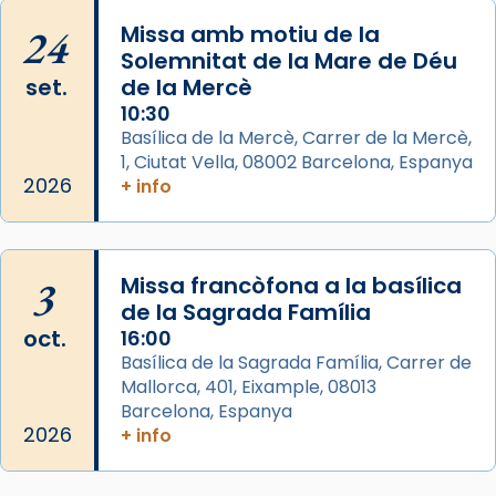
Mons. David Abadías.
24
Missa amb motiu de la
📸 Dr. G. Simón
Solemnitat de la Mare de Déu
set.
de la Mercè
Photo
10:30
View on Facebook
·
Share
Basílica de la Mercè, Carrer de la Mercè,
1, Ciutat Vella, 08002 Barcelona, Espanya
2026
Arquebisbat de Barcelona
+ info
2 weeks ago
Memòria de les santes Juliana i
Semproniana, verges i màrtirs.
3
Missa francòfona a la basílica
de la Sagrada Família
Acompanyant la història de sant Cugat, a
oct.
16:00
partir de l’Edat Mitjana sorgeix la tradició
Basílica de la Sagrada Família, Carrer de
que les santes Juliana (“relatiu a Júlia”) i
Mallorca, 401, Eixample, 08013
Semproniana (“relatiu a Semprònia =
Barcelona, Espanya
eterna”) són deixebles seves. I l’any 1667, el
2026
+ info
frare Joan Gaspar Roig, afirma en una obra
que les santes són filles de l’antiga Iluro.