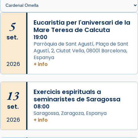
🔗
tinyurl.com/cvu5jmbk
📸 J. Merino
5
Eucaristia per l'aniversari de la
Mare Teresa de Calcuta
Photo
set.
19:00
View on Facebook
·
Share
Parròquia de Sant Agustí, Plaça de Sant
Agustí, 2, Ciutat Vella, 08001 Barcelona,
Arquebisbat de Barcelona
is at Catedral
Espanya
de Barcelona.
2026
+ info
2 weeks ago
Aquest dilluns, 27 de juliol, ha tingut lloc la
missa d’acció de gràcies en agraïment al
13
Exercicis espirituals a
comitè organitzador de la visita apostòlica
seminaristes de Saragossa
del Sant Pare Lleó XIV a Barcelona, i als
set.
08:00
col·laboradors, a la Catedral de Barcelona.
Saragossa, Zaragoza, Espanya
L’arquebisbe de Barcelona, el cardenal Joan
2026
+ info
Josep Omella, ha presidit la missa i l’ha
concelebrat el bisbe auxiliar de Barcelona,