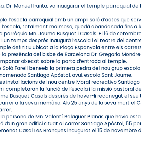
a, Dr. Manuel Irurita, va inaugurar el temple parroquial d
mple l’escola parroquial amb un ampli saló d’actes que servi
 i l’escola, totalment malmesa, quedà abandonada fins a la fi
la parròquia Mn. Jaume Busquet i Casals. El 16 de setembre
la, i un temps després inaugurà l’escola i el teatre del centr
temple definitiu ubicat a la Plaça Espanyola entre els car
mb la presència del bisbe de Barcelona Dr. Gregorio Mondr
ampanar aixecat sobre la porta d’entrada al temple.
as Solà Farell beneeix la primera pedra del nou grup escolar 
anomenada Santiago Apòstol, avui, escola Sant Jaume.
les instal·lacions del nou centre Moral recreativo Santiag
 i completaran la funció de l’escola i la missió pastoral de
 Jaume Busquet Casals després de haver-li reconegut el seu 
n carrer a la seva memòria. Als 25 anys de la seva mort e
arrer.
a persona de Mn. Valentí Balaguer Planas que havia estat v
ió d’un gran edifici situat al carrer Santiago Apòstol, 55 
nomenat Casal Les Branques inaugurat el 15 de novembre d