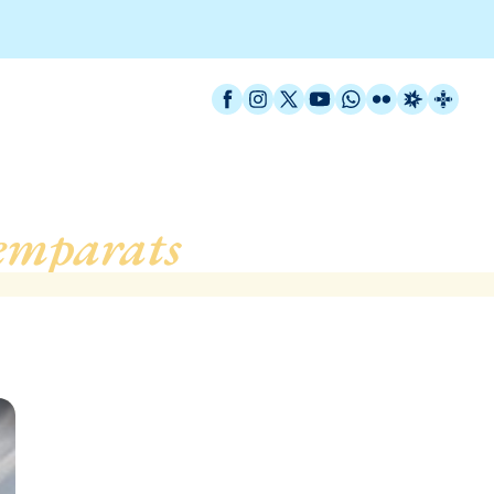
Facebook
Instagram
X / Twitter
YouTube
WhatsApp
Flickr
Radio Est
Catal
emparats
, de L´Hospital