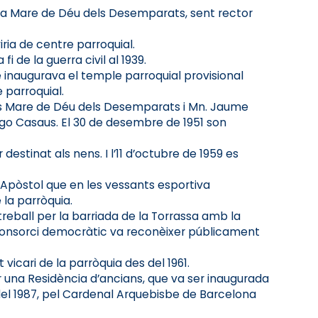
e la Mare de Déu dels Desemparats, sent rector
ria de centre parroquial.
 de la guerra civil al 1939.
 inaugurava el temple parroquial provisional
e parroquial.
rers Mare de Déu dels Desemparats i Mn. Jaume
ego Casaus. El 30 de desembre de 1951 son
destinat als nens. I l’11 d’octubre de 1959 es
o Apòstol que en les vessants esportiva
 la parròquia.
treball per la barriada de la Torrassa amb la
l Consorci democràtic va reconèixer públicament
icari de la parròquia des del 1961.
per una Residència d’ancians, que va ser inaugurada
el 1987, pel Cardenal Arquebisbe de Barcelona