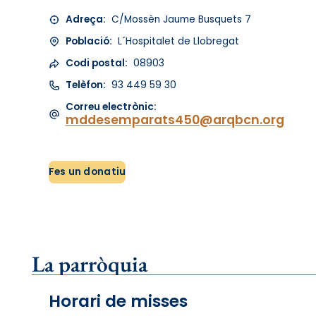
Adreça:
C/Mossèn Jaume Busquets 7
Població:
L´Hospitalet de Llobregat
Codi postal:
08903
Telèfon:
93 449 59 30
Correu electrònic:
mddesemparats450@arqbcn.org
Fes un donatiu
La parròquia
Horari de misses