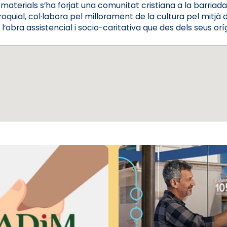
materials s’ha forjat una comunitat cristiana a la barriada 
oquial, col·labora pel millorament de la cultura pel mitjà de 
l’obra assistencial i socio-caritativa que des dels seus or