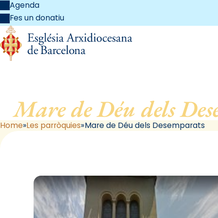
Agenda
Fes un donatiu
Mare de Déu dels Des
Home
Les parròquies
Mare de Déu dels Desemparats