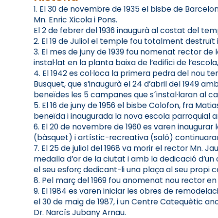
1. El 30 de novembre de 1935 el bisbe de Barcelon
Mn. Enric Xicola i Pons.
El 2 de febrer del 1936 inaugurà al costat del te
2. El 19 de Juliol el temple fou totalment destruït
3. El mes de juny de 1939 fou nomenat rector de 
instal·lat en la planta baixa de l’edifici de l’esco
4. El 1942 es col·loca la primera pedra del nou 
Busquet, que s’inaugurà el 24 d’abril del 1949 a
beneïdes les 5 campanes que s´instal·laran al c
5. El 16 de juny de 1956 el bisbe Colofon, fra Mati
beneïda i inaugurada la nova escola parroquial 
6. El 20 de novembre de 1960 es varen inaugurar 
(bàsquet) i artístic-recreativa (saló) continuaran
7. El 25 de juliol del 1968 va morir el rector Mn.
medalla d’or de la ciutat i amb la dedicació d’u
el seu esforç dedicant-li una plaça al seu propi c
8. Pel març del 1969 fou anomenat nou rector en l
9. El 1984 es varen iniciar les obres de remodelac
el 30 de maig de 1987, i un Centre Catequètic a
Dr. Narcís Jubany Arnau.