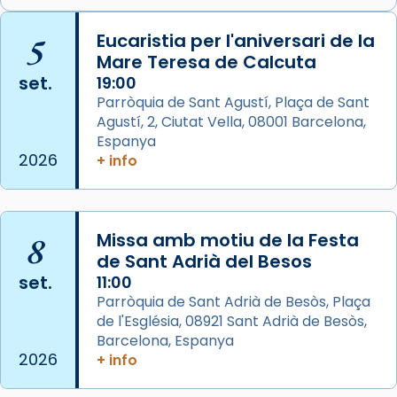
🔗
tinyurl.com/cvu5jmbk
📸 J. Merino
5
Eucaristia per l'aniversari de la
Mare Teresa de Calcuta
Photo
set.
19:00
View on Facebook
·
Share
Parròquia de Sant Agustí, Plaça de Sant
Agustí, 2, Ciutat Vella, 08001 Barcelona,
Arquebisbat de Barcelona
is at Catedral
Espanya
de Barcelona.
2026
+ info
2 weeks ago
Aquest dilluns, 27 de juliol, ha tingut lloc la
missa d’acció de gràcies en agraïment al
8
Missa amb motiu de la Festa
comitè organitzador de la visita apostòlica
de Sant Adrià del Besos
del Sant Pare Lleó XIV a Barcelona, i als
set.
11:00
col·laboradors, a la Catedral de Barcelona.
Parròquia de Sant Adrià de Besòs, Plaça
L’arquebisbe de Barcelona, el cardenal Joan
de l'Església, 08921 Sant Adrià de Besòs,
Josep Omella, ha presidit la missa i l’ha
Barcelona, Espanya
2026
+ info
concelebrat el bisbe auxiliar de Barcelona,
Mons. David Abadías.