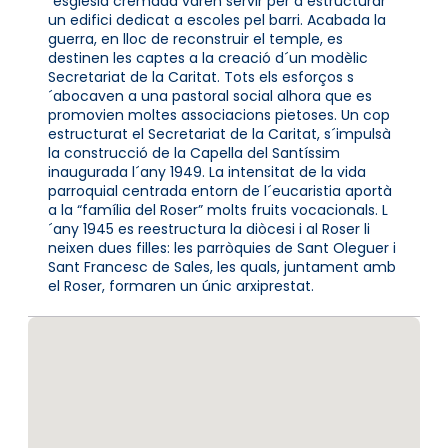
´església cremada varen servir per a estructurar
un edifici dedicat a escoles pel barri. Acabada la
guerra, en lloc de reconstruir el temple, es
destinen les captes a la creació d´un modèlic
Secretariat de la Caritat. Tots els esforços s
´abocaven a una pastoral social alhora que es
promovien moltes associacions pietoses. Un cop
estructurat el Secretariat de la Caritat, s´impulsà
la construcció de la Capella del Santíssim
inaugurada l´any 1949. La intensitat de la vida
parroquial centrada entorn de l´eucaristia aportà
a la “família del Roser” molts fruits vocacionals. L
´any 1945 es reestructura la diòcesi i al Roser li
neixen dues filles: les parròquies de Sant Oleguer i
Sant Francesc de Sales, les quals, juntament amb
el Roser, formaren un únic arxiprestat.