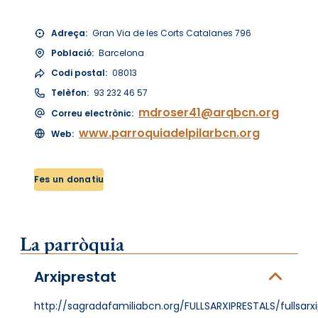
Adreça:
Gran Via de les Corts Catalanes 796
Població:
Barcelona
Codi postal:
08013
Telèfon:
93 232 46 57
mdroser41@arqbcn.org
Correu electrònic:
www.parroquiadelpilarbcn.org
Web:
Fes un donatiu
La parròquia
Arxiprestat
http://sagradafamiliabcn.org/FULLSARXIPRESTALS/fullsarx