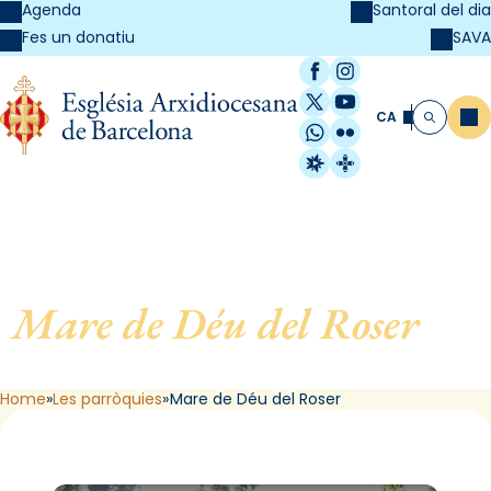
Agenda
Santoral del dia
SAVA
Fes un donatiu
Facebook
Instagram
X / Twitter
YouTube
CA
Me
Cerca
WhatsApp
Flickr
Radio Estel
Catalunya Cristi
Mare de Déu del Roser
, de
Barcelona
Home
Les parròquies
Mare de Déu del Roser