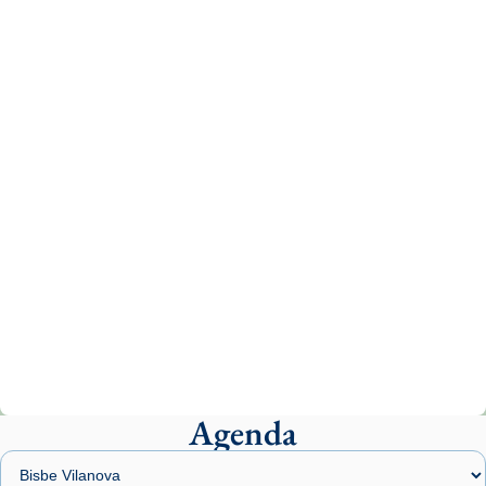
Recupera l'entrevista comp
Vatican
tican News 👇
News
www.vaticannews.va/es/iglesia/news/2026-
07/carmina-historia-depresion-papa-viaje-
espana-testimoni...
Photo
View on Facebook
·
Share
Arquebisbat de Barcelona
2 weeks ago
«Avui les santes Juliana i Semproniana ens
ajuden a alçar la mirada»
Mons. Sergi Gordo, bisbe de Tortosa, ha
presidit aquest 27 de juliol la missa de Les
Agenda
Santes de Mataró.