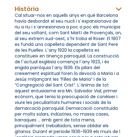
Història
Cal situar-nos en aquells anys en què Barcelona
havia desbordat el seu nucli i s´expansionava de
riu a riu i s´annexionava a poc a poc els municipis
del seu voltant, com Sant Martí de Provençals, on,
al seu extrem sud-oest, s´hi troba el Roser. El 1907
es fundà una capelleta dependent de Sant Pere
de les Puelles. L´any 1920 la capelleta es
constitueix en tinença parroquial. La construcció
de l´actual església comença l´any 1923, i és
erigida parròquia l´any 1936. Els pilars del
creixement espiritual foren la devoció a Maria i a
Jesús mitjançant les “Filles de Maria” i de la
“Congregació del Sant Crist”. L´ànima de tot
aquest entusiasme era Mn. Salvador Vial, primer
ecònom, que tenia la preocupació de conèixer i
viure les peculiaritats humanes i socials de la
demarcació parroquial. Demarcació constituïda
per molts solars, indústries, no massa cases,
barraques … amb gent de tota mena,
principalment treballadors, sense oblidar els
gitanos. Durant el període 1936-1939 els murs de l