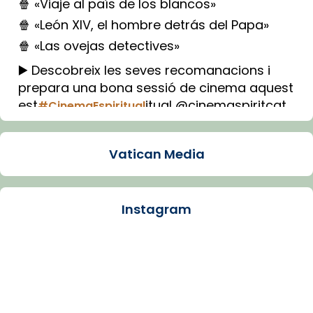
🍿 «Viaje al país de los blancos»
🍿 «León XIV, el hombre detrás del Papa»
🍿 «Las ovejas detectives»
▶️ Descobreix les seves recomanacions i
prepara una bona sessió de cinema aquest
est
itual @cinemaspiritcat
#CinemaEspiritual
Imatge: Generada amb IA (OpenAI)
Video
Vatican Media
View on Facebook
·
Share
Instagram
Arquebisbat de Barcelona
1 week ago
La Carmina va patir depressió. Fa gairebé
dos mesos, a l'Estadi Lluís Companys, la
jove va fer arribar el seu testimoni al papa
Lleó XIV.