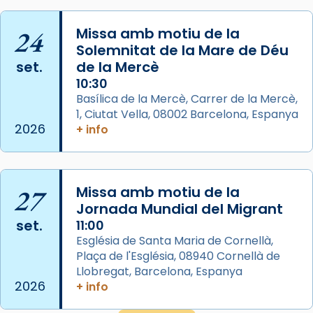
📸 Dr. G. Simón
24
Missa amb motiu de la
Photo
Solemnitat de la Mare de Déu
View on Facebook
·
Share
set.
de la Mercè
10:30
Arquebisbat de Barcelona
Basílica de la Mercè, Carrer de la Mercè,
2 weeks ago
1, Ciutat Vella, 08002 Barcelona, Espanya
2026
+ info
Memòria de les santes Juliana i
Semproniana, verges i màrtirs.
Acompanyant la història de sant Cugat, a
27
Missa amb motiu de la
partir de l’Edat Mitjana sorgeix la tradició
Jornada Mundial del Migrant
que les santes Juliana (“relatiu a Júlia”) i
set.
11:00
Semproniana (“relatiu a Semprònia =
Església de Santa Maria de Cornellà,
eterna”) són deixebles seves. I l’any 1667, el
Plaça de l'Església, 08940 Cornellà de
frare Joan Gaspar Roig, afirma en una obra
Llobregat, Barcelona, Espanya
que les santes són filles de l’antiga Iluro.
2026
+ info
Mataró en reivindicarà les relíquies fins que