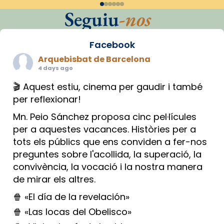
Seguiu
-nos
Facebook
Arquebisbat de Barcelona
4 days ago
🎬 Aquest estiu, cinema per gaudir i també
per reflexionar!
Mn. Peio Sánchez proposa cinc pel·lícules
per a aquestes vacances. Històries per a
tots els públics que ens conviden a fer-nos
preguntes sobre l'acollida, la superació, la
convivència, la vocació i la nostra manera
de mirar els altres.
🍿 «El día de la revelación»
🍿 «Las locas del Obelisco»