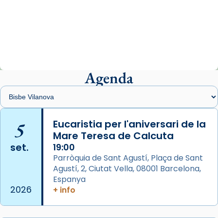
Arquebisbat de Barcelona
2 weeks ago
«Avui les santes Juliana i Semproniana ens
ajuden a alçar la mirada»
Mons. Sergi Gordo, bisbe de Tortosa, ha
presidit aquest 27 de juliol la missa de Les
Agenda
Santes de Mataró.
🔗
tinyurl.com/cvu5jmbk
📸 J. Merino
5
Eucaristia per l'aniversari de la
Mare Teresa de Calcuta
Photo
set.
19:00
View on Facebook
·
Share
Parròquia de Sant Agustí, Plaça de Sant
Agustí, 2, Ciutat Vella, 08001 Barcelona,
Arquebisbat de Barcelona
is at Catedral
Espanya
de Barcelona.
2026
+ info
2 weeks ago
Aquest dilluns, 27 de juliol, ha tingut lloc la