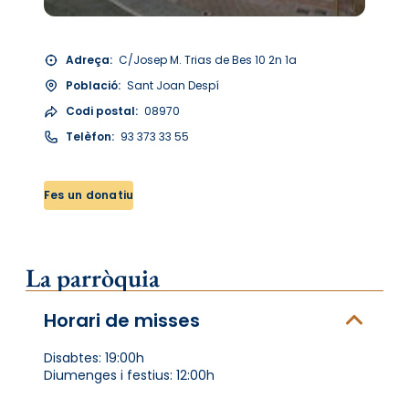
Adreça:
C/Josep M. Trias de Bes 10 2n 1a
Població:
Sant Joan Despí
Codi postal:
08970
Telèfon:
93 373 33 55
Fes un donatiu
La parròquia
Horari de misses
Disabtes: 19:00h
Diumenges i festius: 12:00h