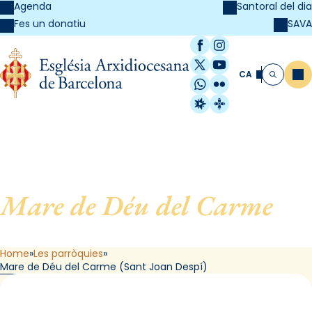
Agenda
Santoral del dia
SAVA
Fes un donatiu
Facebook
Instagram
X / Twitter
YouTube
CA
Me
Cerca
WhatsApp
Flickr
Radio Estel
Catalunya Cristi
Mare de Déu del Carme
, de
Sant Joan Despí
Home
Les parròquies
Mare de Déu del Carme (Sant Joan Despí)