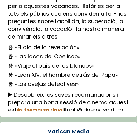
per a aquestes vacances. Històries per a
tots els públics que ens conviden a fer-nos
preguntes sobre l'acollida, la superació, la
convivència, la vocació i la nostra manera
de mirar els altres.
🍿 «El día de la revelación»
🍿 «Las locas del Obelisco»
🍿 «Viaje al país de los blancos»
🍿 «León XIV, el hombre detrás del Papa»
🍿 «Las ovejas detectives»
▶️ Descobreix les seves recomanacions i
prepara una bona sessió de cinema aquest
est
itual @cinemaspiritcat
#CinemaEspiritual
Imatge: Generada amb IA (OpenAI)
Video
Vatican Media