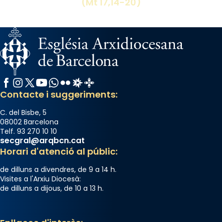
(Mt 17,14-20)
diablesses amb música i ball propis. Festa
gran a Mataró.
«Si vols saber què és calor, ves per les
Santes a Mataró»🥵.
Photo
Facebook
Instagram
X / Twitter
YouTube
WhatsApp
Flickr
Radio Estel
Catalunya Cristiana
View on Facebook
·
Share
Contacte i suggeriments:
C. del Bisbe, 5
08002 Barcelona
Telf. 93 270 10 10
secgral@arqbcn.cat
Horari d'atenció al públic:
de dilluns a divendres, de 9 a 14 h.
Visites a l'Arxiu Diocesà:
de dilluns a dijous, de 10 a 13 h.