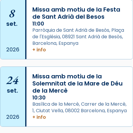
missa d’acció de gràcies en agraïment al
8
Missa amb motiu de la Festa
comitè organitzador de la visita apostòlica
de Sant Adrià del Besos
del Sant Pare Lleó XIV a Barcelona, i als
set.
11:00
col·laboradors, a la Catedral de Barcelona.
Parròquia de Sant Adrià de Besòs, Plaça
L’arquebisbe de Barcelona, el cardenal Joan
de l'Església, 08921 Sant Adrià de Besòs,
Josep Omella, ha presidit la missa i l’ha
Barcelona, Espanya
2026
+ info
concelebrat el bisbe auxiliar de Barcelona,
Mons. David Abadías.
📸 Dr. G. Simón
24
Missa amb motiu de la
Photo
Solemnitat de la Mare de Déu
View on Facebook
·
Share
set.
de la Mercè
10:30
Arquebisbat de Barcelona
Basílica de la Mercè, Carrer de la Mercè,
2 weeks ago
1, Ciutat Vella, 08002 Barcelona, Espanya
2026
+ info
Memòria de les santes Juliana i
Semproniana, verges i màrtirs.