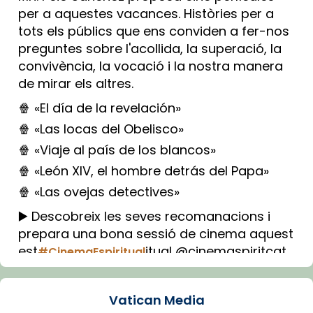
per a aquestes vacances. Històries per a
tots els públics que ens conviden a fer-nos
preguntes sobre l'acollida, la superació, la
convivència, la vocació i la nostra manera
de mirar els altres.
🍿 «El día de la revelación»
🍿 «Las locas del Obelisco»
🍿 «Viaje al país de los blancos»
🍿 «León XIV, el hombre detrás del Papa»
🍿 «Las ovejas detectives»
▶️ Descobreix les seves recomanacions i
prepara una bona sessió de cinema aquest
est
itual @cinemaspiritcat
#CinemaEspiritual
Imatge: Generada amb IA (OpenAI)
Video
Vatican Media