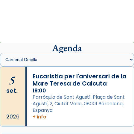
Arquebisbat de Barcelona
2 weeks ago
«Avui les santes Juliana i Semproniana ens
ajuden a alçar la mirada»
Mons. Sergi Gordo, bisbe de Tortosa, ha
presidit aquest 27 de juliol la missa de Les
Agenda
Santes de Mataró.
🔗
tinyurl.com/cvu5jmbk
📸 J. Merino
5
Eucaristia per l'aniversari de la
Mare Teresa de Calcuta
Photo
set.
19:00
View on Facebook
·
Share
Parròquia de Sant Agustí, Plaça de Sant
Agustí, 2, Ciutat Vella, 08001 Barcelona,
Arquebisbat de Barcelona
is at Catedral
Espanya
de Barcelona.
2026
+ info
2 weeks ago
Aquest dilluns, 27 de juliol, ha tingut lloc la