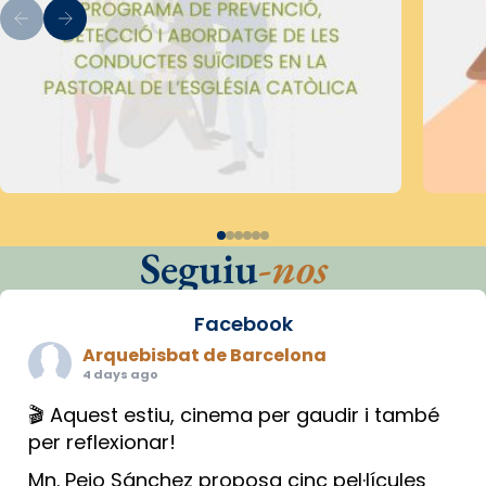
Seguiu
-nos
Facebook
Arquebisbat de Barcelona
4 days ago
🎬 Aquest estiu, cinema per gaudir i també
per reflexionar!
Mn. Peio Sánchez proposa cinc pel·lícules