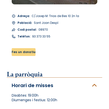
Adreça:
C/Josep M. Trias de Bes 10 2n 1a
Població:
Sant Joan Despí
Codi postal:
08970
Telèfon:
93 373 33 55
Fes un donatiu
La parròquia
Horari de misses
Disabtes: 19:00h
Diumenges i festius: 12:00h