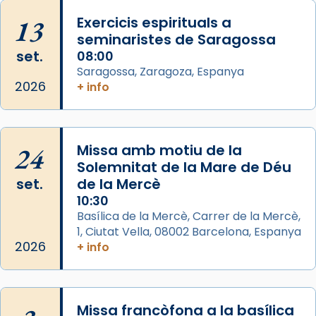
missa d’acció de gràcies en agraïment al
13
Exercicis espirituals a
comitè organitzador de la visita apostòlica
seminaristes de Saragossa
del Sant Pare Lleó XIV a Barcelona, i als
set.
08:00
col·laboradors, a la Catedral de Barcelona.
Saragossa, Zaragoza, Espanya
L’arquebisbe de Barcelona, el cardenal Joan
2026
+ info
Josep Omella, ha presidit la missa i l’ha
concelebrat el bisbe auxiliar de Barcelona,
Mons. David Abadías.
24
Missa amb motiu de la
📸 Dr. G. Simón
Solemnitat de la Mare de Déu
set.
de la Mercè
Photo
10:30
View on Facebook
·
Share
Basílica de la Mercè, Carrer de la Mercè,
1, Ciutat Vella, 08002 Barcelona, Espanya
2026
Arquebisbat de Barcelona
+ info
2 weeks ago
Memòria de les santes Juliana i
Semproniana, verges i màrtirs.
Missa francòfona a la basílica