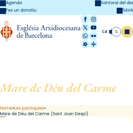
Agenda
Santoral del dia
SAVA
Fes un donatiu
Facebook
Instagram
X / Twitter
YouTube
CA
Me
Cerca
WhatsApp
Flickr
Radio Estel
Catalunya Cristi
Mare de Déu del Carme
, de
Sant Joan Despí
Home
Les parròquies
Mare de Déu del Carme (Sant Joan Despí)