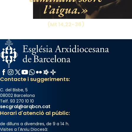
l’aigua.
Photo
View on Facebook
·
Share
(Mt 14,22-36)
Facebook
Instagram
X / Twitter
YouTube
WhatsApp
Flickr
Radio Estel
Catalunya Cristiana
Contacte i suggeriments:
C. del Bisbe, 5
08002 Barcelona
Telf. 93 270 10 10
secgral@arqbcn.cat
Horari d'atenció al públic:
de dilluns a divendres, de 9 a 14 h.
Visites a l'Arxiu Diocesà: