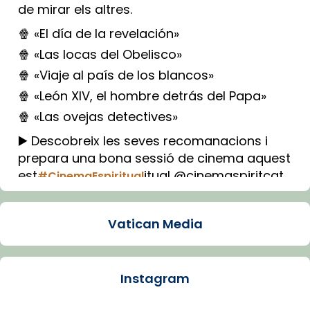
de mirar els altres.
🍿 «El día de la revelación»
🍿 «Las locas del Obelisco»
🍿 «Viaje al país de los blancos»
🍿 «León XIV, el hombre detrás del Papa»
🍿 «Las ovejas detectives»
▶️ Descobreix les seves recomanacions i
prepara una bona sessió de cinema aquest
est
itual @cinemaspiritcat
#CinemaEspiritual
Imatge: Generada amb IA (OpenAI)
Video
Vatican Media
View on Facebook
·
Share
Instagram
Arquebisbat de Barcelona
1 week ago