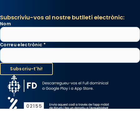
Subscriviu-vos al nostre butlletí electrònic:
Nom
Correu electrònic
*
Avís Legal
Protecció de Dades
Política de Cookies
Canal de denúncia
Copyright 2026 ©ARQUEBISBAT DE BARCELONA, tots els drets