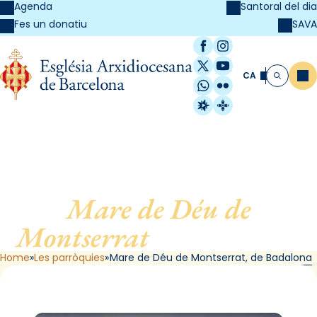
Agenda
Santoral del dia
SAVA
Fes un donatiu
Facebook
Instagram
X / Twitter
YouTube
CA
Me
Cerca
WhatsApp
Flickr
Radio Estel
Catalunya Cristi
Mare de Déu de
Montserrat
, de Badalona
Home
Les parròquies
Mare de Déu de Montserrat, de Badalona