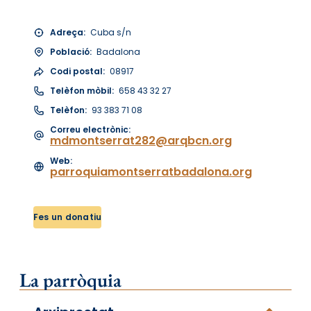
Adreça:
Cuba s/n
Població:
Badalona
Codi postal:
08917
Telèfon mòbil:
658 43 32 27
Telèfon:
93 383 71 08
Correu electrònic:
mdmontserrat282@arqbcn.org
Web:
parroquiamontserratbadalona.org
Fes un donatiu
La parròquia