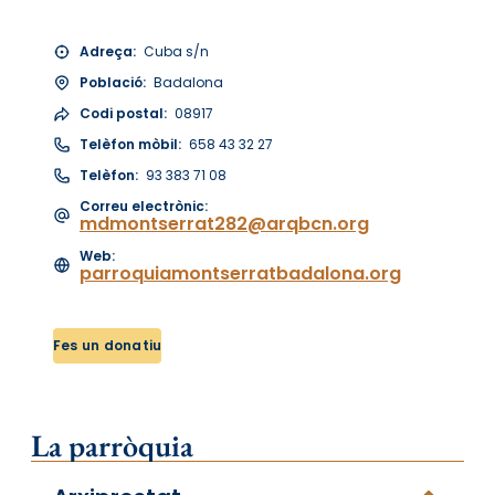
Adreça:
Cuba s/n
Població:
Badalona
Codi postal:
08917
Telèfon mòbil:
658 43 32 27
Telèfon:
93 383 71 08
Correu electrònic:
mdmontserrat282@arqbcn.org
Web:
parroquiamontserratbadalona.org
Fes un donatiu
La parròquia