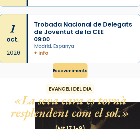
Photo
View on Facebook
·
Share
1
Trobada Nacional de Delegats
de Joventut de la CEE
oct.
09:00
Madrid, Espanya
2026
+ info
Esdeveniments
EVANGELI DEL DIA
La seva cara es tornà
resplendent com el sol.
(Mt 17,1-9)