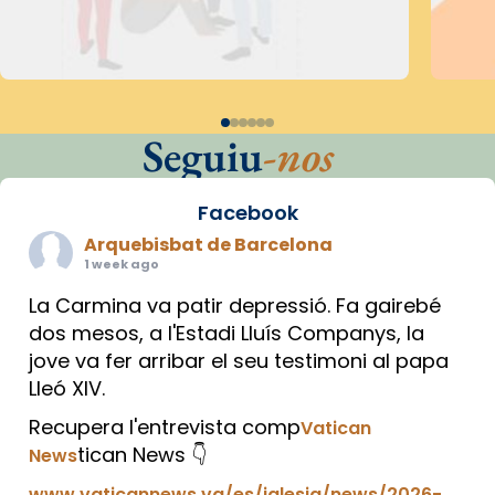
Seguiu
-nos
Facebook
Arquebisbat de Barcelona
1 week ago
La Carmina va patir depressió. Fa gairebé
dos mesos, a l'Estadi Lluís Companys, la
jove va fer arribar el seu testimoni al papa
Lleó XIV.
Recupera l'entrevista comp
Vatican
tican News 👇
News
www.vaticannews.va/es/iglesia/news/2026-