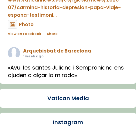
07/carmina-historia-depresion-papa-viaje-
espana-testimoni...
Photo
View on Facebook
·
Share
Arquebisbat de Barcelona
1 week ago
«Avui les santes Juliana i Semproniana ens
ajuden a alçar la mirada»
Mons. Sergi Gordo, bisbe de Tortosa, ha
presidit aquest 27 de juliol la missa de Les
Vatican Media
Santes de Mataró.
🔗
tinyurl.com/cvu5jmbk
📸 J. Merino
Instagram
Photo