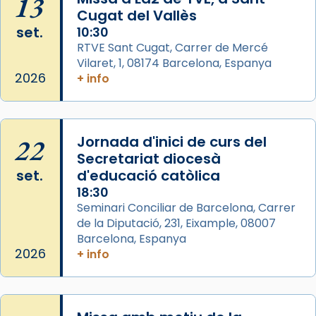
13
Cugat del Vallès
italianitzant; s’interpreta per privilegi
set.
10:30
pontifici, amb orquestra i cor, i té una
RTVE Sant Cugat, Carrer de Mercé
duració aproximada de tres hores. Després,
Vilaret, 1, 08174 Barcelona, Espanya
processó (recuperada el 1972) al voltant
2026
+ info
del temple amb les relíquies de les santes.
Des de 1985 hi participa també un grup de
diablesses amb música i ball propis. Festa
22
gran a Mataró.
Jornada d'inici de curs del
Secretariat diocesà
«Si vols saber què és calor, ves per les
set.
d'educació catòlica
Santes a Mataró»🥵.
18:30
Photo
Seminari Conciliar de Barcelona, Carrer
de la Diputació, 231, Eixample, 08007
View on Facebook
·
Share
Barcelona, Espanya
2026
+ info
Arquebisbat de Barcelona
2 weeks ago
Jaume, fill de Zebedeu, és juntament amb el