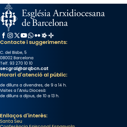
Facebook
Instagram
X / Twitter
YouTube
WhatsApp
Flickr
Radio Estel
Catalunya Cristiana
Contacte i suggeriments:
C. del Bisbe, 5
08002 Barcelona
Telf. 93 270 10 10
secgral@arqbcn.cat
Horari d'atenció al públic:
de dilluns a divendres, de 9 a 14 h.
Visites a l'Arxiu Diocesà:
de dilluns a dijous, de 10 a 13 h.
Enllaços d'interès:
Santa Seu
Conferència Episcopal Espanyola