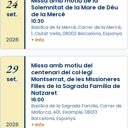
24
Missa amb motiu de la
seu germà Joan i Pere un dels que
Solemnitat de la Mare de Déu
acompanyava més de prop Jesús.
set.
de la Mercè
Segons el llibre dels Fets (12,2) fou el primer
10:30
apòstol màrtir, decapitat a Jerusalem per
Basílica de la Mercè, Carrer de la Mercè,
1, Ciutat Vella, 08002 Barcelona, Espanya
Herodes Agripa (vers l'any 44).
2026
+ info
Patró de Galícia, després de les invasions
musulmanes fou venerat com a patró dels
Regnes castellans i més tard de tota
29
Missa amb motiu del
Espanya.
centenari del col·legi
El seu sepulcre a Compostela fou un gran
set.
Montserrat, de les Missioneres
centre de peregrinacions medievals de tot
Filles de la Sagrada Família de
el món cristià, després de Roma i terra
Natzaret
Santa.
16:00
Basílica de la Sagrada Família, Carrer de
«A Raïms de Sant Jaume, raïms aigualits;
Mallorca, 401, Eixample, 08013
raïms de setembre te'n llepes els dits»,
Barcelona, Espanya
segons una dita popular.
2026
+ info