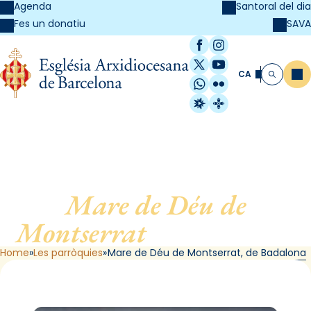
Agenda
Santoral del dia
SAVA
Fes un donatiu
Facebook
Instagram
X / Twitter
YouTube
CA
Me
Cerca
WhatsApp
Flickr
Radio Estel
Catalunya Cristi
Mare de Déu de
Montserrat
, de Badalona
Home
Les parròquies
Mare de Déu de Montserrat, de Badalona