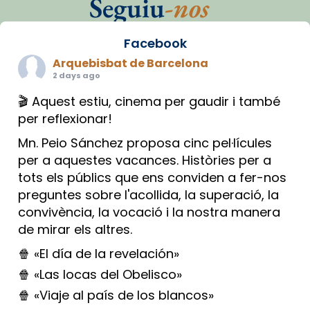
Seguiu
-nos
Facebook
Arquebisbat de Barcelona
2 days ago
🎬 Aquest estiu, cinema per gaudir i també
per reflexionar!
Mn. Peio Sánchez proposa cinc pel·lícules
per a aquestes vacances. Històries per a
tots els públics que ens conviden a fer-nos
preguntes sobre l'acollida, la superació, la
convivència, la vocació i la nostra manera
de mirar els altres.
🍿 «El día de la revelación»
🍿 «Las locas del Obelisco»
🍿 «Viaje al país de los blancos»