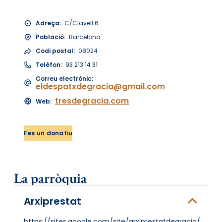
Adreça:
C/Clavell 6
Població:
Barcelona
Codi postal:
08024
Telèfon:
93 213 14 31
Correu electrònic:
eldespatxdegracia@gmail.com
tresdegracia.com
Web:
Fes un donatiu
La parròquia
Arxiprestat
https://sites.google.com/site/arxiprestatdegracia/