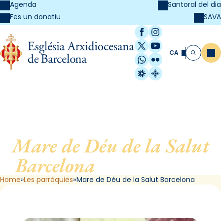
Agenda
Santoral del dia
SAVA
Fes un donatiu
Facebook
Instagram
X / Twitter
YouTube
CA
Me
Cerca
WhatsApp
Flickr
Radio Estel
Catalunya Cristi
Mare de Déu de la Salut
Barcelona
, de Barcelona
Home
Les parròquies
Mare de Déu de la Salut Barcelona