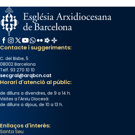
Photo
View on Facebook
·
Share
Arquebisbat de Barcelona
Facebook
Instagram
X / Twitter
YouTube
WhatsApp
Flickr
Radio Estel
Catalunya Cristiana
2 weeks ago
Contacte i suggeriments:
Memòria de les santes Juliana i
Semproniana, verges i màrtirs.
C. del Bisbe, 5
08002 Barcelona
Acompanyant la història de sant Cugat, a
Telf. 93 270 10 10
secgral@arqbcn.cat
partir de l’Edat Mitjana sorgeix la tradició
Horari d'atenció al públic:
que les santes Juliana (“relatiu a Júlia”) i
Semproniana (“relatiu a Semprònia =
de dilluns a divendres, de 9 a 14 h.
eterna”) són deixebles seves. I l’any 1667, el
Visites a l'Arxiu Diocesà:
de dilluns a dijous, de 10 a 13 h.
frare Joan Gaspar Roig, afirma en una obra
que les santes són filles de l’antiga Iluro.
Mataró en reivindicarà les relíquies fins que
Enllaços d'interès:
les aconseguirà el 1772. L’ofici que es canta
Santa Seu