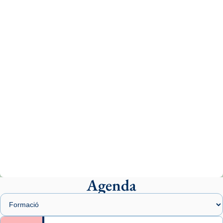
tican News 👇
News
www.vaticannews.va/es/iglesia/news/2026-
07/carmina-historia-depresion-papa-viaje-
espana-testimoni...
Photo
View on Facebook
·
Share
Arquebisbat de Barcelona
1 week ago
«Avui les santes Juliana i Semproniana ens
ajuden a alçar la mirada»
Mons. Sergi Gordo, bisbe de Tortosa, ha
presidit aquest 27 de juliol la missa de Les
Agenda
Santes de Mataró.
🔗
tinyurl.com/cvu5jmbk