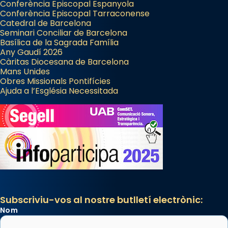
a la “Missa de les Santes” (“Missa de
Conferència Episcopal Espanyola
Conferència Episcopal Tarraconense
Glòria”) fou composta el 1848 per Mn.
Catedral de Barcelona
Manuel Blanch, amb aire d’òpera
Seminari Conciliar de Barcelona
italianitzant; s’interpreta per privilegi
Basílica de la Sagrada Família
Any Gaudí 2026
pontifici, amb orquestra i cor, i té una
Càritas Diocesana de Barcelona
duració aproximada de tres hores. Després,
Mans Unides
processó (recuperada el 1972) al voltant
Obres Missionals Pontifícies
Ajuda a l’Església Necessitada
del temple amb les relíquies de les santes.
Des de 1985 hi participa també un grup de
diablesses amb música i ball propis. Festa
gran a Mataró.
«Si vols saber què és calor, ves per les
Santes a Mataró»🥵.
Photo
View on Facebook
·
Share
Subscriviu-vos al nostre butlletí electrònic:
Nom