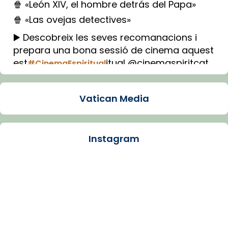
🍿 «León XIV, el hombre detrás del Papa»
🍿 «Las ovejas detectives»
▶️ Descobreix les seves recomanacions i
prepara una bona sessió de cinema aquest
est
itual @cinemaspiritcat
#CinemaEspiritual
Imatge: Generada amb IA (OpenAI)
Video
Vatican Media
View on Facebook
·
Share
Instagram
Arquebisbat de Barcelona
1 week ago
La Carmina va patir depressió. Fa gairebé
dos mesos, a l'Estadi Lluís Companys, la
jove va fer arribar el seu testimoni al papa
Lleó XIV.
Recupera l'entrevista comp
Vatican