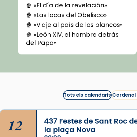
🍿 «El día de la revelación»
🍿 «Las locas del Obelisco»
🍿 «Viaje al país de los blancos»
🍿 «León XIV, el hombre detrás
del Papa»
🍿 «Las ovejas detectives»
▶️ Descobreix les seves
recomanacions i prepara una
bona sessió de cinema aquest
est
itual
#CinemaEspiritual
Tots els calendaris
Cardenal
@cinemaspiritcat
Imatge: Generada amb IA
(OpenAI)
12
437 Festes de Sant Roc d
Video
la plaça Nova
View on Facebook
·
Share