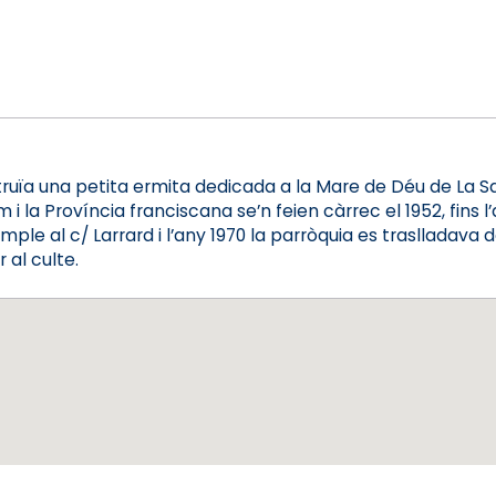
truïa una petita ermita dedicada a la Mare de Déu de La S
 i la Província franciscana se’n feien càrrec el 1952, fins l
le al c/ Larrard i l’any 1970 la parròquia es traslladava d
 al culte.