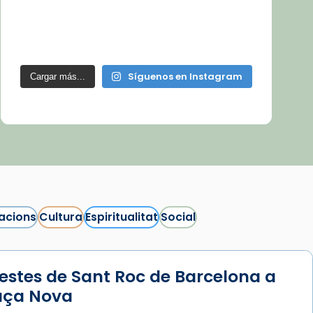
Síguenos en Instagram
Cargar más...
acions
Cultura
Espiritualitat
Social
estes de Sant Roc de Barcelona a
laça Nova