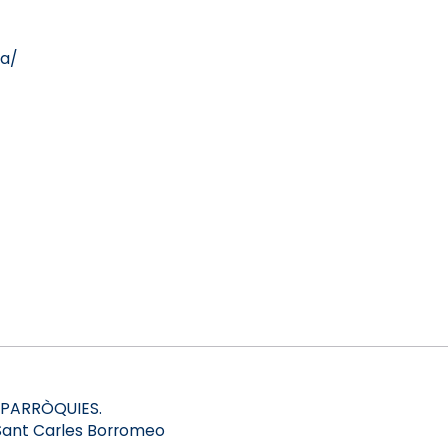
ia/
 PARRÒQUIES.
 Sant Carles Borromeo