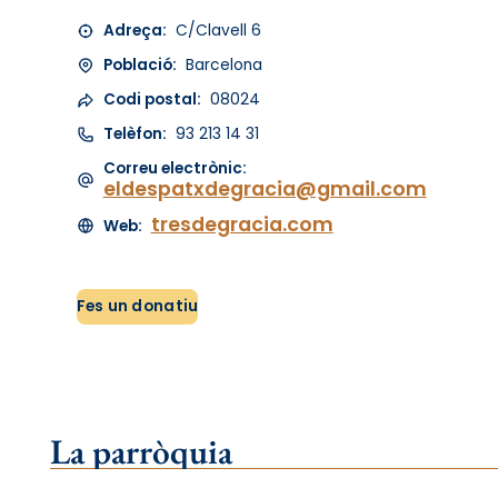
Adreça:
C/Clavell 6
Població:
Barcelona
Codi postal:
08024
Telèfon:
93 213 14 31
Correu electrònic:
eldespatxdegracia@gmail.com
tresdegracia.com
Web:
Fes un donatiu
La parròquia