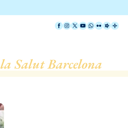
Facebook
Instagram
X / Twitter
YouTube
WhatsApp
Flickr
Radio Est
Catal
la Salut Barcelona
, de