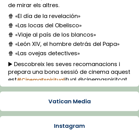
de mirar els altres.
🍿 «El día de la revelación»
🍿 «Las locas del Obelisco»
🍿 «Viaje al país de los blancos»
🍿 «León XIV, el hombre detrás del Papa»
🍿 «Las ovejas detectives»
▶️ Descobreix les seves recomanacions i
prepara una bona sessió de cinema aquest
est
itual @cinemaspiritcat
#CinemaEspiritual
Imatge: Generada amb IA (OpenAI)
Video
Vatican Media
View on Facebook
·
Share
Instagram
Arquebisbat de Barcelona
1 week ago