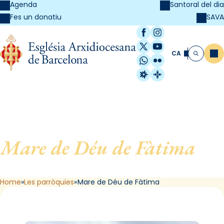
Agenda
Santoral del dia
SAVA
Fes un donatiu
Facebook
Instagram
X / Twitter
YouTube
CA
Me
Cerca
WhatsApp
Flickr
Radio Estel
Catalunya Cristi
Mare de Déu de Fàtima
, de
Barcelona
Home
Les parròquies
Mare de Déu de Fàtima