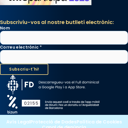
Santes a Mataró»🥵.
Photo
View on Facebook
·
Share
Subscriviu-vos al nostre butlletí electrònic:
Nom
Correu electrònic
*
Avís Legal
Protecció de Dades
Política de Cookies
Canal de denúncia