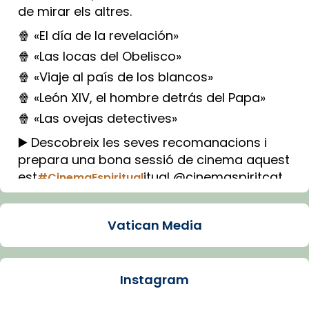
de mirar els altres.
🍿 «El día de la revelación»
🍿 «Las locas del Obelisco»
🍿 «Viaje al país de los blancos»
🍿 «León XIV, el hombre detrás del Papa»
🍿 «Las ovejas detectives»
▶️ Descobreix les seves recomanacions i
prepara una bona sessió de cinema aquest
est
itual @cinemaspiritcat
#CinemaEspiritual
Imatge: Generada amb IA (OpenAI)
Video
Vatican Media
View on Facebook
·
Share
Instagram
Arquebisbat de Barcelona
1 week ago