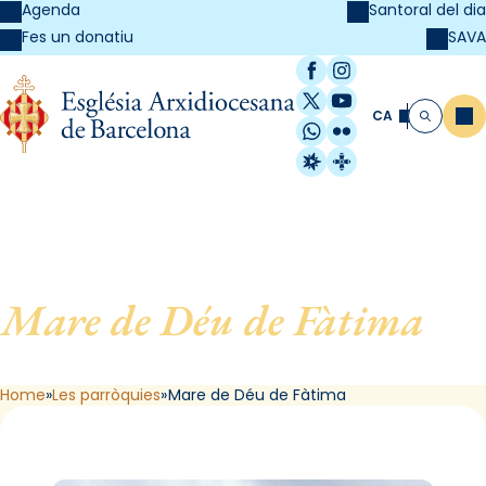
Agenda
Santoral del dia
SAVA
Fes un donatiu
Facebook
Instagram
X / Twitter
YouTube
CA
Me
Cerca
WhatsApp
Flickr
Radio Estel
Catalunya Cristi
Mare de Déu de Fàtima
, de
Barcelona
Home
Les parròquies
Mare de Déu de Fàtima