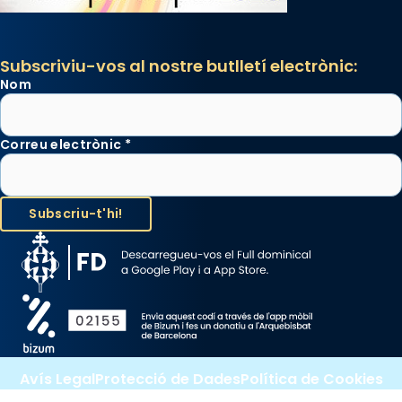
Subscriviu-vos al nostre butlletí electrònic:
Nom
Correu electrònic
*
Avís Legal
Protecció de Dades
Política de Cookies
Canal de denúncia