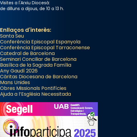
Santes a Mataró»🥵.
Visites a l'Arxiu Diocesà:
de dilluns a dijous, de 10 a 13 h.
Photo
View on Facebook
·
Share
Enllaços d'interès:
Santa Seu
Conferència Episcopal Espanyola
Conferència Episcopal Tarraconense
Catedral de Barcelona
Seminari Conciliar de Barcelona
Basílica de la Sagrada Família
Any Gaudí 2026
Càritas Diocesana de Barcelona
Mans Unides
Obres Missionals Pontifícies
Ajuda a l’Església Necessitada