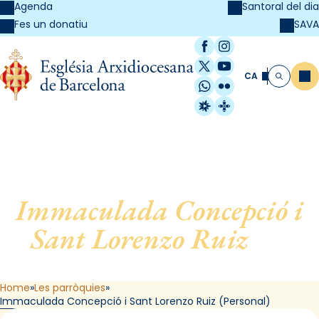
Agenda
Santoral del dia
SAVA
Fes un donatiu
Facebook
Instagram
X / Twitter
YouTube
CA
Me
Cerca
WhatsApp
Flickr
Radio Estel
Catalunya Cristi
Immaculada Concepció i
Sant Lorenzo Ruiz
, de
Barcelona (Personal)
Home
Les parròquies
Immaculada Concepció i Sant Lorenzo Ruiz (Personal)