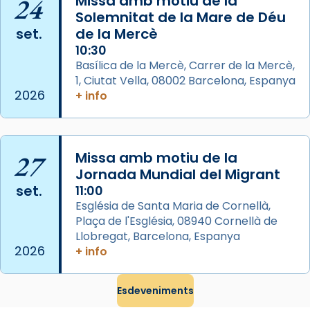
24
Missa amb motiu de la
Photo
Solemnitat de la Mare de Déu
View on Facebook
·
Share
set.
de la Mercè
10:30
Arquebisbat de Barcelona
Basílica de la Mercè, Carrer de la Mercè,
2 weeks ago
1, Ciutat Vella, 08002 Barcelona, Espanya
2026
+ info
Memòria de les santes Juliana i
Semproniana, verges i màrtirs.
Acompanyant la història de sant Cugat, a
27
Missa amb motiu de la
partir de l’Edat Mitjana sorgeix la tradició
Jornada Mundial del Migrant
que les santes Juliana (“relatiu a Júlia”) i
set.
11:00
Semproniana (“relatiu a Semprònia =
Església de Santa Maria de Cornellà,
eterna”) són deixebles seves. I l’any 1667, el
Plaça de l'Església, 08940 Cornellà de
frare Joan Gaspar Roig, afirma en una obra
Llobregat, Barcelona, Espanya
que les santes són filles de l’antiga Iluro.
2026
+ info
Mataró en reivindicarà les relíquies fins que
les aconseguirà el 1772. L’ofici que es canta
Esdeveniments
a la “Missa de les Santes” (“Missa de