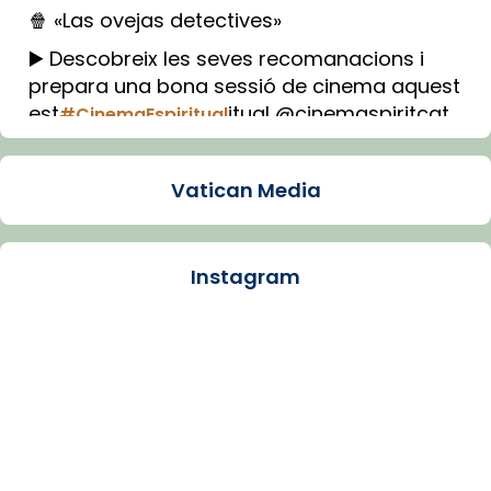
🍿 «Las ovejas detectives»
▶️ Descobreix les seves recomanacions i
prepara una bona sessió de cinema aquest
est
itual @cinemaspiritcat
#CinemaEspiritual
Imatge: Generada amb IA (OpenAI)
Video
Vatican Media
View on Facebook
·
Share
Instagram
Arquebisbat de Barcelona
1 week ago
La Carmina va patir depressió. Fa gairebé
dos mesos, a l'Estadi Lluís Companys, la
jove va fer arribar el seu testimoni al papa
Lleó XIV.
Recupera l'entrevista comp
Vatican
tican News 👇