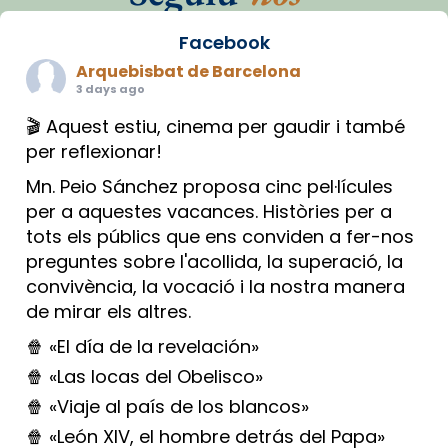
Facebook
Arquebisbat de Barcelona
3 days ago
🎬 Aquest estiu, cinema per gaudir i també
per reflexionar!
Mn. Peio Sánchez proposa cinc pel·lícules
per a aquestes vacances. Històries per a
tots els públics que ens conviden a fer-nos
preguntes sobre l'acollida, la superació, la
convivència, la vocació i la nostra manera
de mirar els altres.
🍿 «El día de la revelación»
🍿 «Las locas del Obelisco»
🍿 «Viaje al país de los blancos»
🍿 «León XIV, el hombre detrás del Papa»