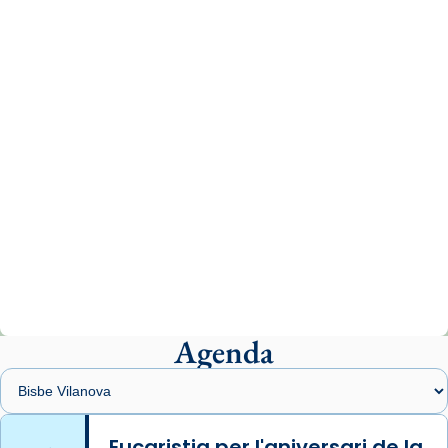
News
www.vaticannews.va/es/iglesia/news/2026-
07/carmina-historia-depresion-papa-viaje-
espana-testimoni...
Photo
View on Facebook
·
Share
Arquebisbat de Barcelona
2 weeks ago
«Avui les santes Juliana i Semproniana ens
ajuden a alçar la mirada»
Mons. Sergi Gordo, bisbe de Tortosa, ha
presidit aquest 27 de juliol la missa de Les
Agenda
Santes de Mataró.
🔗
tinyurl.com/cvu5jmbk
📸 J. Merino
Eucaristia per l'aniversari de la