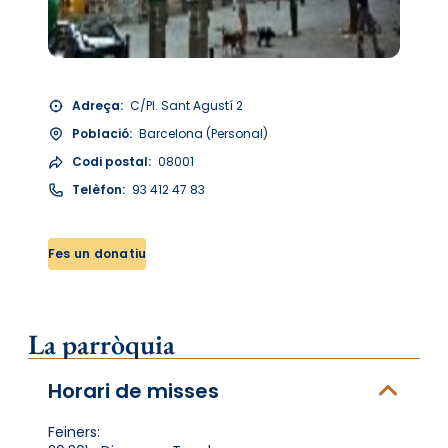
Adreça:
C/Pl. Sant Agustí 2
Població:
Barcelona (Personal)
Codi postal:
08001
Telèfon:
93 412 47 83
Fes un donatiu
La parròquia
Horari de misses
Feiners: