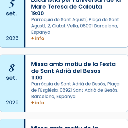
5
Mare Teresa de Calcuta
Photo
set.
19:00
View on Facebook
·
Share
Parròquia de Sant Agustí, Plaça de Sant
Agustí, 2, Ciutat Vella, 08001 Barcelona,
Arquebisbat de Barcelona
is at Catedral
Espanya
de Barcelona.
2026
+ info
2 weeks ago
Aquest dilluns, 27 de juliol, ha tingut lloc la
missa d’acció de gràcies en agraïment al
8
Missa amb motiu de la Festa
comitè organitzador de la visita apostòlica
de Sant Adrià del Besos
del Sant Pare Lleó XIV a Barcelona, i als
set.
11:00
col·laboradors, a la Catedral de Barcelona.
Parròquia de Sant Adrià de Besòs, Plaça
L’arquebisbe de Barcelona, el cardenal Joan
de l'Església, 08921 Sant Adrià de Besòs,
Josep Omella, ha presidit la missa i l’ha
Barcelona, Espanya
2026
+ info
concelebrat el bisbe auxiliar de Barcelona,
Mons. David Abadías.
📸 Dr. G. Simón