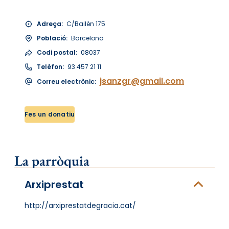
Adreça:
C/Bailèn 175
Població:
Barcelona
Codi postal:
08037
Telèfon:
93 457 21 11
jsanzgr@gmail.com
Correu electrònic:
Fes un donatiu
La parròquia
Arxiprestat
http://arxiprestatdegracia.cat/