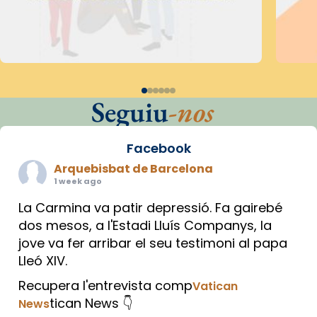
Seguiu
-nos
Facebook
Arquebisbat de Barcelona
1 week ago
La Carmina va patir depressió. Fa gairebé
dos mesos, a l'Estadi Lluís Companys, la
jove va fer arribar el seu testimoni al papa
Lleó XIV.
Recupera l'entrevista comp
Vatican
tican News 👇
News