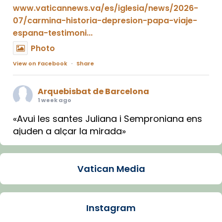
www.vaticannews.va/es/iglesia/news/2026-
07/carmina-historia-depresion-papa-viaje-
espana-testimoni...
Photo
View on Facebook
·
Share
Arquebisbat de Barcelona
1 week ago
«Avui les santes Juliana i Semproniana ens
ajuden a alçar la mirada»
Mons. Sergi Gordo, bisbe de Tortosa, ha
presidit aquest 27 de juliol la missa de Les
Vatican Media
Santes de Mataró.
🔗
tinyurl.com/cvu5jmbk
📸 J. Merino
Instagram