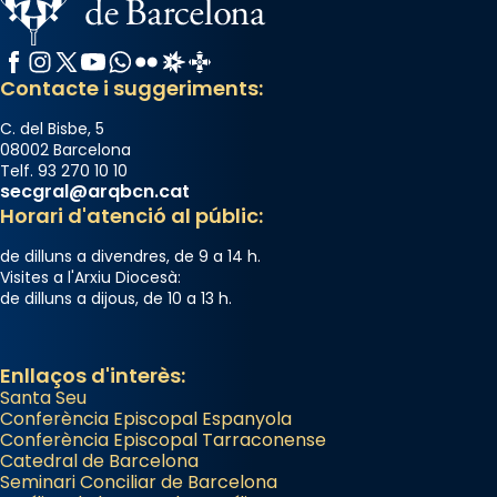
Manuel Blanch, amb aire d’òpera
italianitzant; s’interpreta per privilegi
Facebook
Instagram
X / Twitter
YouTube
WhatsApp
Flickr
Radio Estel
Catalunya Cristiana
pontifici, amb orquestra i cor, i té una
Contacte i suggeriments:
duració aproximada de tres hores. Després,
processó (recuperada el 1972) al voltant
C. del Bisbe, 5
08002 Barcelona
del temple amb les relíquies de les santes.
Telf. 93 270 10 10
Des de 1985 hi participa també un grup de
secgral@arqbcn.cat
diablesses amb música i ball propis. Festa
Horari d'atenció al públic:
gran a Mataró.
de dilluns a divendres, de 9 a 14 h.
«Si vols saber què és calor, ves per les
Visites a l'Arxiu Diocesà:
de dilluns a dijous, de 10 a 13 h.
Santes a Mataró»🥵.
Photo
Enllaços d'interès:
View on Facebook
·
Share
Santa Seu
Conferència Episcopal Espanyola
Arquebisbat de Barcelona
Conferència Episcopal Tarraconense
Catedral de Barcelona
2 weeks ago
Seminari Conciliar de Barcelona