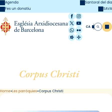
Agenda
Santoral del dia
SAVA
Fes un donatiu
Facebook
Instagram
X / Twitter
YouTube
CA
Me
Cerca
WhatsApp
Flickr
Radio Estel
Catalunya Cristi
Corpus Christi
, de
Barcelona
Home
Les parròquies
Corpus Christi