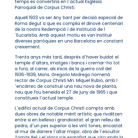
temps es convertiria en l´actual Església
Parroquial de Corpus Christi.
Aquell 1933 va ser Any Sant per decisió especial de
Roma degut a que es complia el dinovè centenari
de la nostra Redempció i de Institució de l
´Eucaristia. Amb aquest motiu es van instituir
diverses parròquies en una Barcelona en constant
creixement.
Trenta anys més tard, després d´haver buidat el
temple d´altars, imatges i bancs i cremar-ho tot
a fora, al carrer, als inicis de la guerra civil del
1936-1939, Mons. Gregorio Modrego nomenà
rector de Corpus Christi Mn. Miquel Rubio, amb l
´encàrrec de construir una nau nova de planta,
nau que fou beneïda el 27 de juny de 1965 i que
constitueix l´actual temple.
L´edifici actual de Corpus Christi compta amb
dues obres de notable mèrit artístic que rivalitzen
entre si en bellesa i grandiositat: el gran relleu de
pedra, d´un pes superior a les vint tones, encastat
al mur de darrere l´altar major, obra de l´escultor
Tomàs Bel, i el Viacrucis esgrafiat que circumda la