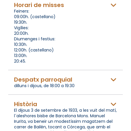
Horari de misses
Feiners:
09:00h. (castellano)
19:30h.
Vigílies:
20:00h.
Diumenges i festius:
10:30h.
12:00h. (castellano)
13:00h.
20:45.
Despatx parroquial
dilluns i dijous, de 18:00 a 19:30
Història
El dijous 3 de setembre de 1933, a les vuit del matí,
l´aleshores bisbe de Barcelona Mons. Manuel
Irurita, va beneir un modestíssim magatzem del
carrer de Bailén, tocant a Còrcega, que amb el