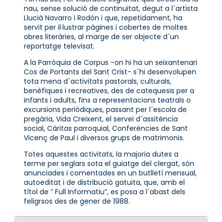
nau, sense solució de continuïtat, degut a l´artista
Llucià Navarro i Rodón i que, repetidament, ha
servit per il·lustrar pàgines i cobertes de moltes
obres literàries, al marge de ser objecte d´un
reportatge televisat.
A la Parròquia de Corpus -on hi ha un seixantenari
Cos de Portants del Sant Crist- s´hi desenvolupen
tota mena d´activitats pastorals, culturals,
benèfiques i recreatives, des de catequesis per a
infants i adults, fins a representacions teatrals o
excursions periòdiques, passant per l´escola de
pregària, Vida Creixent, el servei d´assitència
social, Càritas parroquial, Conferències de Sant
Vicenç de Paul i diversos grups de matrimonis.
Totes aquestes activitats, la majoria dutes a
terme per seglars sota el guiatge del clergat, són
anunciades i comentades en un butlletí mensual,
autoeditat i de distribució gatuïta, que, amb el
títol de ” Full Informatiu”, es posa a l´abast dels
feligrsos des de gener de 1988.