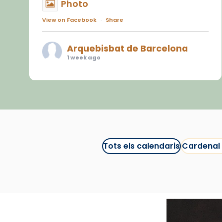
Photo
View on Facebook
·
Share
Arquebisbat de Barcelona
1 week ago
«Avui les santes Juliana i
Semproniana ens ajuden a alçar
la mirada»
Mons. Sergi Gordo, bisbe de
Tortosa, ha presidit aquest 27 de
juliol la missa de Les Santes de
Tots els calendaris
Cardenal
Mataró.
🔗
tinyurl.com/cvu5jmbk
📸 J. Merino
Photo