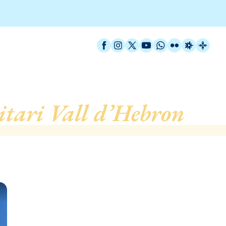
Facebook
Instagram
X / Twitter
YouTube
WhatsApp
Flickr
Radio Est
Catal
itari Vall d’Hebron
, de