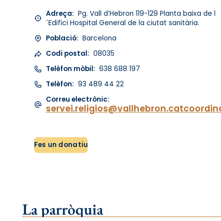
Adreça:
Pg. Vall d’Hebron 119-129 Planta baixa de l
´Edifici Hospital General de la ciutat sanitària.
Població:
Barcelona
Codi postal:
08035
Telèfon mòbil:
638 688 197
Telèfon:
93 489 44 22
Correu electrònic:
servei.religios@vallhebron.catcoordin
Fes un donatiu
La parròquia