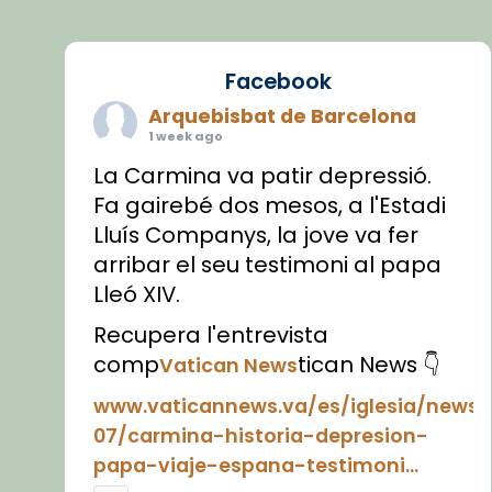
Facebook
Arquebisbat de Barcelona
1 week ago
La Carmina va patir depressió.
Fa gairebé dos mesos, a l'Estadi
Lluís Companys, la jove va fer
arribar el seu testimoni al papa
Lleó XIV.
Recupera l'entrevista
comp
tican News 👇
Vatican News
www.vaticannews.va/es/iglesia/news
07/carmina-historia-depresion-
papa-viaje-espana-testimoni...