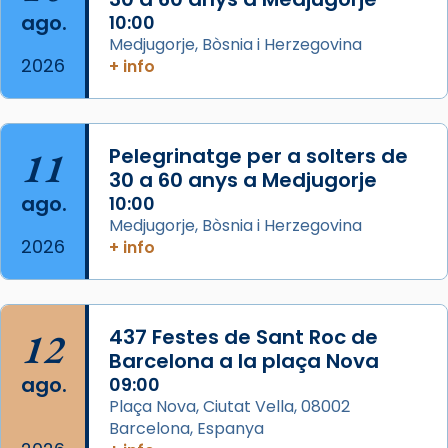
Josep Omella, ha presidit la missa i l’ha
ago.
10:00
concelebrat el bisbe auxiliar de Barcelona,
Medjugorje, Bòsnia i Herzegovina
Mons. David Abadías.
2026
+ info
📸 Dr. G. Simón
Foto
11
Pelegrinatge per a solters de
View on Facebook
·
Share
30 a 60 anys a Medjugorje
ago.
10:00
Arquebisbat de Barcelona
Medjugorje, Bòsnia i Herzegovina
2 weeks ago
2026
+ info
Memòria de les santes Juliana i
Semproniana, verges i màrtirs.
Acompanyant la història de sant Cugat, a
12
437 Festes de Sant Roc de
partir de l’Edat Mitjana sorgeix la tradició
Barcelona a la plaça Nova
que les santes Juliana (“relatiu a Júlia”) i
ago.
09:00
Semproniana (“relatiu a Semprònia =
Plaça Nova, Ciutat Vella, 08002
eterna”) són deixebles seves. I l’any 1667, el
Barcelona, Espanya