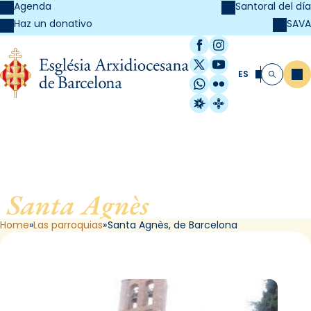
Agenda
Santoral del día
SAVA
Haz un donativo
Facebook
Instagram
X / Twitter
YouTube
ES
Me
Buscar
WhatsApp
Flickr
Radio Estel
Catalunya Cristi
Santa Agnès
, de Barcelona
Home
Las parroquias
Santa Agnès, de Barcelona