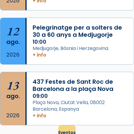
2026
frare Joan Gaspar Roig, afirma en una obra
+ info
que les santes són filles de l’antiga Iluro.
Mataró en reivindicarà les relíq
...
Ver más
12
Pelegrinatge per a solters de
Foto
30 a 60 anys a Medjugorje
ago.
10:00
View on Facebook
·
Share
Medjugorje, Bòsnia i Herzegovina
2026
+ info
13
437 Festes de Sant Roc de
Barcelona a la plaça Nova
ago.
09:00
Plaça Nova, Ciutat Vella, 08002
Barcelona, Espanya
2026
+ info
Eventos