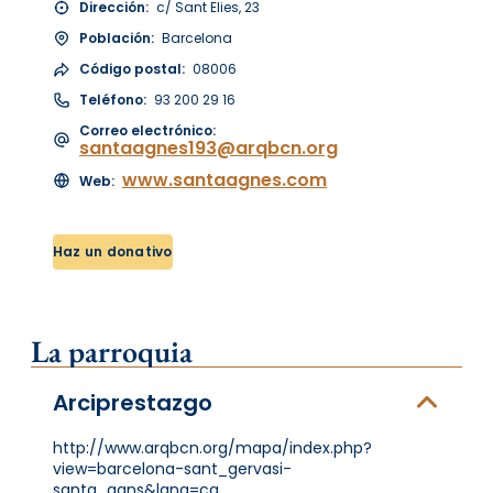
Dirección:
c/ Sant Elies, 23
Población:
Barcelona
Código postal:
08006
Teléfono:
93 200 29 16
Correo electrónico:
santaagnes193@arqbcn.org
www.santaagnes.com
Web:
Haz un donativo
La parroquia
Arciprestazgo
http://www.arqbcn.org/mapa/index.php?
view=barcelona-sant_gervasi-
santa_agns&lang=ca