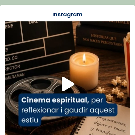
dos mesos, a l'Estadi Lluís Companys, la
jove va fer arribar el seu testimoni al papa
Instagram
Lleó XIV.
Recupera l'entrevista comp
Vatican
tican News 👇
News
www.vaticannews.va/es/iglesia/news/2026-
07/carmina-historia-depresion-papa-viaje-
espana-testimoni...
Foto
View on Facebook
·
Share
Arquebisbat de Barcelona
2 weeks ago
«Avui les santes Juliana i Semproniana ens
ajuden a alçar la mirada»
Mons. Sergi Gordo, bisbe de Tortosa, ha