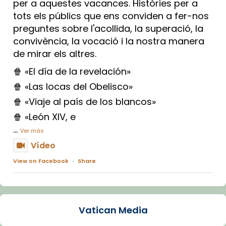
per a aquestes vacances. Històries per a
tots els públics que ens conviden a fer-nos
preguntes sobre l'acollida, la superació, la
convivència, la vocació i la nostra manera
de mirar els altres.
🍿 «El día de la revelación»
🍿 «Las locas del Obelisco»
🍿 «Viaje al país de los blancos»
🍿 «León XIV, e
...
Ver más
Vídeo
View on Facebook
·
Share
Arquebisbat de Barcelona
1 week ago
Vatican Media
La Carmina va patir depressió. Fa gairebé