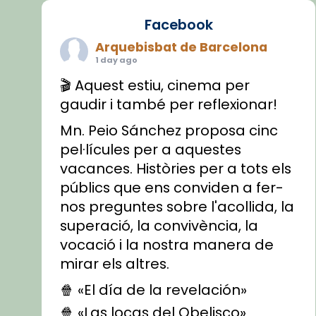
Facebook
Arquebisbat de Barcelona
1 day ago
🎬 Aquest estiu, cinema per
gaudir i també per reflexionar!
Mn. Peio Sánchez proposa cinc
pel·lícules per a aquestes
vacances. Històries per a tots els
públics que ens conviden a fer-
nos preguntes sobre l'acollida, la
superació, la convivència, la
vocació i la nostra manera de
mirar els altres.
🍿 «El día de la revelación»
🍿 «Las locas del Obelisco»