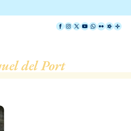
Facebook
Instagram
X / Twitter
YouTube
WhatsApp
Flickr
Radio Est
Catal
uel del Port
, de Barcelo