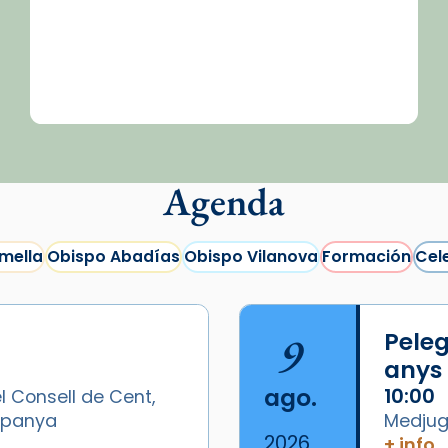
Agenda
mella
Obispo Abadías
Obispo Vilanova
Formación
Cel
9
Peleg
anys
ago.
10:00
l Consell de Cent,
Espanya
Medjugo
2026
+ info