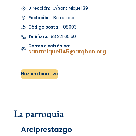
Dirección:
C/Sant Miquel 39
Población:
Barcelona
Código postal:
08003
Teléfono:
93 221 65 50
Correo electrónico:
santmiquel145@arqbcn.org
Haz un donativo
La parroquia
Arciprestazgo