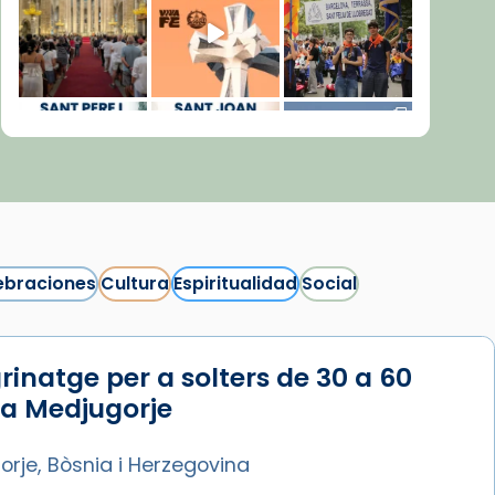
ebraciones
Cultura
Espiritualidad
Social
rinatge per a solters de 30 a 60
Síguenos en Instagram
 a Medjugorje
Cargar más...
rje, Bòsnia i Herzegovina