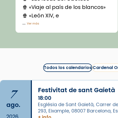
🍿 «Viaje al país de los blancos»
🍿 «León XIV, e
...
Ver más
Vídeo
View on Facebook
·
Share
Arquebisbat de Barcelona
1 week ago
Todos los calendarios
Cardenal O
La Carmina va patir depressió.
Fa gairebé dos mesos, a l'Estadi
Lluís Companys, la jove va fer
7
Festivitat de sant Gaietà
arribar el seu testimoni al papa
Lleó XIV.
18:00
ago.
Església de Sant Gaietà, Carrer de
Recupera l'entrevista
293, Eixample, 08007 Barcelona, 
comp
tican News 👇
Vatican News
2026
+ info